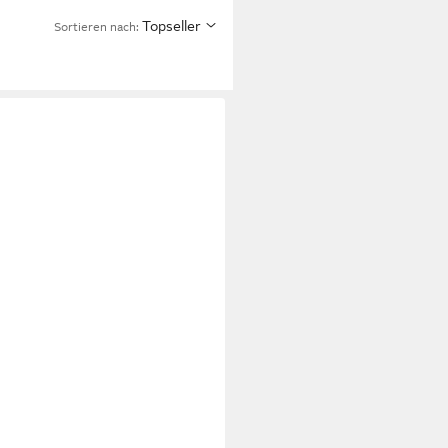
Topseller
Sortieren nach: