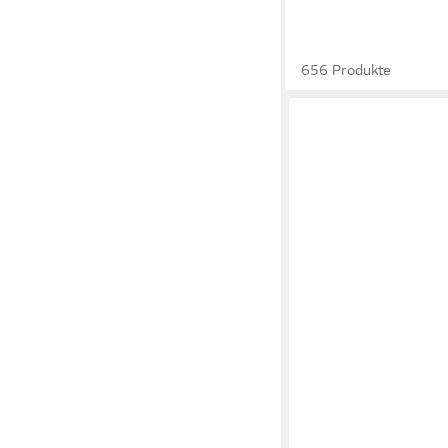
656 Produkte