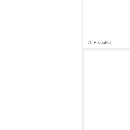
70 Produkte