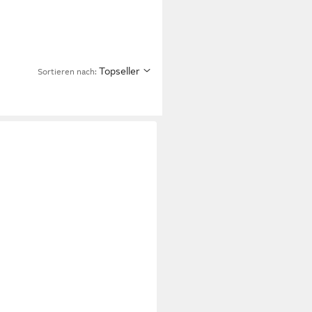
Topseller
Sortieren nach: