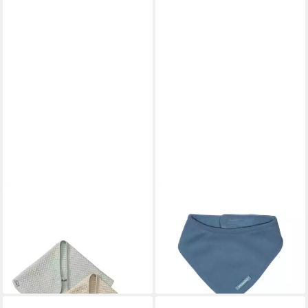
STERNTALER®
MAXIMO
Halstuch Spucktuch 2er-Pack
Halstuch BABY-Dreiecktuch,
ENTE Edda, (2er-Pack, 1-St)
Klett Fleece, doppelt, (1-St)
13,99 €
9,99 €
UVP
19,99 €
lieferbar - in 4-5 Werktagen bei dir
-30%
lieferbar - in 3-4 Werktagen bei dir