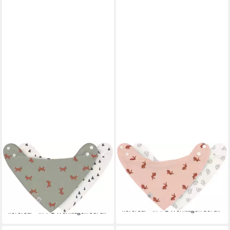
LÄSSIG
LÄSSIG
Dreieckstuch Little Forest,
Dreieckstuch Little Forest,
Fuchs, (Set, 2-St), für Babys
Bandana, Hase, (Set, 2-St), für
13,65 €
UVP
17,95 €
Babys; PETA-approved vegan
17,95 €
-24%
lieferbar - in 1-2 Werktagen bei dir
lieferbar - in 1-2 Werktagen bei dir