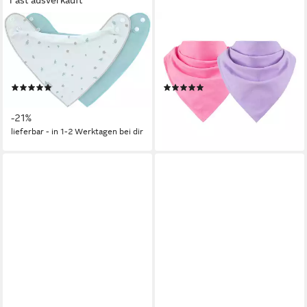
LÄSSIG
F.P.H. MAJA
Dreieckstuch Bandana, Floral,
Halstuch Dreieckstuch
(Set, 2-St), für Babys;
Kopftuch Mädchen Kinder
wasserdicht
unifarben Frühling Herbst
(1)
(1)
9,47 €
12,90 €
UVP
11,95 €
lieferbar - in 4-5 Werktagen bei dir
-21%
+1
lieferbar - in 1-2 Werktagen bei dir