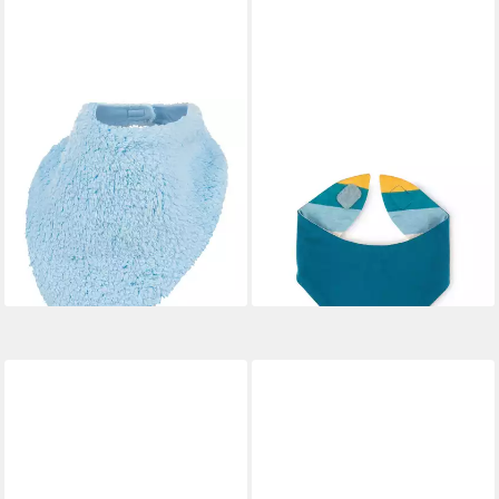
F.P.H. MAJA
SIGIKID
Dreieckstuch Winterschal
Halstuch Blue & Bright für
Baby Plüschschal Halstuch,
Babys Jungen, (1-St)
4,95 €
Klettverschluss
UVP
9,95 €
13,90 €
-50%
lieferbar - in 4-5 Werktagen bei dir
lieferbar - in 3-4 Werktagen bei dir