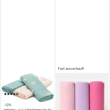
Fast ausverkauft
FILLIKID
MUSSELIN WELT
Stoffwindeln Mullwindeln,
Halstuch Musselin Kinder
Punkte (Set, 3-St)
Halstücher im Set Rosa,
(11)
Flieder, Pink, (Packung, 3x
ab 8,74 €
UVP
9,90 €
Halstuch)
-12%
39,90 €
UVP
49,90 €
lieferbar - in 1-2 Werktagen bei dir