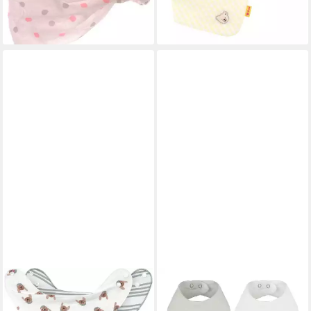
-18%
lieferbar - in 4-5 Werktagen bei dir
LÄSSIG
BISTYLE
Dreieckstuch Tiny Team Dog,
Dreieckstuch (3 St) Baby