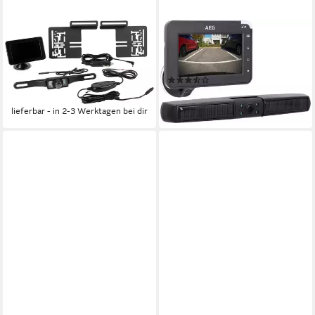
EUFAB
AEG
EUFAB Rückfahrkamera
AEG Solar Rückfahrkamera
(Rückfahr-Kamerasystem
kabellos Rückfahrkamera
(19)
kabellos, 4,3 Display)
129,30 €
ab 109,07 €
lieferbar - in 2-3 Werktagen bei dir
lieferbar - in 2-3 Werktagen bei dir