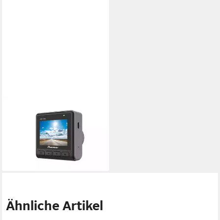
PIONEER
PIONEER VREC-130RS, 1-
Kanal Dashcam (Front)
Rückfahrkamera
110,93 €
lieferbar - in 2-3 Werktagen bei dir
Ähnliche Artikel