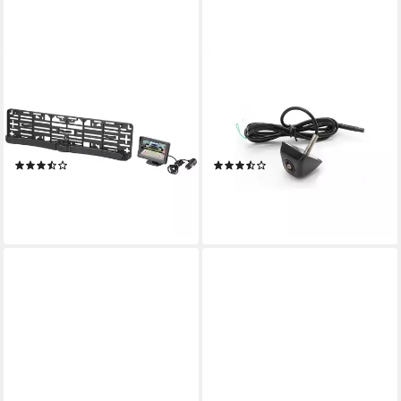
RENKFORCE
TAFFIO
Funk Rückfahr-Kamerasystem
Universal
RF-4535208
Kofferraumleiste/Griffleiste
Rückfahrkamera
Front-/Rückfahrkamera CCD
(Abstandshilfslinien)
Chip Rückfahrkamera
(8)
(3)
110,63 €
54,99 €
UVP
80,00 €
lieferbar - in 2-3 Werktagen bei dir
-31%
lieferbar - in 2-3 Werktagen bei dir