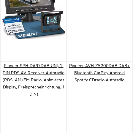
Kabel und 1 x Rückfahrkamera
(Nachtsicht 12V-24V
149,99 €
Wasserdicht Einfache
lieferbar - in 2-3 Werktagen bei dir
Montage für Wohnwagen
LKW)
Pioneer SPH-DA97DAB-UNI, 1-
Pioneer AVH-Z5200DAB DAB+
DIN RDS AV Receiver Autoradio
Bluetooth CarPlay Android
(RDS, AM/FM Radio, Animiertes
Spotify CDradio Autoradio
Display, Freisprecheinrichtung, 1
DIN)