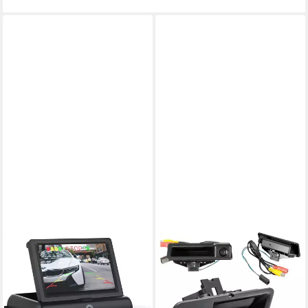
APLIC
GABITECH
Rückfahrkamera (Einparkhilfe
Rückfahrkamera im
mit 4x Parksensoren, Kamera
Koffergriff integriert für BMW
& 4,3" Monitor mit
E60 E61 E70 E71 E72