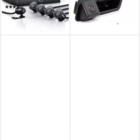
Nachtsicht)
Rückfahrkamera
(86)
99,00 €
UVP
119,00 €
59,95 €
UVP
139,99 €
-17%
-57%
lieferbar - in 2-3 Werktagen bei dir
lieferbar - in 2-3 Werktagen bei dir