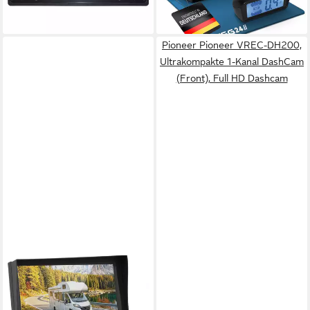
79,00 €
lieferbar - in 2-3 Werktagen bei dir
& 8 Sensoren Stecksystem
lieferbar - in 2-3 Werktagen bei dir
Nachrüstsatz PDC)
Pioneer Pioneer VREC-DH200,
Ultrakompakte 1-Kanal DashCam
(Front), Full HD Dashcam
VSG24
7" Rückfahrsystem CAMPER
für Wohnmobile inkl. Monitor,