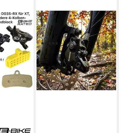
SHIMANO
Scheibenbremse SHIMANO
Bremssattel BR-MT410 2-Kolben
Postmount Bremssattel für hydrau
(1)
ab 27,09 €
lieferbar - in 6-8 Werktagen bei dir