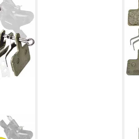
SHI
mano B05S
Sche
B01S