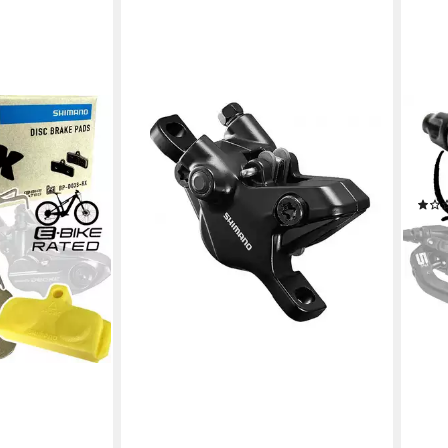
MAG
Sche
Hydr
Ersa
9,95
liefe