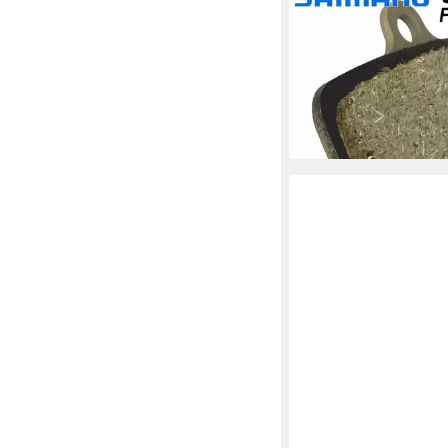
Scheibenbremse Shi
Resin 4-Kolben Brem
XT/SLX/Saint/Zee 2 
39,95 €
UVP
49,95 €
-20%
lieferbar - in 4-5 Werktag