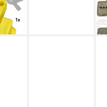
2x paar +
Sche
18,9
-24
liefe
en bei dir