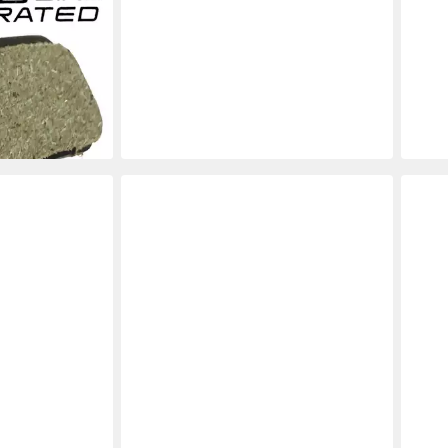
mano D03S
sbeläge
Paar+Block
en bei dir