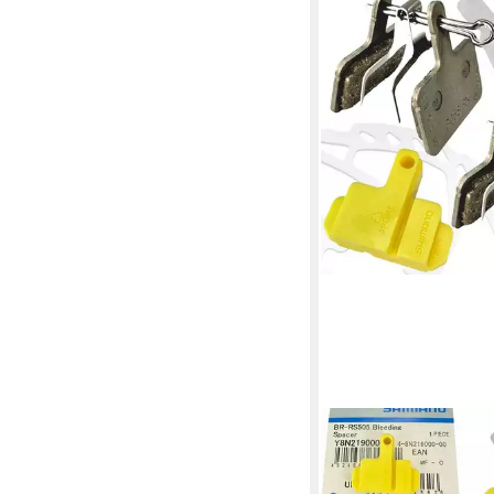
SHIMANO
Scheibenbremse Shi
Resine Fahrrad