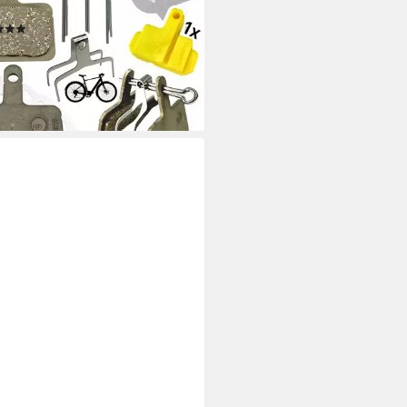
ibenbremsbeläge Set
(4)
5 €
UVP
24,95 €
%
rbar - in 4-5 Werktagen bei dir