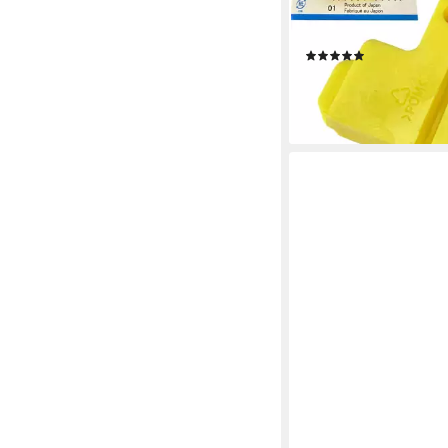
Scheibenbremsbeläge 
Bleedblock
(4)
16,95 €
UVP
24,95 €
-32%
lieferbar - in 4-5 Werktag