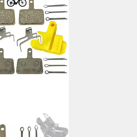
MANO
ibenbremse Shimano B05S
 B03S Resine Fahrrad Mtb