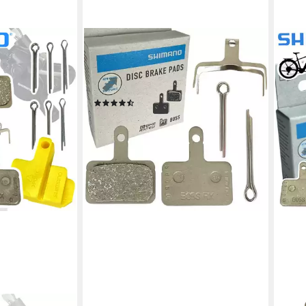
SHIMANO
Scheibenbremse Shimano B05S
(Nachfolger B01S) Resine Fahrrad
Scheibenbremsbeläge
(4)
10,95 €
lieferbar - in 4-5 Werktagen bei dir