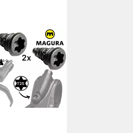
URA
ibenbremse Magura MT Fahrrad
aulische Scheibenbremsen
tz Disc Bremsbeläge
(1)
 €
rbar - in 4-5 Werktagen bei dir
+15