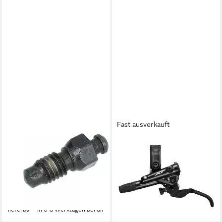
Fast ausverkauft
SHIMANO
SHIMANO
Scheibenbremse
Scheibenbremse SHIMANO
ENTLÜFTUNGSSCHRAUBE
Bremshebel DEORE XT BL-
BRM425 - für hydraulische
M8100 Links - für
Scheibenbremsen
hydraulische Scheiben
11,49 €
ab 62,73 €
lieferbar - in 6-8 Werktagen bei dir
lieferbar - in 6-8 Werktagen bei dir