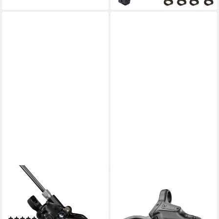
SHIMANO
TEKTRO
Scheibenbremse Shimano
Scheibenbremse TEKTRO
Bremssattel BR-MT200 -
Bremse HD-J285 Junior One
hydraulisch, 2 Kolben
Size Schwarz - hydraulische