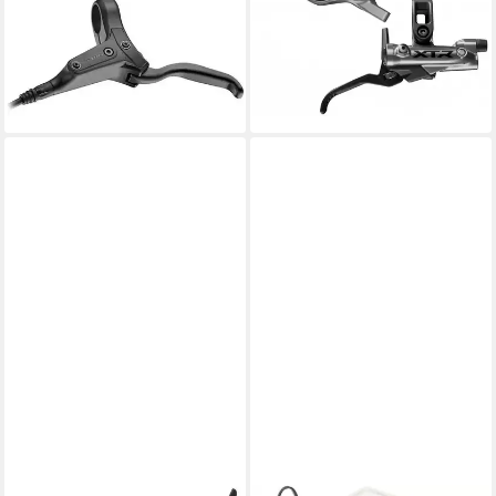
Bremse HD-J285 Junior 2-
Scheibenbremse XTR M9220
Finger Schwarz - hydraulische
HR - hydraulische
Scheibenb
Scheibenbremse für
51,67 €
312,21 €
lieferbar - in 6-8 Werktagen bei dir
lieferbar - in 6-8 Werktagen bei dir