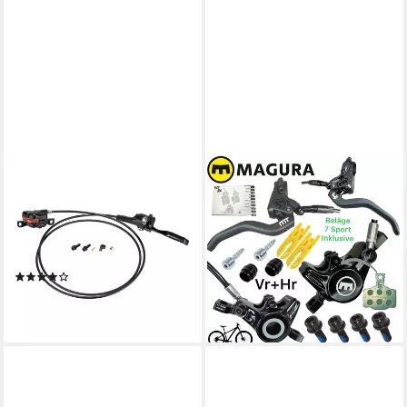
SHIMANO
MAGURA
Scheibenbremse MT200
Scheibenbremse Magura MT4
(hinten, 1-St), Bremse
Fahhrad MTB Ebike Tour
Scheibenbremse Fahrrad
Hydraulische Schebenbremse
hydraulische Bremsen MTB
Set Vr+Hr
(2)
99,00 €
Trekking
UVP
185,90 €
ab 34,99 €
-47%
lieferbar - in 5-6 Werktagen bei dir
lieferbar - in 4-5 Werktagen bei dir