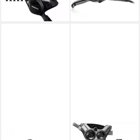
(1)
Scheibenb
ab 21,58 €
51,93 €
lieferbar - in 2-3 Werktagen bei dir
lieferbar - in 6-8 Werktagen bei dir
TEKTRO
SHIMANO
Scheibenbremse TEKTRO
Scheibenbremse SHIMANO