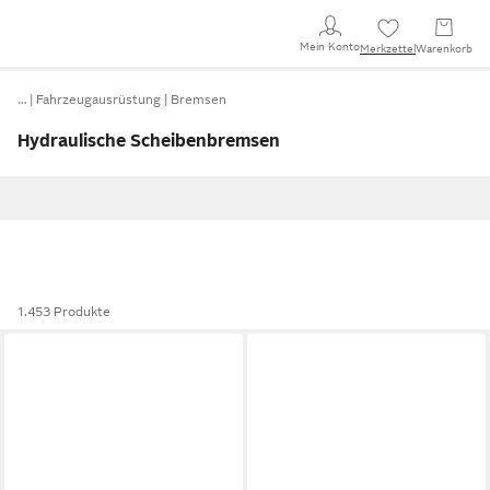
Mein Konto
Merkzettel
Warenkorb
…
Fahrzeugausrüstung
Bremsen
Hydraulische Scheibenbremsen
1.453 Produkte