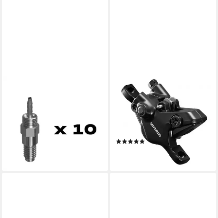
MAGURA
SHIMANO
Scheibenbremse MAGURA
Scheibenbremse SHIMANO
ETT gerader Stutzen M6 -
Bremssattel BR-MT410 2-
präziser Anschluss für
Kolben Postmount
hydraulische Br
Bremssattel für hydrau
(1)
37,31 €
ab 27,09 €
lieferbar - in 6-8 Werktagen bei dir
lieferbar - in 6-8 Werktagen bei dir