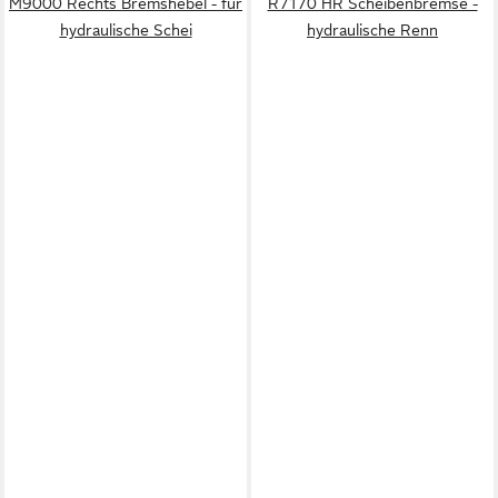
M9000 Rechts Bremshebel - für
R7170 HR Scheibenbremse -
hydraulische Schei
hydraulische Renn