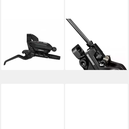
SHIMANO
SHIMANO
Scheibenbremse SHIMANO
Scheibenbremse SHIMANO
Schalt/Bremshebel Logo ST-
Bremssattel BR-MT500 2-
EF515 rechts, hydraulische B
Kolben Postmount -
27,09 €
hydraulischer Scheib
lieferbar - in 6-8 Werktagen bei dir
35,73 €
lieferbar - in 6-8 Werktagen bei dir