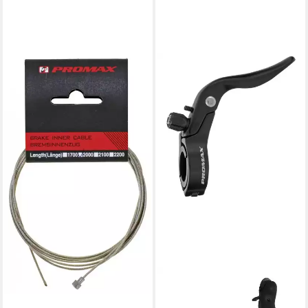
PROMAX
Bremszug PROMAX Innenzug
für Bremsen RACE 1.5 x
2000mm
11,80 €
lieferbar - in 8-10 Werktagen bei
dir