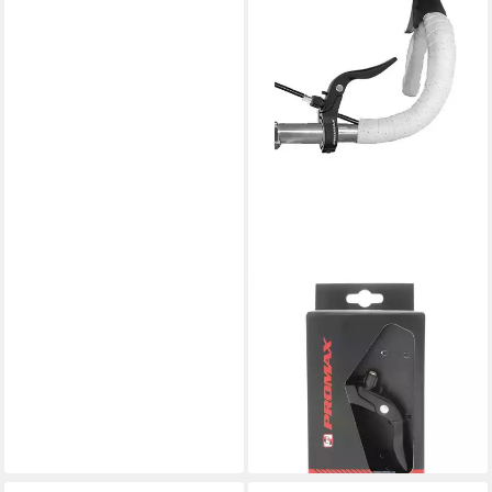
PROMAX
Bremsgriff Zusatzbremshebel
(2-St), Rennrad Bremshebel
FahrradRennradbremshebel
Aluminium
ab 26,01 €
lieferbar - in 6-7 Werktagen bei dir