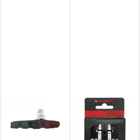
PROMAX
PROMAX
Felgenbremse Promax
Felgenbremse Promax
Felgenbremsbelag V-Brake 1
Bremsschuh für V-Brake
Paar
dreifarbig
ab 11,97 €
ab 15,21 €
lieferbar - in 6-7 Werktagen bei dir
lieferbar - in 6-7 Werktagen bei dir