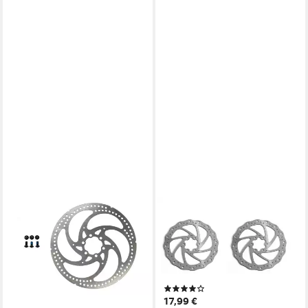
PROMAX
Scheibenbremse 2 Stück
Bremse Disc gelocht
Bremsscheibe WAVE 160 mm
6 Loch Scheibenbr
(1)
17,99 €