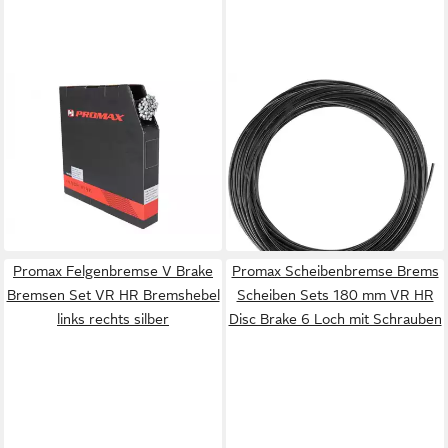
PROMAX
PROMAX
Felgenbremse Promax
Scheibenbremse Promax
Brems-Innenkabel mit
Hydraulikleitung 2,2mm für
Quernippel Nirosta
alle Hydraulik-Bremsen 30m
ab 112,41 €
2000x1,5mm 100 Stück
lieferbar - in 6-7 Werktagen bei dir
ab 89,73 €
lieferbar - in 6-7 Werktagen bei dir
Promax Felgenbremse V Brake
Promax Scheibenbremse Brems
Bremsen Set VR HR Bremshebel
Scheiben Sets 180 mm VR HR
links rechts silber
Disc Brake 6 Loch mit Schrauben