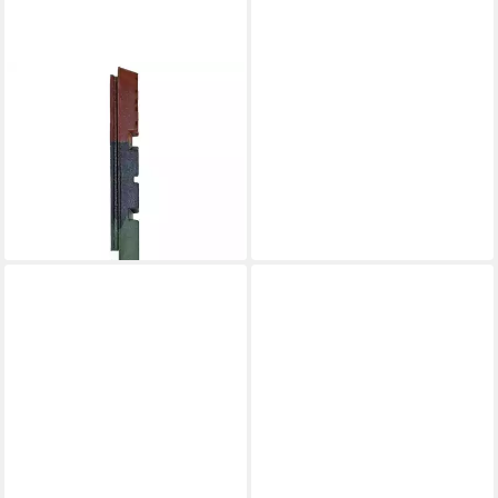
PROMAX
Felgenbremse Promax
Ersatzgummi für
Bremsschuhe dreifarbig -
langlebige Bremsbelagm
ab 11,97 €
lieferbar - in 6-7 Werktagen bei dir