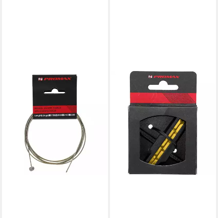
PROMAX
Felgenbremse Bremsschuh V-
Brake schraub, symm,
schwarz/gelb, 70mm, 1 Paar
ab 11,97 €
lieferbar - in 6-7 Werktagen bei dir