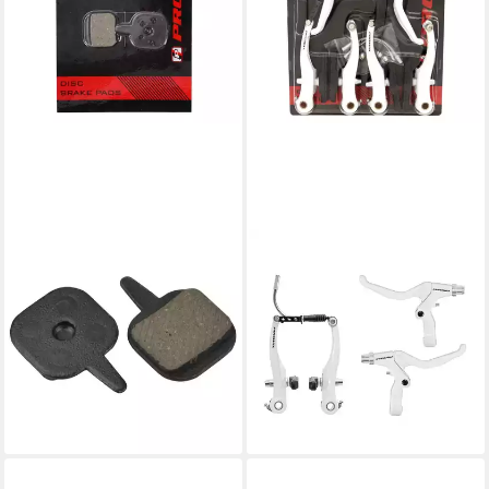
PROMAX
PROMAX
Scheibenbremse Brake
Felgenbremse Promax
Scheibenbremsbelag
Bremsenset V-Brake mit
Bremsbeläge, für Tektro 10
Bremshebeln vorne hinten
PD-094 Scheibenbremse
weiß Aluminium
8,90 €
ab 26,01 €
UVP
12,99 €
lieferbar - in 6-7 Werktagen bei dir
-31%
lieferbar - in 3-4 Werktagen bei dir