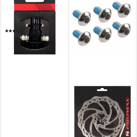
Felgenbremse Promax
Felgenbremsschuh V-Brake
70 mm schwarz - Set 2 Stück,
Alufelgen
(1)
10,89 €
lieferbar - in 6-7 Werktagen bei dir
PROMAX
Scheibenbremse Promax BD-
160 Bremsscheibe Ø160mm
6-Loch Edelstahl, inkl.
Schrauben &
ab 16,29 €
lieferbar - in 6-7 Werktagen bei dir