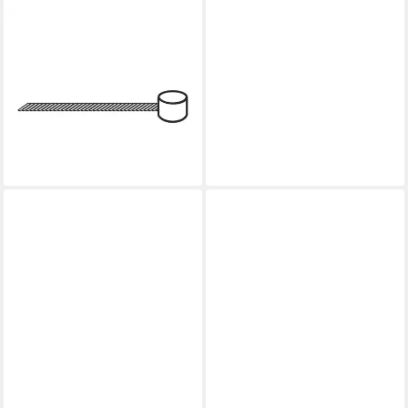
PROMAX
Bremszug Promax
Bremsinnenzug 2000×1.5
mm - Edelstahlzug, präzise
Zugführung, h
11,80 €
lieferbar - in 8-10 Werktagen bei
dir