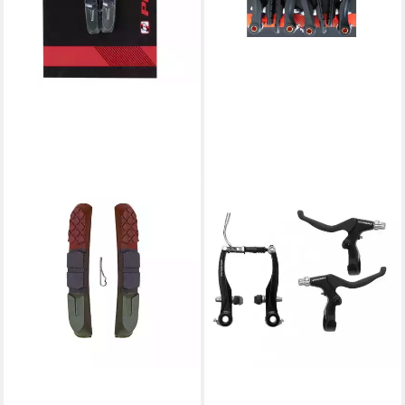
PROMAX
Felgenbremse PROMAX V-
Brake Bremsenset 110 mm
mit Bremshebeln Schwarz
ab 29,25 €
lieferbar - in 6-7 Werktagen bei dir