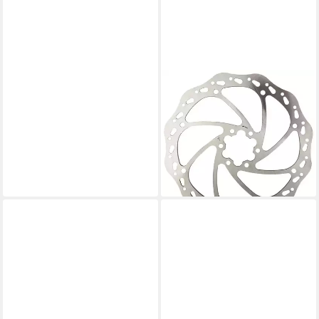
PROMAX
Scheibenbremse PROMAX
Bremsscheibe 203 mm 6-
Loch - präzisionsgefräste
Stahlscheibe mi
ab 22,77 €
lieferbar - in 6-7 Werktagen bei dir