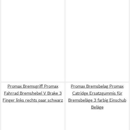
Promax Bremsgriff Promax
Promax Bremsbelag Promax
Fahrrad Bremshebel V Brake 3
Catridge Ersatzgummis für
Finger links rechts paar schwarz
Bremsbeläge 3 farbig Einschub
Beläge