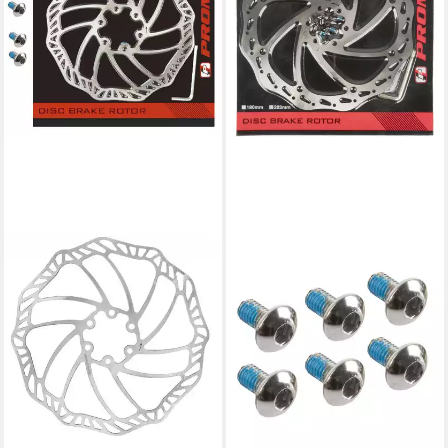
PROMAX
Scheibenbremse Promax
Bremsscheibe Ø180 mm
6Loch
ab 19,53 €
lieferbar - in 6-7 Werktagen bei dir