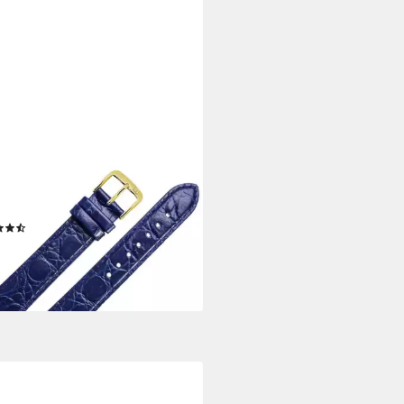
BURGER
enarmband 22mm Leder XL
a Lang Kroko Prägung
(2)
9 €
rbar - in 2-3 Werktagen bei dir
+9