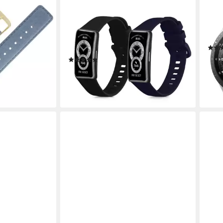
KWMOBILE
SUNI
 Leder
Uhrenarmband 2x Uhrenarmband für
Uhr
er
Huawei Band 10 / 9 / 8 Armband,
vers
Fitnesstracker Band Set aus TPU
Ersa
Silikon - Ersatzarmband Smartwatch
en bei dir
18,9
(1)
5,99 €
-34
(3,00 €/ 1 Stk)
liefe
lieferbar - in 2-3 Werktagen bei dir