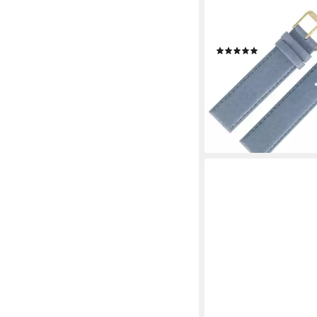
MARBURGER
Uhrenarmband 20mm
Schwein Schweinsled
(1)
19,99 €
lieferbar - in 2-3 Werktag
+3