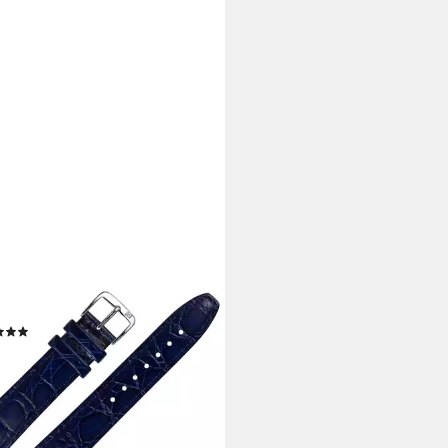
BURGER
enarmband 20mm Leder Kroko
man) Prägung
(1)
9 €
rbar - in 2-3 Werktagen bei dir
+10