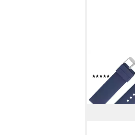
MARBURGER
Uhrenarmband 20mm S
Smartwatch XS Extra 
(1)
19,99 €
lieferbar - in 2-3 Werktag