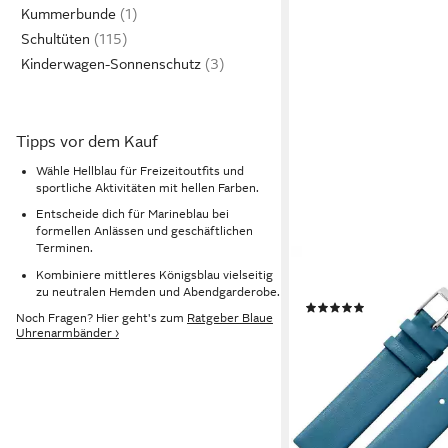
Kummerbunde
Schultüten
Kinderwagen-Sonnenschutz
Tipps vor dem Kauf
Wähle Hellblau für Freizeitoutfits und
sportliche Aktivitäten mit hellen Farben.
Entscheide dich für Marineblau bei
formellen Anlässen und geschäftlichen
Terminen.
MARBURGER
Kombiniere mittleres Königsblau vielseitig
Uhrenarmband 18mm 
zu neutralen Hemden und Abendgarderobe.
(3)
Noch Fragen? Hier geht's zum
Ratgeber Blaue
19,99 €
Uhrenarmbänder ›
lieferbar - in 2-3 Werktag
+23