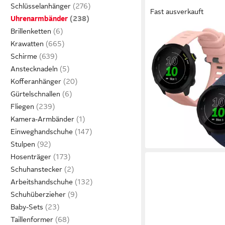
Schlüsselanhänger
Fast ausverkauft
Uhrenarmbänder
Brillenketten
KWMOBILE
Uhrenarmband 2x Uhr
Krawatten
Garmin Forerunner 55
Schirme
165 / 245 / 645, Fitn
Anstecknadeln
Band Set aus TPU Sili
Kofferanhänger
9,99 €
Ersatzarmband Smart
Gürtelschnallen
(5,00 €/ 1 Stk)
lieferbar - in 2-3 Werktag
Fliegen
Kamera-Armbänder
Einweghandschuhe
Stulpen
Hosenträger
Schuhanstecker
Arbeitshandschuhe
Schuhüberzieher
Baby-Sets
Taillenformer