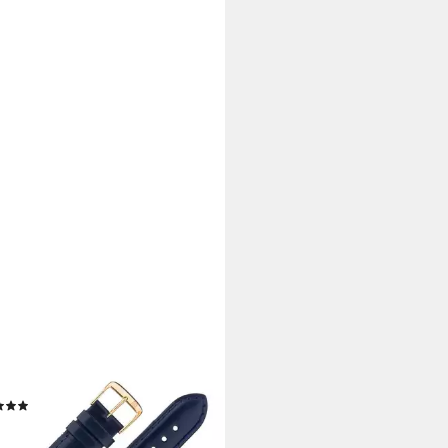
BURGER
enarmband 18mm Leder
(1)
9 €
rbar - in 2-3 Werktagen bei dir