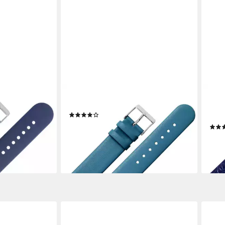
MARBURGER
MAR
ilikon Fitness
Uhrenarmband 20mm Leder
Uhr
(8)
Kurz Blau
Extr
19,99 €
lieferbar - in 2-3 Werktagen bei dir
24,9
en bei dir
liefe
+23