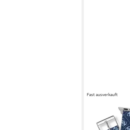
Fast ausverkauft
GUESS
Uhrenarmband GUES
(38MM-40MM), Armba
Leder