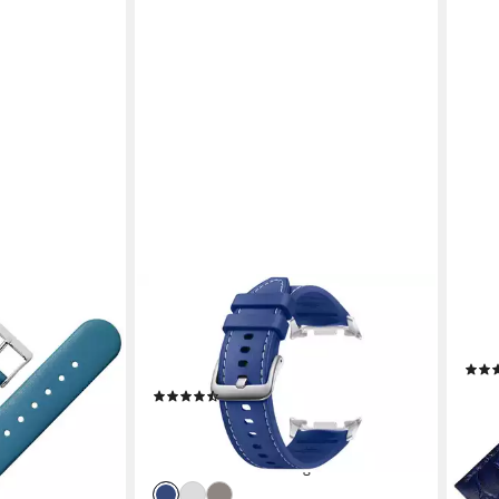
SAMSUNG
MAR
Leder
Wechselarmband Hybrid Band (Gr.
Uhr
S/M/L) für Samsung Galaxy Watch8
(Cai
/ Watch8 Classic
en bei dir
19,9
(9)
liefe
38,48 €
UVP
59,90 €
-36%
lieferbar - in 3-4 Werktagen bei dir