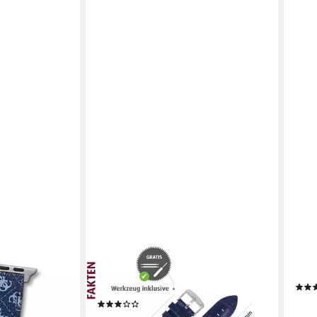
MARBURGER
MAR
S APPLE BAND
Uhrenarmband 22mm Leder
Uhr
nd: 100%
Alligator Prägung
24,9
(1)
liefe
19,99 €