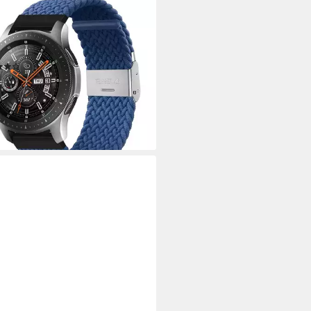
COL
enarmband 20mm/ 22mm,
tellbar, Nylon geflochten,
tzarmband mit Schließe
(15)
9 €
UVP
28,99 €
%
rbar in 2 Wochen
+1