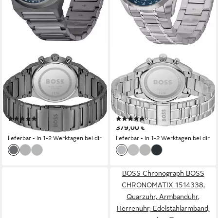
BOSS
BOSS
Chronograph CANDOR
Chronograph GRAND PRIX
CHRONO 1514223, Quarzuhr,
44 1514226, Quarzuhr,
Armbanduhr, Herrenuhr,
Armbanduhr, Herrenuhr,
Edelstahlarmband, analog, Tag
Edelstahlarmband, analog, Tag
(1)
(3)
399,00 €
379,00 €
lieferbar - in 1-2 Werktagen bei dir
lieferbar - in 1-2 Werktagen bei dir
BOSS Chronograph BOSS
CHRONOMATIX 1514338,
Quarzuhr, Armbanduhr,
Herrenuhr, Edelstahlarmband,