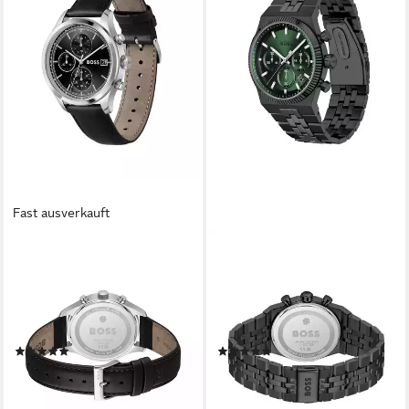
Fast ausverkauft
BOSS
BOSS
Chronograph STRATUS
Chronograph CANDOR
1514326, Quarzuhr,
PRIME 1514308, Quarzuhr,
Armbanduhr, Herrenuhr,
Armbanduhr, Herrenuhr,
Lederarmband, analog, Tag
Edelstahlarmband, analog, Tag
(1)
(1)
279,00 €
399,00 €
lieferbar - in 1-2 Werktagen bei dir
lieferbar - in 1-2 Werktagen bei dir