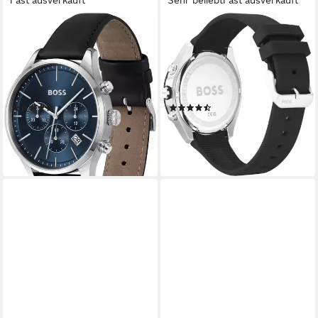
Fast ausverkauft
Sehr beliebt
Fast ausverkauft
BOSS
BOSS
Chronograph AVERY
Chronograph VELOCITY
1514156, Quarzuhr,
1513716, Quarzuhr,
Herrenuhr, Armbanduhr,
Herrenuhr, Armbanduhr,
Stoppfunktion, Lederarmband
Stoppfunktion, Silikonarmband
(2)
(58)
279,00 €
299,00 €
lieferbar - in 1-2 Werktagen bei dir
lieferbar - in 1-2 Werktagen bei dir