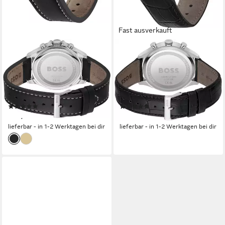
Fast ausverkauft
BOSS
BOSS
Chronograph TROPER
Chronograph GREGOR
1514055, Quarzuhr,
1514049, Quarzuhr,
Herrenuhr, Armbanduhr,
Herrenuhr, Armbanduhr,
Stoppfunktion, Lederarmband
Stoppfunktion, Lederarmband
(4)
(4)
279,00 €
299,00 €
lieferbar - in 1-2 Werktagen bei dir
lieferbar - in 1-2 Werktagen bei dir