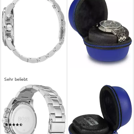
Sehr beliebt
BOSS
BOXY
Chronograph HERO 1513755,
Uhrenetui 324172,
Quarzuhr, Herrenuhr,
Uhrenaufbewahrung,
Armbanduhr, Stoppfunktion,
Reiseetui für Armbanduhren,
Edelstahlarmband
max. Ø Uhren 50 mm
(49)
(6)
379,00 €
14,90 €