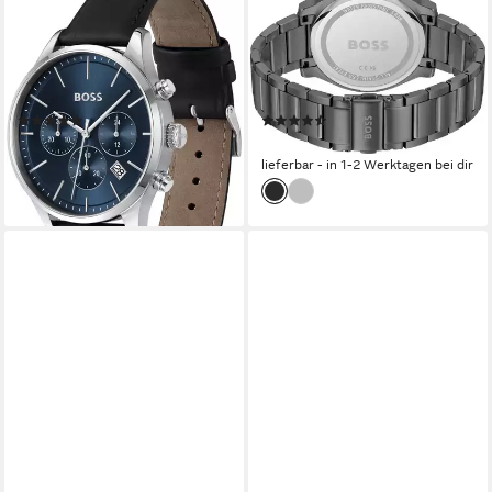
Chronograph AVERY
Chronograph PEAK 2.0
1514156, Quarzuhr,
1514192, Quarzuhr,
Herrenuhr, Armbanduhr,
Armbanduhr, Herrenuhr,
Stoppfunktion, Lederarmband
Edelstahlarmband, analog, Tag
(2)
(2)
279,00 €
449,00 €
lieferbar - in 1-2 Werktagen bei dir
lieferbar - in 1-2 Werktagen bei dir