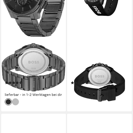
BOSS
BOSS
Chronograph PEAK 2.0
Chronograph STRIKE
1514192, Quarzuhr,
CHRONO 1514289, Quarzuhr,
Armbanduhr, Herrenuhr,
Armbanduhr, Herrenuhr,
Edelstahlarmband, analog, Tag
Silikonarmband, analog, Tag
(2)
(2)
449,00 €
329,00 €
lieferbar - in 1-2 Werktagen bei dir
lieferbar - in 1-2 Werktagen bei dir