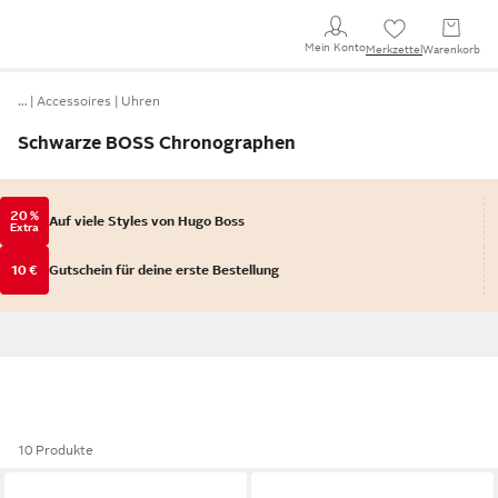
Mein Konto
Merkzettel
Warenkorb
…
Accessoires
Uhren
Schwarze BOSS Chronographen
20 %
Auf viele Styles von Hugo Boss
Extra
10 €
Gutschein für deine erste Bestellung
10 Produkte