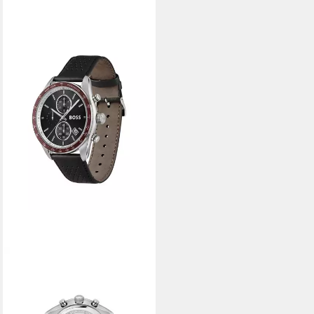
BOSS
Chronograph GRAND PRIX
1514343, Quarzuhr,
Armbanduhr, Herrenuhr,