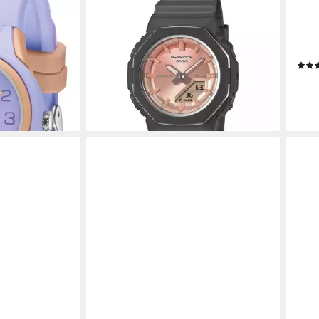
Chronograph GMA-P2110SC-4AER,
Quar
r
Quarzuhr, Armbanduhr, Damenuhr,
Sili
enkidee, bis
Herrenuhr, analog, digital
Hoch
105,74 €
UVP
139,00 €
Desi
-24%
19,9
lieferbar - in 1-2 Werktagen bei dir
en bei dir
-60
liefe