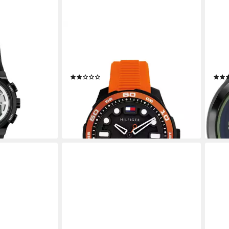
TOMMY HILFIGER
SINA
479, Quarzuhr,
Quarzuhr TH-REGATTA 1720055,
Quar
r, Herrenuhr,
Armbanduhr, Damenuhr, Herrenuhr,
Dame
Silikonarmband, analog
Sili
(1)
79,21 €
29,9
UVP
89,00 €
en bei dir
liefe
-11%
lieferbar - in 1-2 Werktagen bei dir