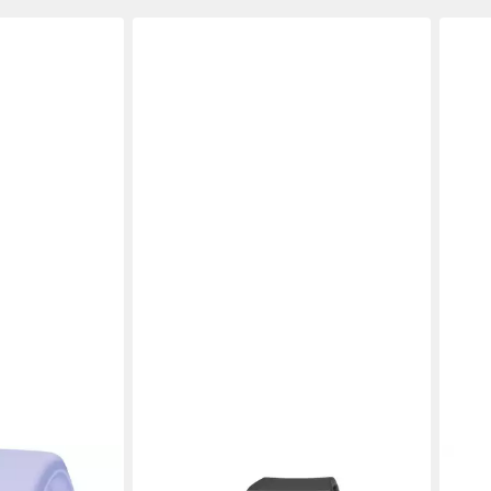
CASIO G-SHOCK
S.OL