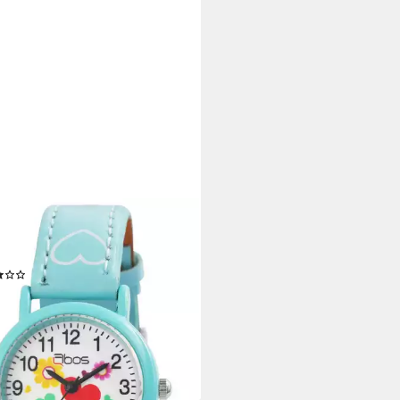
S
zuhr Luca, silberfarbig,
ralglas, Kinder Armbanduhr
(2)
9 €
rbar - in 2-3 Werktagen bei dir
+3