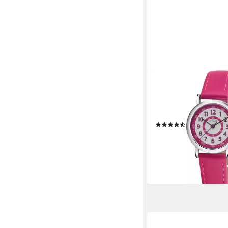
ATRIUM
Quarzuhr A31 Kinder
analog bunt deutlich U
Geschenkidee Ø 27m
(23)
19,90 €
lieferbar - in 2-3 Werktag
+1