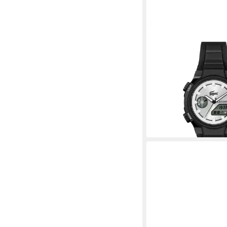
LACOSTE
Digitaluhr LC33 2001
Armbanduhr, Damenuh
Silikonarmband, digital
109,81 €
lieferbar - in 1-2 Werktag
+2