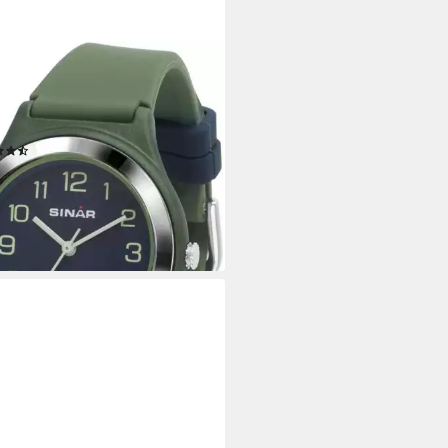
R
zuhr XB-48-3, Armbanduhr,
nuhr,Jugendliche,
konarmband, bis 10 bar wasserd.
(106)
5 €
rbar - in 2-3 Werktagen bei dir
+5