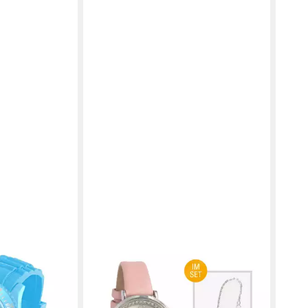
MIRAVAL
PACI
Silikon Analog
Quarzuhr Damen Armbanduhr Rosé
Quar
hr, Sportuhr
Analog, Roséfarbenes
Herz