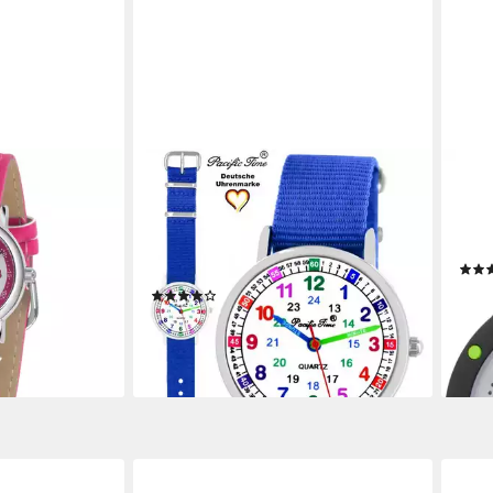
PACIFIC TIME
SINA
 Armbanduhr,
Quarzuhr Kinder Armbanduhr
Quar
hrzeit lernen
Lernuhr nachhaltiges
Kind
m
Wechselarmband, Mix und Match
bar 
Design - Gratis Versand
29,9
(9)
en bei dir
liefe
29,99 €
lieferbar - in 3-4 Werktagen bei dir
+1