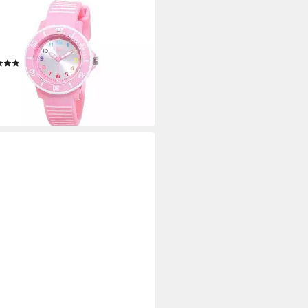
zuhr s.Oliver Armbanduhr mit
konarmband SO-4247-PQ,
wertiges Produkt mit zeitlosem
gn, sorgfältiger Verarbeitung
(2)
0 €
UVP
49,90 €
%
rbar - in 2-3 Werktagen bei dir