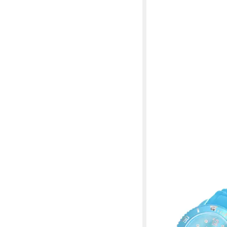
TAFFSTYLE
Quarzuhr Armbanduhr 
Quarz Farbige Sport U