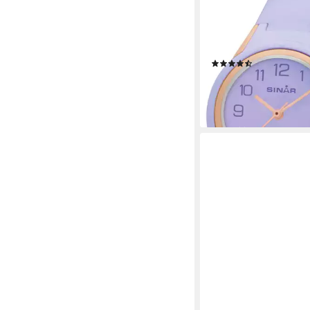
Quarzuhr XB-47-17,
Armbanduhr,Kinderuh
Jungen,Mädchen,Gesch
10 bar wasserd.
(10)
29,95 €
lieferbar - in 2-3 Werktag
+3