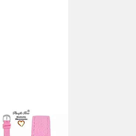
FIC TIME
zuhr Kinder Armbanduhr mit
anhänger Stoffarmband,