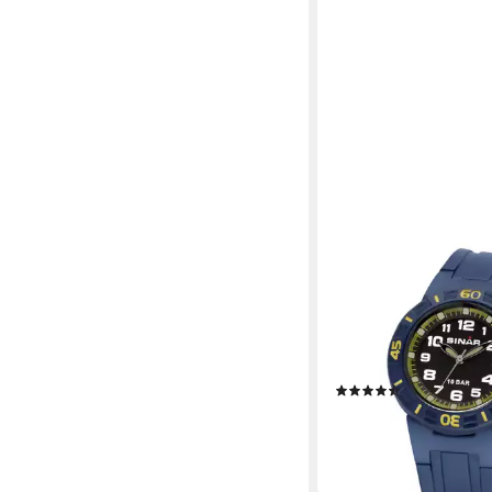
SINAR
Quarzuhr XB-20 Jug
Armbanduhr Sportuhr
analog sportlich mode
Geschenkidee Junge
(71)
34,95 €
lieferbar - in 2-3 Werktag