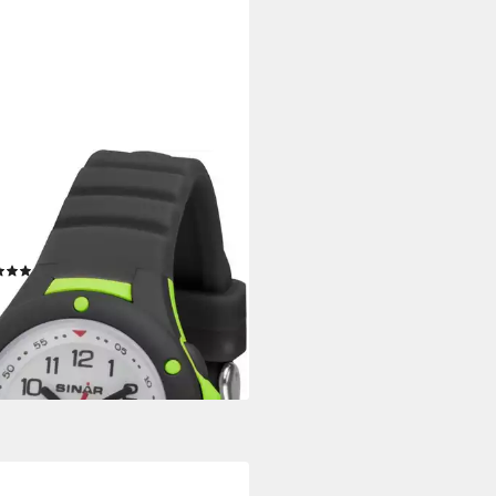
R
zuhr XB-17-1, Armbanduhr,
eruhr,Mädchen,Jungen, bis 10
wasserd. Geschenkidee
(1)
5 €
rbar - in 2-3 Werktagen bei dir