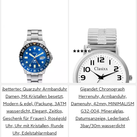
FOSSIL
CLASIXX
Quarzuhr The Blue Basic
Quarzuhr Mineralglas,
Edelstahl
Herrenuhr Edelstahl
(2)
169,00 €
UVP
219,00 €
26,99 €
-23%
lieferbar - in 2-3 Werktagen bei dir
lieferbar - in 4-5 Werktagen bei dir
ibettertec Quarzuhr Armbanduhr
Gigandet Chronograph
Damen, Mit Kristallen besetzt,
Herrenuhr, Armbanduhr,
Modern & edel, (Packung, 3ATM
Damenuhr, 42mm, MINIMALISM
wasserdicht, Elegant, Zeitlos,
G32-004, Mineralglas,
Geschenk für Frauen), Roségold
Datumsanzeige, Lederband,
Uhr, Uhr mit Kristallen, Runde
3bar/30m wasserdicht
Uhr, Edelstahlarmband