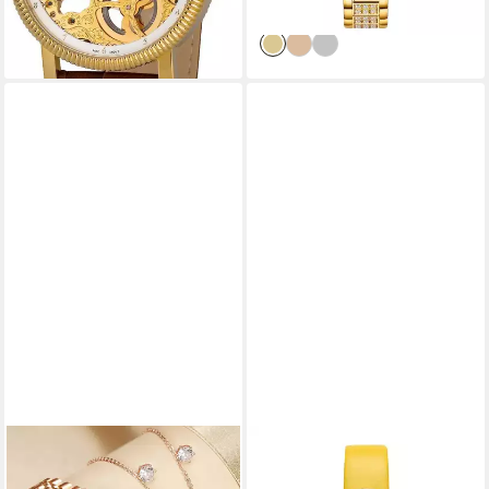
Geschenkidee)
lieferbar - in 3-4 Werktagen bei dir
FYROVE
M&M
Quarzuhr Geschenk für
Quarzuhr Armbanduhren