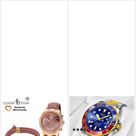
CRYSTAL BLUE
LIGE
Quarzuhr mit edlem
Quarzuhr Luxus Armband Uhr
Chronolook als Set mit
Herren Damen Wasserdicht
Knebelarmband, kostenlose
Sport Taucher
(19)
Lieferung
49,99 €
UVP
99,99 €