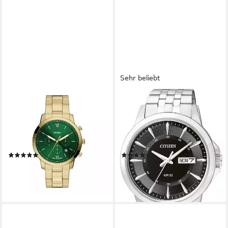
Sehr beliebt
FOSSIL
CITIZEN
Chronograph Neutra FS6164,
Quarzuhr BF2011-51EC,
Quarzuhr, Armbanduhr,
Armbanduhr, Herrenuhr,
Herrenuhr, Edelstahlarmband,
Damenuhr, Edelstahlarmband,
analog, Tag
Datum
(20)
(91)
189,00 €
89,00 €
lieferbar - in 1-2 Werktagen bei dir
lieferbar - in 1-2 Werktagen bei dir
+6