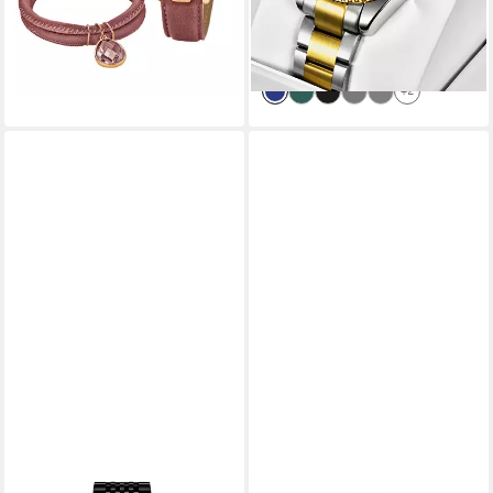
39,99 €
-50%
lieferbar - in 2-3 Werktagen bei dir
lieferbar - in 9-11 Werktagen bei
dir
+2