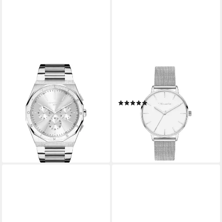
LIEBESKIND BERLIN
TAMARIS
Quarzuhr The Classic
Quarzuhr The Everyday Hero
Chronograph Edelstahl
Edelstahl
(4)
159,99 €
UVP
399,90 €
74,99 €
UVP
89,95 €
-60%
-17%
lieferbar - in 4-5 Werktagen bei dir
lieferbar - in 4-5 Werktagen bei dir