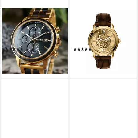
HOLZTICK BAVARIA
FOSSIL
Chronograph Ikarus IKARUS,
Automatikuhr HERITAGE
schöne Männeruhr aus edlem
ME3279, Armbanduhr,
Holz und Edelstahl in
Herrenuhr, Mechanische Uhr,
Goldoptik
Lederarmband, analog
(1)
(1)
125,00 €
319,00 €
UVP
180,00 €
lieferbar - in 1-2 Werktagen bei dir
-31%
lieferbar - in 3-4 Werktagen bei dir