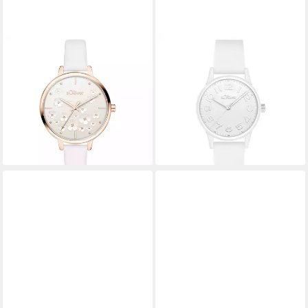
S.OLIVER
S.OLIVER
Quarzuhr Charming Time
Quarzuhr sportlich und
Kunstleder
elegant Silikon
ab 79,99 €
49,95 €
UVP
99,95 €
lieferbar - in 2-3 Werktagen bei dir
-20%
lieferbar - in 3-4 Werktagen bei dir