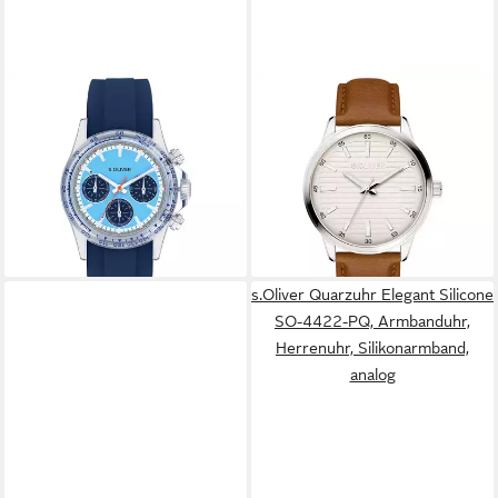
S.OLIVER
S.OLIVER
Quarzuhr The Colorful Watch
Quarzuhr Core Round SO-
Silikon
4410-LQ, Armbanduhr,
129,95 €
Herrenuhr, analog
lieferbar - in 2-3 Werktagen bei dir
99,95 €
lieferbar - in 2-3 Werktagen bei dir
+1
s.Oliver Quarzuhr Elegant Silicone
SO-4422-PQ, Armbanduhr,
Herrenuhr, Silikonarmband,
analog