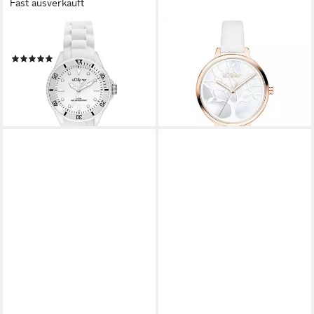
Fast ausverkauft
S.OLIVER
S.OLIVER
Quarzuhr SO-2296-PQ
Quarzuhr Charming Time
(1)
Kunstleder
49,95 €
ab 59,99 €
UVP
99,95 €
lieferbar - in 3-4 Werktagen bei dir
-40%
lieferbar - in 3-4 Werktagen bei dir