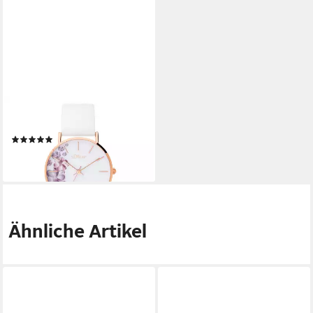
S.OLIVER
Quarzuhr SO-3706-PQ
(1)
69,95 €
lieferbar - in 3-4 Werktagen bei dir
Ähnliche Artikel