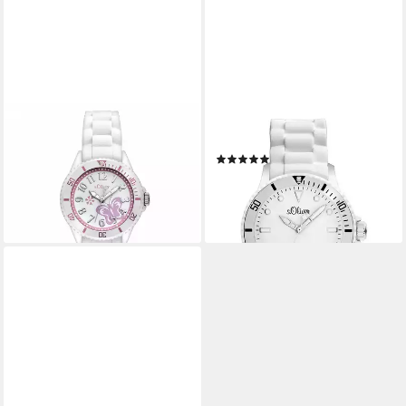
S.OLIVER
S.OLIVER
Quarzuhr SO-2755-PQ
Quarzuhr Armbanduhr
(1)
49,95 €
49,95 €
lieferbar - in 2-3 Werktagen bei dir
lieferbar - in 3-4 Werktagen bei dir