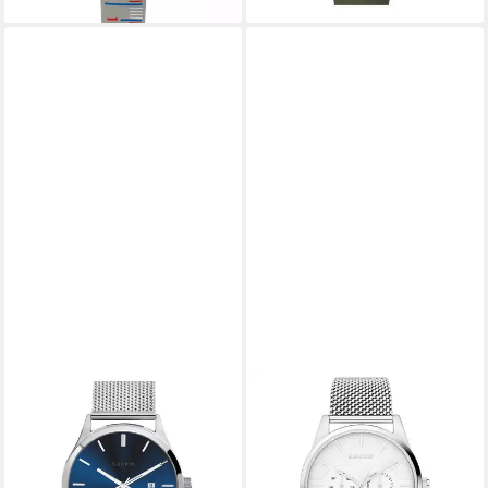
S.OLIVER
S.OLIVER
Quarzuhr Modern & Zeitlos
Multifunktionsuhr Round
Edelstahl
Basic SO-4447-MM,
99,95 €
Quarzuhr, Armbanduhr,
lieferbar - in 2-3 Werktagen bei dir