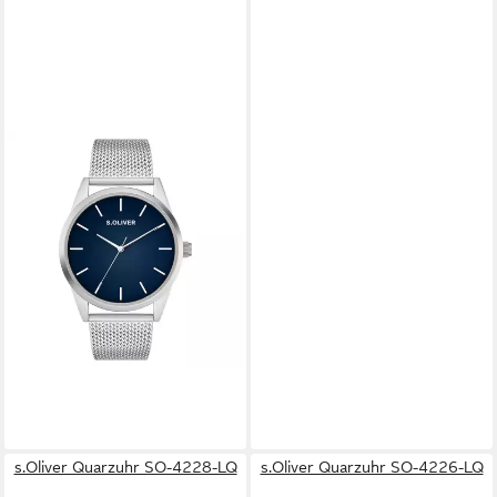
S.OLIVER
Quarzuhr Round Basic
Edelstahl
ab 59,99 €
UVP
119,95 €
-50%
lieferbar - in 3-4 Werktagen bei dir
s.Oliver Quarzuhr SO-4228-LQ
s.Oliver Quarzuhr SO-4226-LQ