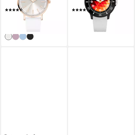
analog
Junge, analog
(2)
(1)
62,26 €
49,95 €
UVP
69,95 €
lieferbar - in 1-2 Werktagen bei dir
-11%
+4
lieferbar - in 1-2 Werktagen bei dir