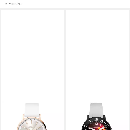
9 Produkte
S.OLIVER
S.OLIVER
Quarzuhr Modern Statement
Quarzuhr The Action Time
SO-4483-PQ, Armbanduhr,
SO-4502-PQ, Armbanduhr,
Damenuhr, Silikonarmband,
Silikonarmband, Kinderuhr,