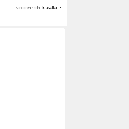
Topseller
Sortieren nach: