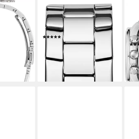
GUESS
GUE
 STAR
Multifunktionsuhr MAJESTY
Mult
hr, Damenuhr,
GW0771L1, Quarzuhr, Armbanduhr,
GW09
las,
Damenuhr, Datum, Edelstahlarmband
Herr
(3)
Edel
ab 148,90 €
UVP
229,00 €
ab 1
0 €
-35%
lieferbar - in 2-3 Werktagen bei dir
-40
en bei dir
liefe
+1