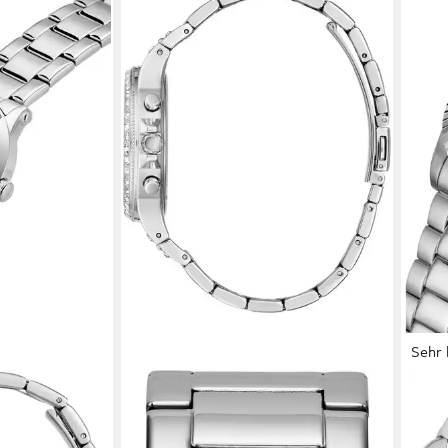
Sehr 
GUESS
GUE
GW0861L1,
Quarzuhr MOONLIGHT GW0320L1,
Qua
r,
Armbanduhr, Damenuhr,
GW0