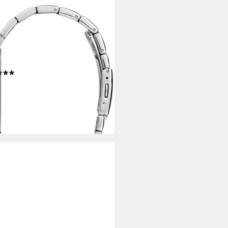
SS
ifunktionsuhr WALKER
00G4, Quarzuhr, Armbanduhr,
enuhr, Datum, Wochentag,
stahlarmband
(4)
19,00 €
UVP
199,00 €
%
rbar - in 2-3 Werktagen bei dir
+4