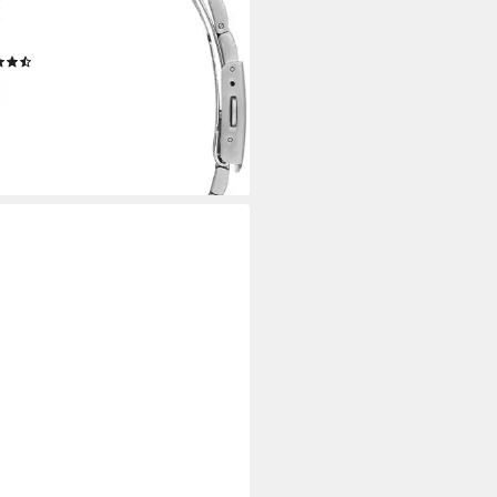
enuhr, Datum, Wochentag,
stahlarmband
(30)
19,50 €
UVP
189,00 €
%
rbar - in 2-3 Werktagen bei dir
+5