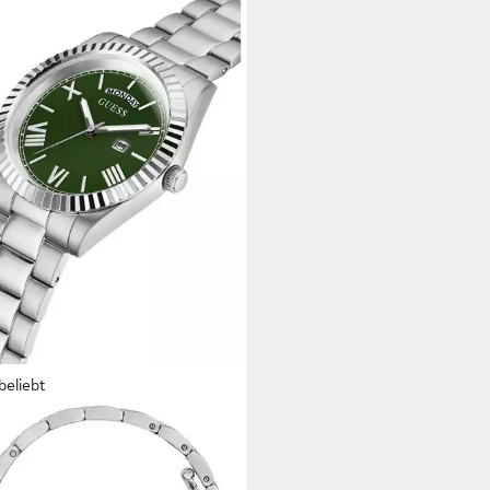
beliebt
SS
rzuhr CONNOISSEUR
265G10, Armbanduhr,