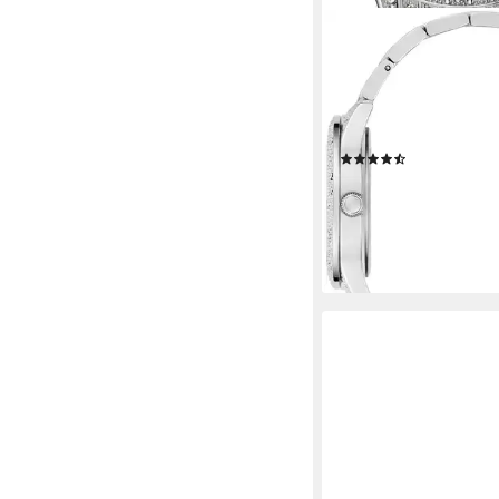
GUESS
Quarzuhr SHOOTING
GW0746L1, Armbandu
Kristallsteine, Mineralg
Edelstahlarmband
(10)
ab 168,21 €
UVP
189,0
-11%
lieferbar - in 1-2 Werktag