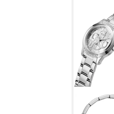
GUESS
Quarzuhr ANNETTE 
Armbanduhr, Damenuh