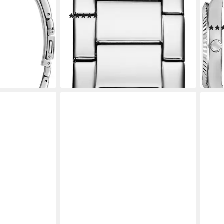
log
Kristallsteine, Edelstahlarmband
Herr
(20)
Edel
ab 184,65 €
 €
UVP
219,00 €
ab 1
-16%
en bei dir
lieferbar - in 1-2 Werktagen bei dir
-37
liefe