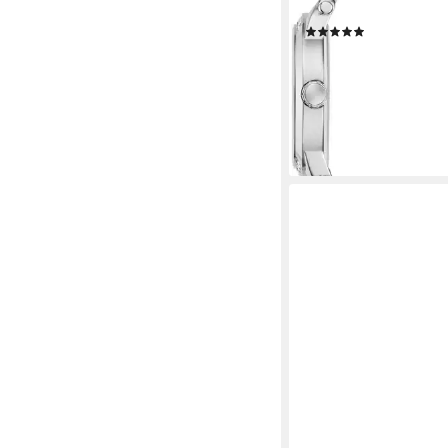
Edelstahlarmband, ana
(6)
ab 89,00 €
UVP
149,00
-40%
lieferbar - in 2-3 Werktag
+2