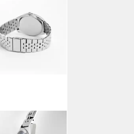
IT
zuhr H.88875311
90 €