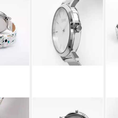
ESPRIT
ESPR
2
Quarzuhr H.88664078
Quar
99,90 €
139,