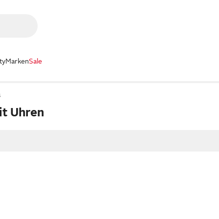
ty
Marken
Sale
s
it Uhren