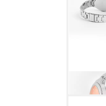
ESPRIT
Quarzuhr H.8887528
139,90 €
in 3-4 Werktagen bei dir