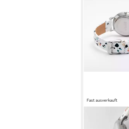
Fast ausverkauft
ESPRIT
Quarzuhr H.8887522
89,90 €