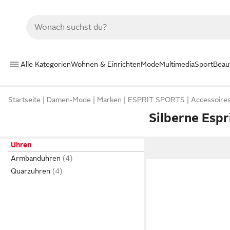
Alle Kategorien
Wohnen & Einrichten
Mode
Multimedia
Sport
Beau
Startseite
Damen-Mode
Marken
ESPRIT SPORTS
Accessoire
Silberne Espr
Uhren
Armbanduhren
Quarzuhren