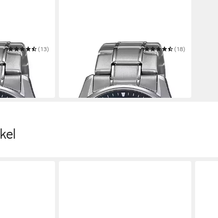
(13)
CASIO FUNK
(18)
W-M100TSE-
Funkchronograph LCW-M100TSE-
1AER
299,00 €
in 1-2 Werktagen bei dir
kel