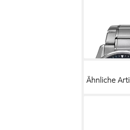
CASIO FUNK
Funkchronograph LC
1A2ER
299,00 €
in 1-2 Werktagen bei dir
Ähnliche Arti