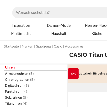
Inspiration
Damen-Mode
Herren-Mod
Multimedia
Haushalt
Küche
Startseite
Marken
Spielzeug
Casio
Accessoires
CASIO Titan 
Uhren
Armbanduhren
10 €
Gutschein für deine 
Chronographen
Digitaluhren
Funkuhren
Solaruhren
Titanuhren