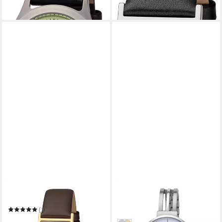
in 1-2 Werktagen bei dir
REGENT
REGENT
Titanuhr F1509
Titanuhr F1659
86,90 €
(1)
in 1-2 Werktagen bei dir
ab 113,92 €
UVP
128,00 €