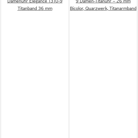
Damenuhr Elegance 1310-9
9 Damen-Titanuhr – 26 mm
Titanband 36 mm
Bicolor, Quarzwerk, Titanarmband