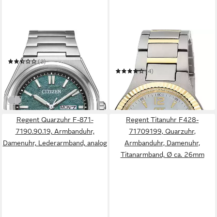
CITIZEN
ETT
Solaruhr AW0130-85XC
Funkuhr Everest Lady ELT-
11672-12M
(2)
ab 310,61 €
UVP
349,00 €
(4)
159,00 €
-11%
in 2-3 Werktagen bei dir
in 1-2 Werktagen bei dir
titansilberfarben-grün
titansilberfarben-blau
Regent Quarzuhr F-871-
Regent Titanuhr F428-
7190.90.19, Armbanduhr,
71709199, Quarzuhr,
Damenuhr, Lederarmband, analog
Armbanduhr, Damenuhr,
Titanarmband, Ø ca. 26mm