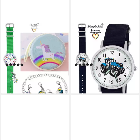
PACIFIC TIME
PACIFIC TIME
Quarzuhr Kinder Armbanduhr
Quarzuhr Kinder Armbanduhr
Lernuhr Wechselarmband mit
Traktor blau Wechselarmband,
Einhorn Charms, Mix und
Mix und Match Design - Gratis
Match Design - Gratis
Versand
(4)
(1)
Versand
39,99 €
29,99 €
lieferbar - in 2-3 Werktagen bei dir
lieferbar - in 2-3 Werktagen bei dir
+1
+15