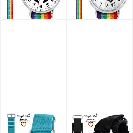
lieferbar - in 2-3 Werktagen bei dir
+15
+3
PACIFIC TIME
PACIFIC TIME
Quarzuhr Kinder Armbanduhr
Quarzuhr Kinder Armbanduhr
Pferd violett
Fußball Stoffarmband