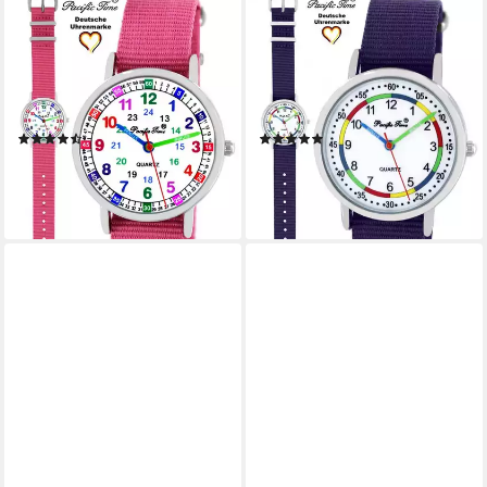
PACIFIC TIME
PACIFIC TIME
Quarzuhr Kinder Armbanduhr
Quarzuhr Kinder Armbanduhr
Lernuhr Wechselarmband,
First Lernuhr
Mix und Match Design - Gratis
Wechselarmband, Mix und
Versand
Match Design - Gratis
(20)
(5)
Versand
26,99 €
26,99 €
lieferbar - in 2-3 Werktagen bei dir
lieferbar - in 2-3 Werktagen bei dir
+6
+9