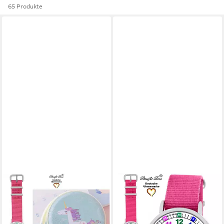
65 Produkte
PACIFIC TIME
PACIFIC TIME
Quarzuhr Kinder Armbanduhr
Quarzuhr Kinder Armbanduhr
Lernuhr Wechselarmband mit
Lernuhr nachhaltiges
Einhorn Charms, Mix und
Wechselarmband, Mix und