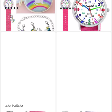
Match Design - Gratis
Match Design - Gratis
(4)
(9)
Versand
Versand
39,99 €
29,99 €
lieferbar - in 2-3 Werktagen bei dir
lieferbar - in 2-3 Werktagen bei dir
+1
+1
Sehr beliebt