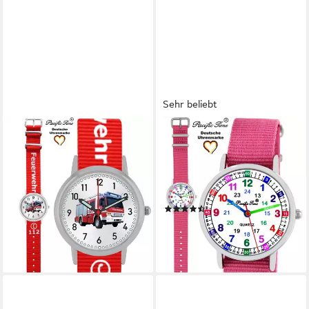
Sehr beliebt
PACIFIC TIME
PACIFIC TIME
Quarzuhr Kinder Armbanduhr
Quarzuhr Kinder Armbanduhr
Feuerwehr Wechselarmband,
Lernuhr Wechselarmband,
Mix und Match Design - Gratis
Mix und Match Design - Gratis
Versand
Versand
(20)
29,99 €
26,99 €
lieferbar - in 2-3 Werktagen bei dir
lieferbar - in 2-3 Werktagen bei dir
+6