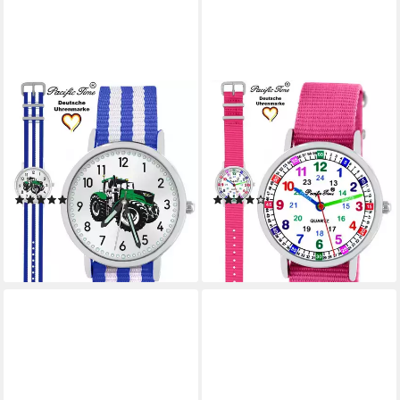
PACIFIC TIME
PACIFIC TIME
Quarzuhr Kinder Armbanduhr
Quarzuhr Kinder Armbanduhr
Traktor grün
Lernuhr nachhaltiges
Wechselarmband, Mix und
Wechselarmband, Mix und
Match Design - Gratis
Match Design - Gratis
(1)
(9)
Versand
Versand
29,99 €
29,99 €
lieferbar - in 2-3 Werktagen bei dir
lieferbar - in 2-3 Werktagen bei dir
+16
+1