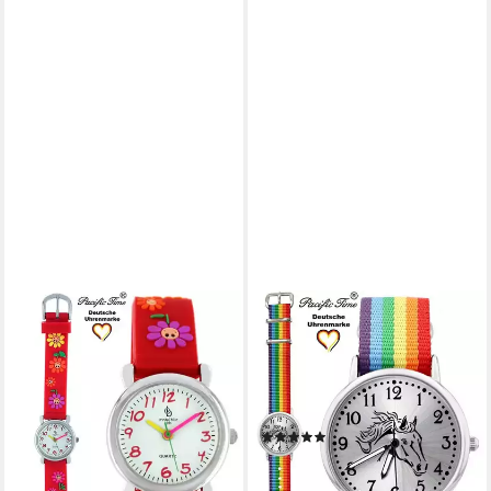
PACIFIC TIME
PACIFIC TIME
Quarzuhr Kinder Armbanduhr
Quarzuhr Kinder Armbanduhr
Blumen Silikonarmband, Gratis
Pferd schwarz
Versand
Wechselarmband, Mix und
24,99 €
Match Design - Gratis
lieferbar - in 2-3 Werktagen bei dir
(1)
Versand
29,99 €
lieferbar - in 2-3 Werktagen bei dir