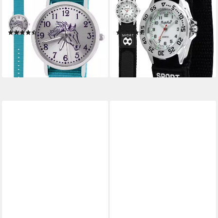
Wechselarmband, Mix und
Klettverschluß, Gratis
Match Design - Gratis
Versand
(3)
(6)
Versand
29,99 €
24,99 €
lieferbar - in 2-3 Werktagen bei dir
lieferbar - in 2-3 Werktagen bei dir