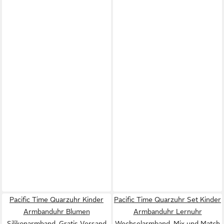
Pacific Time Quarzuhr Kinder
Pacific Time Quarzuhr Set Kinder
Armbanduhr Blumen
Armbanduhr Lernuhr
Silikonarmband, Gratis Versand
Wechselarmband, Mix und Match