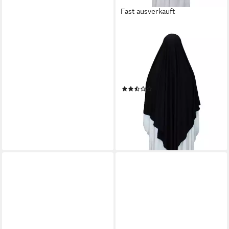
Fast ausverkauft
AYMASAL
Hijab Einlagiger Jersey-
Khimar Bayla (Einzeln,
Einzelartikel) Einlagig;
elastischer Jersey; weich und
(3)
bedeckend
37,90 €
UVP
47,90 €
-21%
lieferbar - in 2-3 Werktagen bei dir