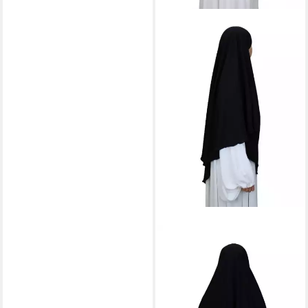
AYMASAL
Hijab Einlagiger Khimar Elenya
aus Jazz-Stoff Einlagig;
strukturierter Jazz-Stoff;
leicht und bedeckend