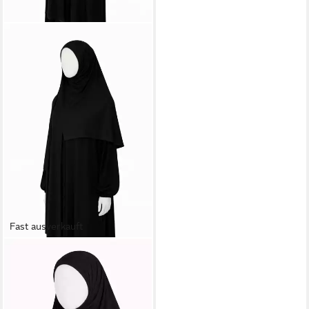
Fast ausverkauft
AYMASAL
Hijab Easy-Hijab Hijab to-go
Kopftuch aus Jersey mit
Frontnaht, 180 × 70 cm (1-St.,