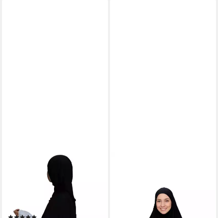
AYMASAL
Hijab Premium Liquid Hijab
mit dezentem Glanz
(Einzelnes Kopftuch,
Einzelstück) Fließender Stoff;
(2)