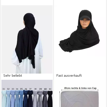
Sehr beliebt
Fast ausverkauft
AYMASAL
AYMASAL
Hijab XXL Jersey Luxury
Hijab Umra Hijab Cap mit
Hijab aus Viskose 190x80 cm
Sonnenschutz Hijab-Cap
Blickdicht, dehnbar und
(Kombinationsartikel, Cappy,
rutscharm mit hohem
Unterkopftuch, Hijab)