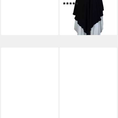
(4)
27,90 €
UVP
39,90 €
-30%
lieferbar - in 2-3 Werktagen bei dir
+6