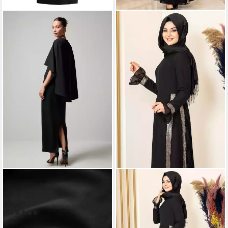
NEXT
MODAVITRINI
Maxikleid Maxikleid mit Cape
Maxikleid Damen Hijab
(1-tlg)
Abendkleid mit Pailletten
(15)
Modest Abiye Abaya (EYLÜL)
126,00 €
Faltendetail Rock