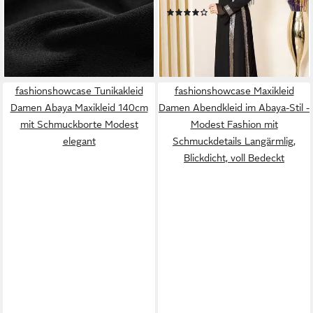
lieferbar - in 2-3 Werktagen bei dir
(1)
+2
99,00 €
lieferbar - in 3-4 Werktagen bei dir
fashionshowcase Tunikakleid
fashionshowcase Maxikleid
Damen Abaya Maxikleid 140cm
Damen Abendkleid im Abaya-Stil -
mit Schmuckborte Modest
Modest Fashion mit
elegant
Schmuckdetails Langärmlig,
Blickdicht, voll Bedeckt