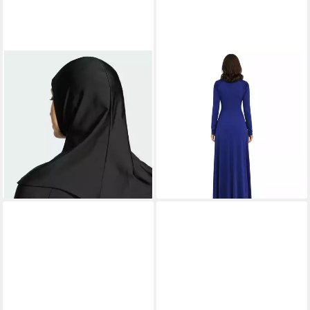
ADIDAS PERFORMANCE
FASHIONSHOWCASE
Schwimm-Hijab SCHWIMM
Abendkleid Damen Maxikleid
HIDSCHAB (1 St)
Hijab Kleid mit Raglanärmeln -
30,00 €
Modest Fashion elastisch
lieferbar - in 2-3 Werktagen bei dir
89,00 €
UVP
99,00 €
-10%
lieferbar - in 3-4 Werktagen bei dir