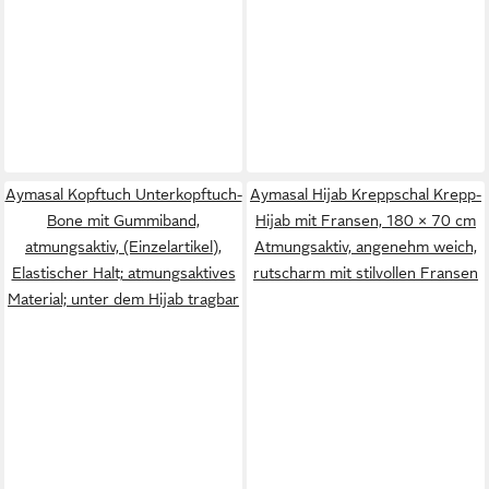
Aymasal Kopftuch Unterkopftuch-
Aymasal Hijab Kreppschal Krepp-
Bone mit Gummiband,
Hijab mit Fransen, 180 × 70 cm
atmungsaktiv, (Einzelartikel),
Atmungsaktiv, angenehm weich,
Elastischer Halt; atmungsaktives
rutscharm mit stilvollen Fransen
Material; unter dem Hijab tragbar