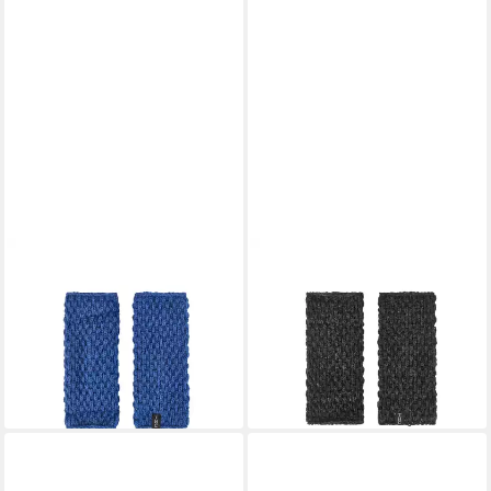
THC NATURAL LINE
THC NATURAL LINE
Armstulpen THC Armstulpen
Armstulpen THC Armstulpen
Perl AP773 (1 Paar, 1-St., 1
Perl AP774 (1 Paar, 1-St., 1
Paar) praktisches Daumenloch
Paar) praktisches Daumenloch
22,90 €
22,90 €
(22,90 €/ 1 Paar)
(22,90 €/ 1 Paar)
lieferbar - in 3-4 Werktagen bei dir
lieferbar - in 3-4 Werktagen bei dir