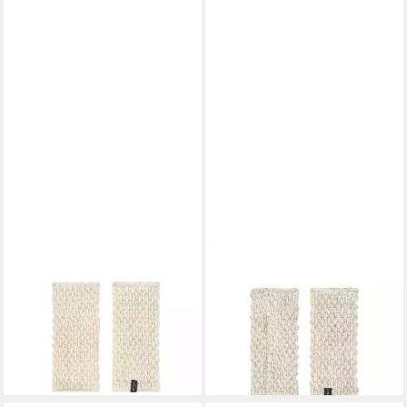
THC NATURAL LINE
THC NATURAL LINE
Armstulpen THC Armstulpen
Armstulpen THC Armstulpen
Perl AP623 (1 Paar, 1-St., 1
Perl AP713 (1 Paar, 1-St., 1
Paar) praktisches Daumenloch
Paar) praktisches Daumenloch
22,90 €
22,90 €
(22,90 €/ 1 Paar)
(22,90 €/ 1 Paar)
lieferbar - in 3-4 Werktagen bei dir
lieferbar - in 3-4 Werktagen bei dir