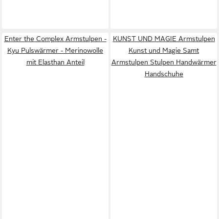
Enter the Complex Armstulpen -
KUNST UND MAGIE Armstulpen
Kyu Pulswärmer - Merinowolle
Kunst und Magie Samt
mit Elasthan Anteil
Armstulpen Stulpen Handwärmer
Handschuhe