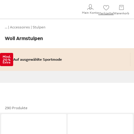
Mein Konto
Merkzettel
Warenkorb
…
Accessoires
Stulpen
Woll Armstulpen
Mind.
Auf ausgewählte Sportmode
20 %
Extra
290 Produkte