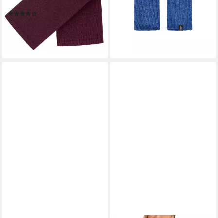
22,90 €
Lammwolle Strick
(22,90 €/ 1 Paar)
(1)
lieferbar - in 3-4 Werktagen bei dir
34,90 €
lieferbar - in 2-3 Werktagen bei dir
+1