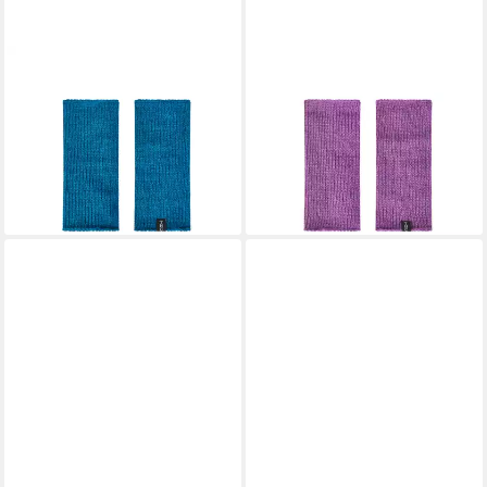
THC NATURAL LINE
THC NATURAL LINE
Armstulpen THC Armstulpen
Armstulpen THC Armstulpen
glatt AS779 (1 Paar, 1-St., 1
glatt AS775 (1 Paar, 1-St., 1
Paar) praktisches Daumenloch
Paar) praktisches Daumenloch
22,90 €
22,90 €
(22,90 €/ 1 Paar)
(22,90 €/ 1 Paar)
lieferbar - in 3-4 Werktagen bei dir
lieferbar - in 3-4 Werktagen bei dir