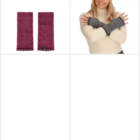
THC NATURAL LINE
KUNST UND MAGIE
Armstulpen THC Armstulpen
Armstulpen Armstulpen
glatt AS771 (1 Paar, 1-St., 1
Merinowolle Stulpen
Paar) praktisches Daumenloch
Handwärmer Pulswärmer
22,90 €
Handschuhe Strick
(22,90 €/ 1 Paar)
39,90 €
lieferbar - in 3-4 Werktagen bei dir
lieferbar - in 2-3 Werktagen bei dir