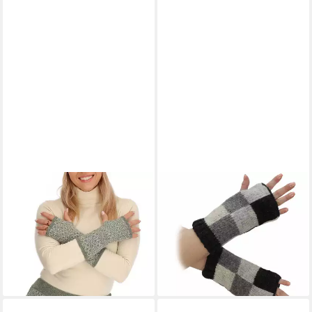
ALMHUBER
KUNST UND MAGIE
Armstulpen Handwärmer
Armstulpen Damen
Armwärmer Handschuhe
Armstulpen Stulpen
Lammwolle Wolle Arm
Handwärmer Pulswärmer
Stulpen Boho
Handschuhe Wolle
34,90 €
19,90 €
lieferbar - in 2-3 Werktagen bei dir
lieferbar - in 2-3 Werktagen bei dir