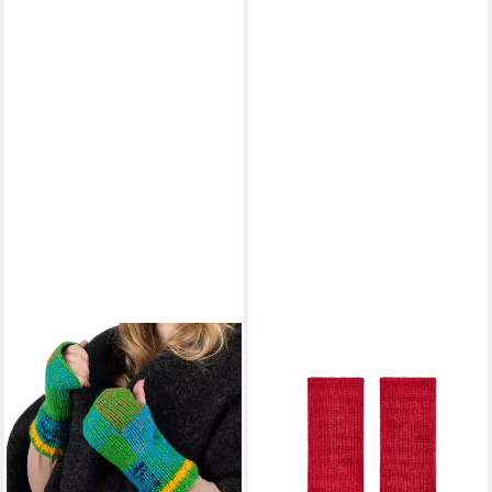
KUNST UND MAGIE
THC NATURAL LINE
Armstulpen Bunte
Armstulpen THC Armstulpen
Armstulpen Stulpen
glatt AS715 (1 Paar, 1-St., 1
Handwärmer Pulswärmer
Paar) praktisches Daumenloch
22,90 €
Handschuhe Wolle Boho
(22,90 €/ 1 Paar)
24,90 €
lieferbar - in 3-4 Werktagen bei dir