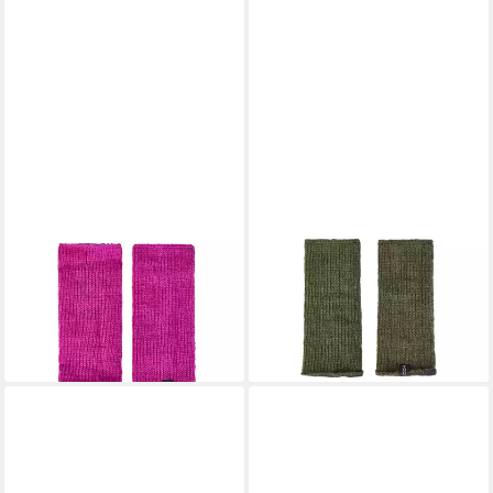
THC NATURAL LINE
THC NATURAL LINE
Armstulpen THC Armstulpen
Armstulpen THC Armstulpen
glatt AS776 (1 Paar, 1-St., 1
glatt AS778 (1 Paar, 1-St., 1
Paar) praktisches Daumenloch
Paar) praktisches Daumenloch
22,90 €
22,90 €
(22,90 €/ 1 Paar)
(22,90 €/ 1 Paar)
lieferbar - in 3-4 Werktagen bei dir
lieferbar - in 3-4 Werktagen bei dir