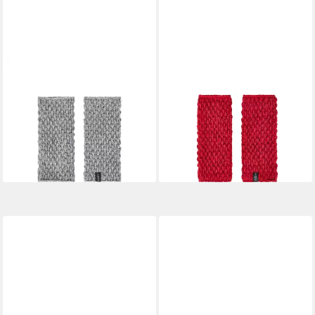
THC NATURAL LINE
THC NATURAL LINE
Armstulpen THC Armstulpen
Armstulpen THC Armstulpen
Perl AP725 (1 Paar, 1-St., 1
Perl AP715 (1 Paar, 1-St., 1
Paar) praktisches Daumenloch
Paar) praktisches Daumenloch
22,90 €
22,90 €
(22,90 €/ 1 Paar)
(22,90 €/ 1 Paar)
lieferbar - in 3-4 Werktagen bei dir
lieferbar - in 3-4 Werktagen bei dir