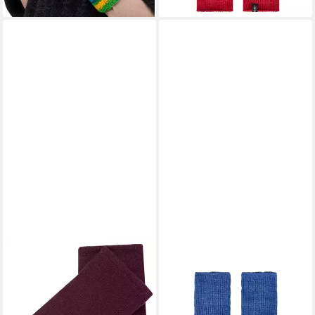
lieferbar - in 2-3 Werktagen bei dir
ALMHUBER
THC NATURAL LINE
Armstulpen Damen
Armstulpen THC Armstulpen
Armstulpen Handwärmer
glatt AS773 (1 Paar, 1-St., 1
Pulswärmer Handschuhe
Paar) praktisches Daumenloch