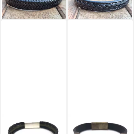
Magnetverschluss
Magnetverschluss
-50%
-50%
in 4-5 Werktagen bei dir
in 4-5 Werktagen bei dir
NAHLE
NAHLE
Lederarmband Elegantes
Lederarmband Elegantes
Leder Armband aus Echtleder
Leder Armband aus Echtleder