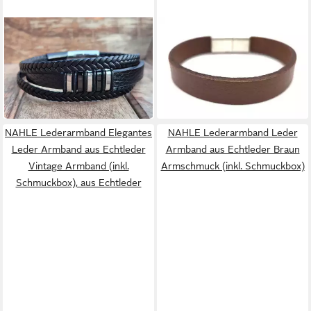
NAHLE
NAHLE
Lederarmband Schwarzes
Lederarmband Leder
Lederarmband mit
Armband aus Echtleder
29,95 €
29,95 €
Edelstahlakzenten –
Braun Armschmuck
59,95 €
49,95 €
Herrenarmband für Stil
-50%
-40%
in 4-5 Werktagen bei dir
in 4-5 Werktagen bei dir
NAHLE Lederarmband Elegantes
NAHLE Lederarmband Leder
Leder Armband aus Echtleder
Armband aus Echtleder Braun
Vintage Armband (inkl.
Armschmuck (inkl. Schmuckbox)
Schmuckbox), aus Echtleder