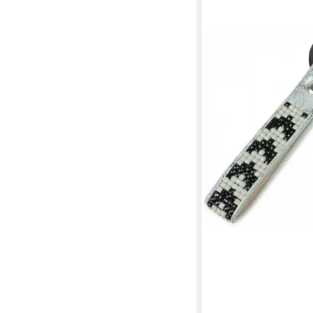
STYLEBREAKER
Schlüsselanhänger
Schlüsselanhänger mit
Tetris Look (1-tlg)
15,95 €
lieferbar - in 2-3 Werktag