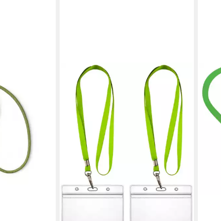
sign-
zum Umhängen,
, Key Chain
en bei dir