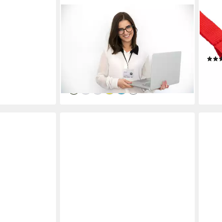
WEBBOMB
WEB
Schlüsselanhänger 2x Ausweishalter
Schl
ZIP Kartenhalter komplett mit2x
unbe
Lanyard Schlüsselband
Schl
5,59 €
3,49
(1,40 €/ 1 Stk)
lieferbar - in 2-3 Werktagen bei dir
liefe
+11