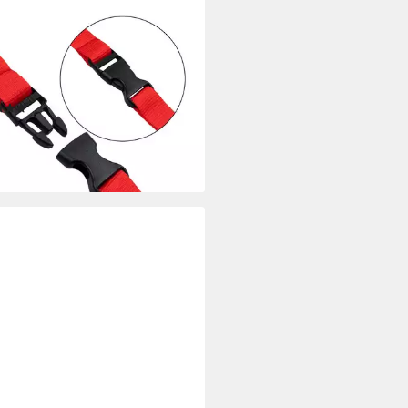
BOMB
üsselanhänger 3x Lanyard
druckt Schlüsselbänder
üsselband Umhängeband 20 mm
(1)
 €
rbar - in 2-3 Werktagen bei dir
+10