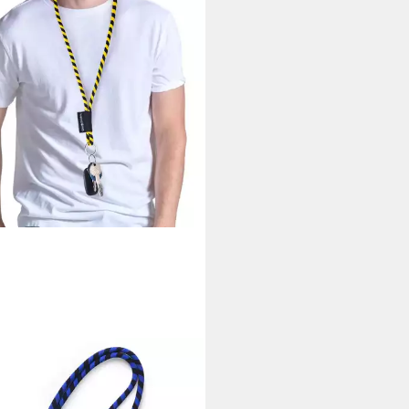
BOMB
üsselanhänger Lanyard Tubular
üsselband mit Karabiner +