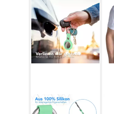
EAZY CASE
WEB
Schlüsselanhänger Anhänger
Schl
kompatibel mit Apple AirTag,
Schl