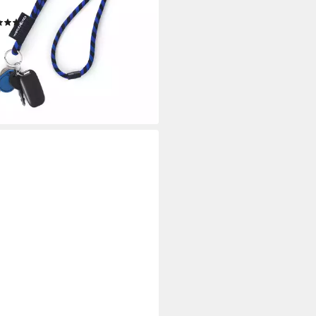
üsselring keychain
(13)
 €
rbar - in 2-3 Werktagen bei dir
+27