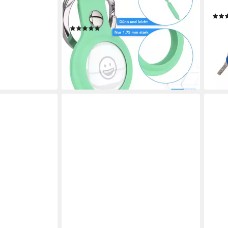
Schutzhülle Airtags Hülle mit Silikon
Schl
Schlaufe Tracker Case Grün
6,59
(1)
liefe
13,64 €
20,99 €
-35%
lieferbar - in 2-3 Werktagen bei dir
+2