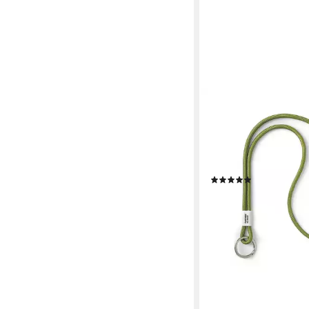
PANTONE
Schlüsselanhänger De
Schlüsselband lang, 
robust und farbenfroh
Long
(20)
14,99 €
lieferbar - in 2-3 Werktag
+22