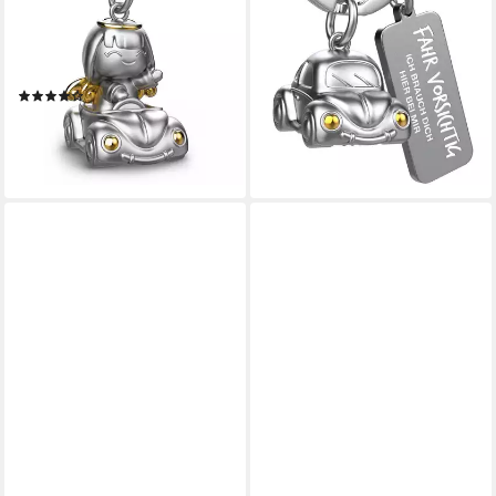
Schutzengel "Carla" im Auto -
Auto "Car" - Glücksbringer
Geschenk Fahranfänger
mit Gravur "Fahr vorsichtig"
14,90 €
Glücksbringer
lieferbar - in 4-5 Werktagen bei dir
(6)
12,90 €
lieferbar - in 4-5 Werktagen bei dir