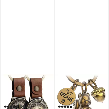
FABACH
FABACH
Schlüsselanhänger Leder
Schlüsselanhänger
Anhänger Northstar - Beste
Eichhörnchen Skippy - Follow
Freunde - Glücksbringer
Your Dreams - Glücksbringer
Geschenk
Mutmacher
(9)
(12)