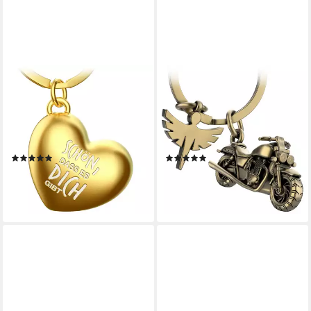
FABACH
FABACH
Schlüsselanhänger Herz mit
Schlüsselanhänger Chopper
Gravur - "Schön dass es dich
Motorrad mit Schutzengel -
gibt" - Freundschaft
Engel Glücksbringer
Geschenk
Motorradfahrer
(1)
(8)
12,90 €
12,90 €
lieferbar - in 4-5 Werktagen bei dir
lieferbar - in 4-5 Werktagen bei dir