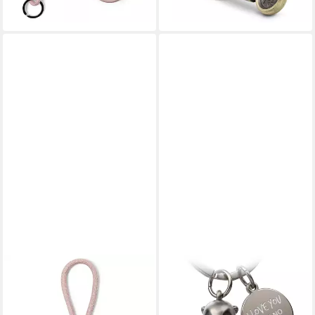
+22
PANTONE
FABACH
Schlüsselanhänger Design-
Schlüsselanhänger Otter
Schlüsselband, robust und
Schlüsselanhänger "Otty" mit