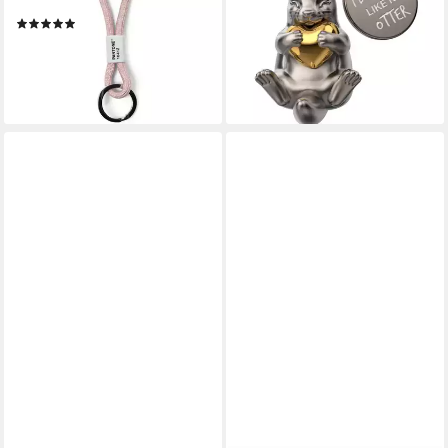
farbenfroh, Key Chain, kurz
Gravur "I love you like no
(5)
otter"
13,99 €
14,90 €
lieferbar - in 2-3 Werktagen bei dir
lieferbar - in 4-5 Werktagen bei dir
+16