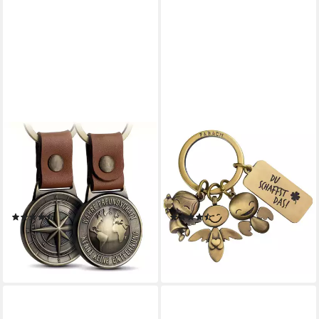
FABACH
FABACH
Schlüsselanhänger Leder
Schlüsselanhänger 3
Anhänger Northstar - Beste
Schutzengel mit Gravur - Du
Freunde - Glücksbringer
schaffst das - Glücksbringer
Geschenk
Geschenk
(9)
(4)
15,90 €
14,90 €
lieferbar - in 4-5 Werktagen bei dir
lieferbar - in 4-5 Werktagen bei dir