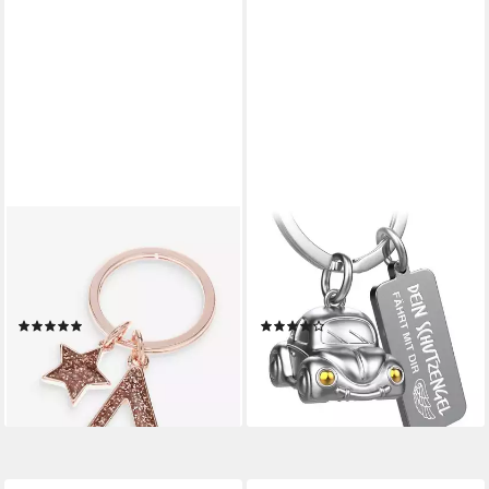
NEXT
FABACH
Schlüsselanhänger
Schlüsselanhänger Miniatur
Schlüsselanhänger mit
Auto "Car" mit Gravur "Deine
Glitzerinitialien (1-tlg)
Schutzengel fahren mit Dir"
(2)
(8)
10,00 €
14,90 €
lieferbar - in 2-3 Werktagen bei dir
lieferbar - in 4-5 Werktagen bei dir
+37