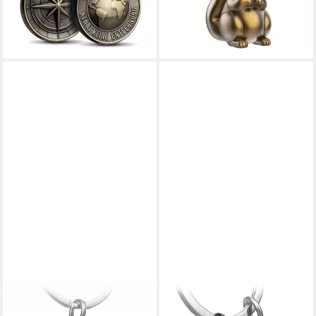
15,90 €
14,90 €
lieferbar - in 4-5 Werktagen bei dir
lieferbar - in 4-5 Werktagen bei dir
FABACH
FABACH
Schlüsselanhänger
Schlüsselanhänger Miniatur