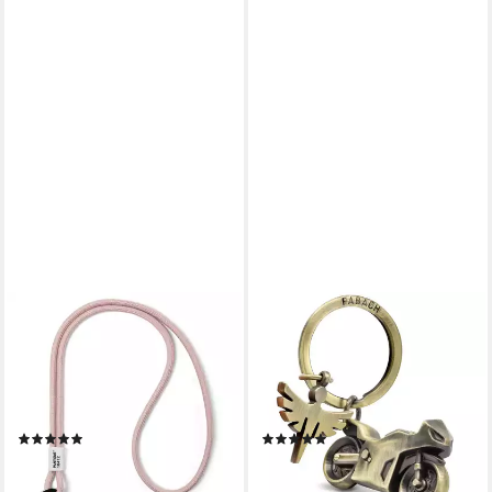
PANTONE
FABACH
Schlüsselanhänger Design-
Schlüsselanhänger Motorrad
Schlüsselband lang, zum
Schlüsselanhänger -
Umhängen, robust und
Schutzengel für
farbenfroh, Key Chain Long
Motorradfahrer
(20)
(6)
14,99 €
12,90 €
lieferbar - in 2-3 Werktagen bei dir
lieferbar - in 4-5 Werktagen bei dir