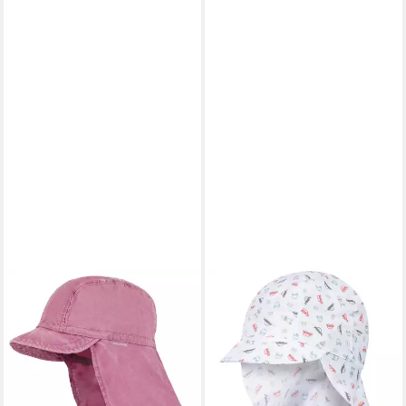
MAXIMO
SMARILLO
Schirmmütze GOTS MINI-
Schirmmütze Babymütze
Schildmütze Nackenschutz,
Junge mit Nackenschutz
UV (1-St)
Sommer Baby mit
22,99 €
Nackenschutz
lieferbar - in 4-5 Werktagen bei dir
22,90 €