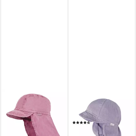
MAXIMO
MAXIMO
Schirmmütze GOTS MINI-
Schirmmütze Musselin,
Schildmütze, Nackenschutz,
Nackenschutz, Bindeband,
Bindeband, Waschoptik, UV
Unisex, UV-Schutz
(3)
(1-St)
ab 14,99 €
UVP
19,99 €
11,99 €
UVP
22,99 €