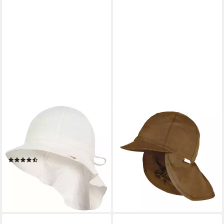
SMARILLA
MAXIMO
Schirmmütze Babymütze
Schirmmütze MINI BOY-
Mädchenmütze Sommerhut
Schildmütze Nackenschutz,
Musselin
UV (1-St) Popeline
(2)
11,99 €
UVP
15,99 €
22,90 €
-25%
lieferbar - in 4-5 Werktagen bei dir
lieferbar - in 4-5 Werktagen bei dir
+6