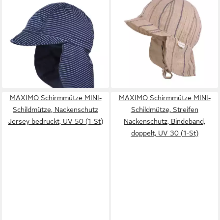
Schirmmütze GOTS MINI-
Schirmmütze GOTS MINI-
Schildmütze, Band
Schildmütze,Musselin
Nackenschutz, UV 50 (1-St)
Nackenschutz, Bindeband,
Baumwolljersey
Futter, UV (1-St) Musselin
22,99 €
19,99 €
lieferbar - in 4-5 Werktagen bei dir
lieferbar - in 4-5 Werktagen bei dir
MAXIMO Schirmmütze MINI-
MAXIMO Schirmmütze MINI-
Schildmütze, Nackenschutz
Schildmütze, Streifen
Jersey bedruckt, UV 50 (1-St)
Nackenschutz, Bindeband,
doppelt, UV 30 (1-St)