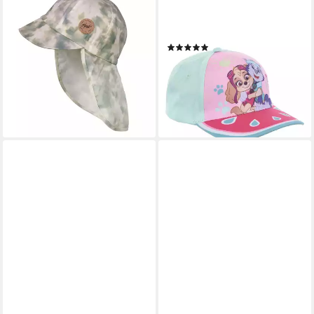
MAXIMO
PAW PATROL
Schirmmütze KIDS-
Baseball Cap Skye & Everest
Schildmütze, Batik
Kappe Mütze
(2)
Nackenschutz (1-St) Batik
ab 15,95 €
14,99 €
UVP
19,99 €
lieferbar - in 2-3 Werktagen bei dir
-25%
lieferbar - in 4-5 Werktagen bei dir