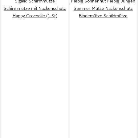
Sigikid Schirmmütze
Fiebig Sonnenhut Fiebig Jungen
Schirmmütze mit Nackenschutz
Sommer Mütze Nackenschutz
Happy Crocodile (1-St)
Bindemütze Schildmütze