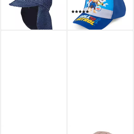
UV 50 (1-St) Baumwolljersey
Schirmmütze für Kinder
(1)
22,99 €
14,95 €
lieferbar - in 4-5 Werktagen bei dir
lieferbar - in 2-3 Werktagen bei dir
MAXIMO
MAXIMO