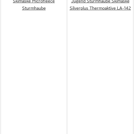
Skimaske Microfleece
Jugend Sturmhaube Skimaske
Sturmhaube
Silverplus Thermoaktive LA-142