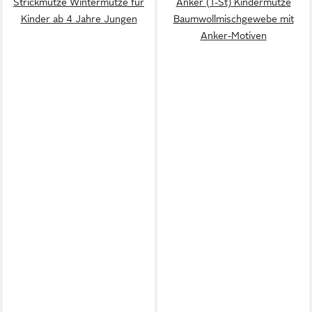
Strickmütze Wintermütze für
Anker (1-St) Kindermütze
Kinder ab 4 Jahre Jungen
Baumwollmischgewebe mit
Anker-Motiven