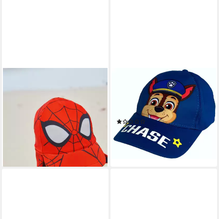
NEXT
PAW PATROL
Legionärsmütze Legionär-
Baseball Cap PAWPATROL
Schwimmkappe mit
Jungen Basecap Schirmmütze
Krokodilen (1-St)
blau + türkis
(1)
ab 18,00 €
15,95 €
lieferbar - in 2-3 Werktagen bei dir
lieferbar - in 2-3 Werktagen bei dir