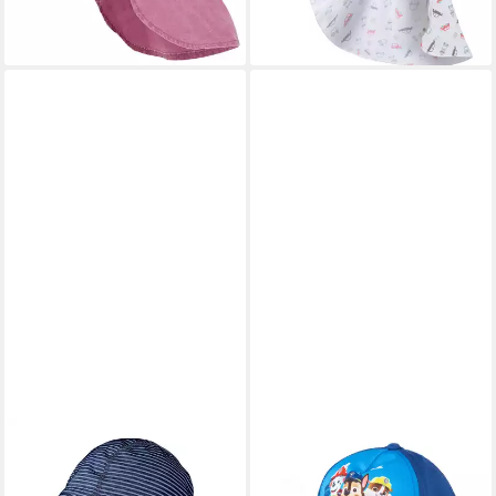
lieferbar - in 3-4 Werktagen bei dir
MAXIMO
PAW PATROL
Schirmmütze GOTS MINI-
Schirmmütze PAW PATROL
Schildmütze, Nackenschutz,
Baseball Cap, Kappe