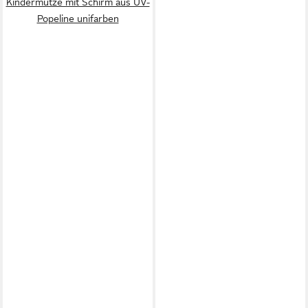
Kindermütze mit Schirm aus UV-
Popeline unifarben