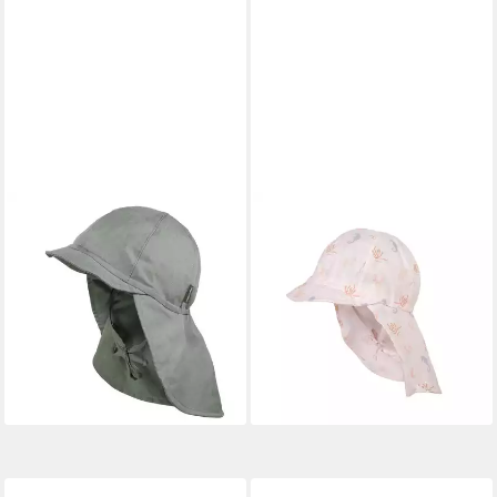
MAXIMO
MAXIMO
Schirmmütze GOTS MINI-
Schirmmütze MINI GIRL-
Nackenschutzmütze uni,
Schildmütze, Druck
Leinenoptik, Bindeband,
Nackenschutz, Bindeband, UV
Futter (1-St) Leinen
50 (1-St)
19,99 €
22,99 €
lieferbar - in 4-5 Werktagen bei dir
lieferbar - in 4-5 Werktagen bei dir