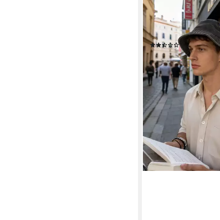
MIRROSI
Fischerhut Herren auc
Sommerhut im Cowboy
Baumwolle (in used L
(2)
16,95 €
UVP
26,95 €
-37%
lieferbar - in 2-3 Werktag