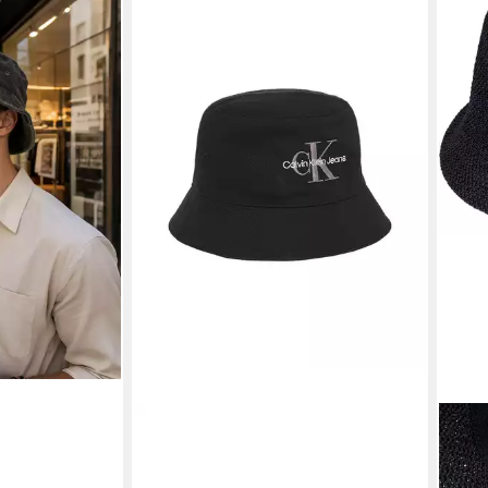
h als
-Stil 100%
ook)
en bei dir
CALVIN KLEIN JEANS
STY
Fischerhut MONOLOGO
Fisc
EMBROIDERY BUCKET HAT
Papi