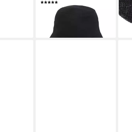
(2)
37,99 €
26,9
UVP
44,90 €
liefe
-15%
lieferbar - in 1-2 Werktagen bei dir