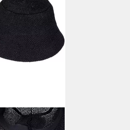
LEBREAKER
herhut Fischerhut aus
erstroh - Knautschhut (1-St)