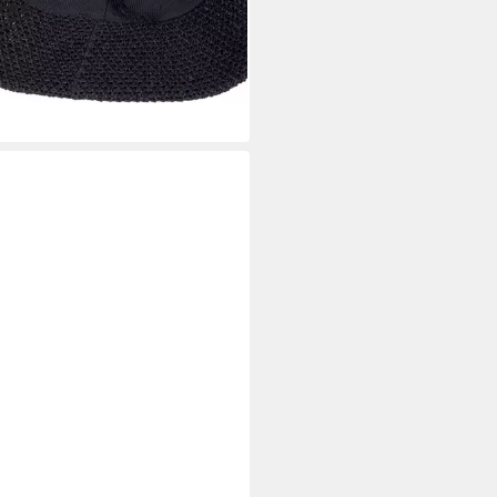
(17)
5 €
rbar - in 2-3 Werktagen bei dir
+12