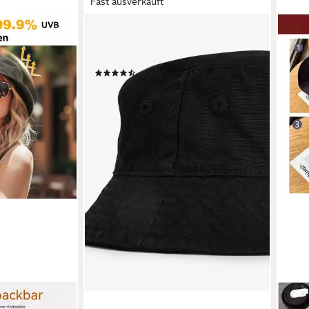
Fast ausverkauft
NEXT
Fischerhut Fischerhut aus Leinen (1-
St)
(10)
ab 11,00 €
lieferbar - in 2-3 Werktagen bei dir
BLU