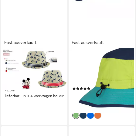
Fast ausverkauft
Fast ausverkauft
DISNEY MICKEY MOUSE
TROLLKIDS
Strohhut Mickey Mouse
Sonnenhut KIDS
Kinder Hut Sonnenschutz
TROLLFJORD HAT für Kinder
Jungen + Mädchen
und Jugendliche geeignet, aus
14,80 €
19,80 €
Polyamid
(5)
-25%
ab 21,99 €
UVP
24,95 €
lieferbar - in 3-4 Werktagen bei dir
-12%
lieferbar - in 1-2 Werktagen bei dir