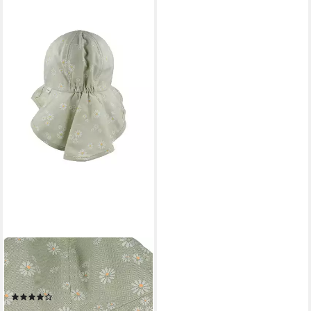
MAXIMO
Sonnenhut Sonnenschutz,
zum Binden
(3)
ab 16,99 €
UVP
19,99 €