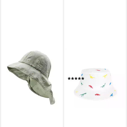
SMARILLA
Fischerhut Jungenmütze
Sommerhut Anglerhut
Sommermütze Kindermütze
(2)
16,90 €
lieferbar - in 4-5 Werktagen bei dir