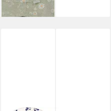
-15%
lieferbar - in 1-2 Werktagen bei dir