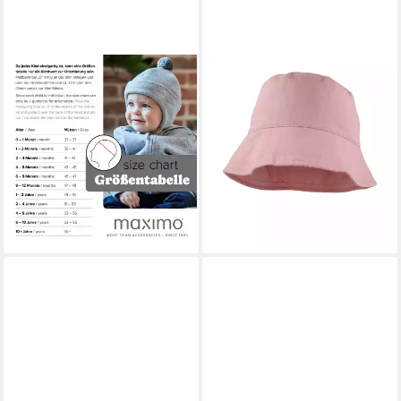
MAXIMO
MAXIMO
Sonnenhut (1-St)
Fischerhut Fischerhut,
verstellbarer Kinnriemen, mit
unifarben, Kleinkind
ab 16,99 €
Nackenschutz, mit Gummizug
UVP
19,99 €
ab 12,99 €
UVP
15,99 €
-15%
-19%
lieferbar - in 1-2 Werktagen bei dir
lieferbar - in 1-2 Werktagen bei dir