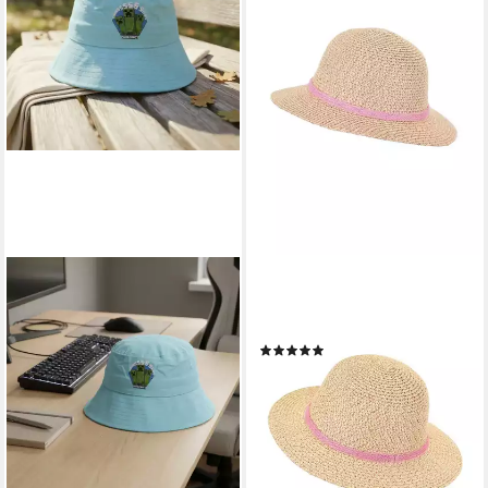
MINECRAFT
STERNTALER®
Fischerhut Minecraft Creeper
Sonnenhut UV-Schutz 30
Kinder Jungen Fischerhut Hut
Strohhut (1-St)
(4)
Gr. 52 bis 54, 100%
9,99 €
UVP
22,99 €
Baumwolle in Grün oder Blau
-57%
11,90 €
lieferbar - in 3-4 Werktagen bei dir
lieferbar - in 4-5 Werktagen bei dir