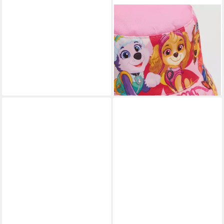
PAW PATROL
Fischerhut Paw Patrol Skye
Everst Liberty Kinder
Fischermütze Fischerhut Gr.
53
11,95 €
lieferbar - in 4-5 Werktagen bei dir