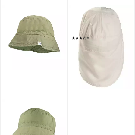
VAUDE
Outdoorhut Kids Sahara Cap
IV (Ein Stück) leichter
Kinderhut mit UV-Schutz
(2)
ab 20,99 €
UVP
25,00 €
-16%
lieferbar - in 1-2 Werktagen bei dir
MAXIMO
Fischerhut
ab 16,99 €
UVP
22,99 €
-26%