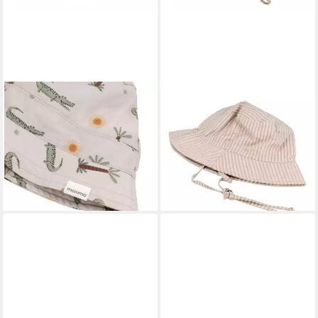
MAXIMO
MAXIMO
Fischerhut (1-St) grau,
Schlapphut
ab 14,99 €
Krokodil-Motiv, Bindeband,
UVP
19,99 €
Fischerhut, Jungen
-25%
lieferbar - in 1-2 Werktagen bei dir
14,99 €
UVP
19,99 €
-25%
lieferbar - in 1-2 Werktagen bei dir