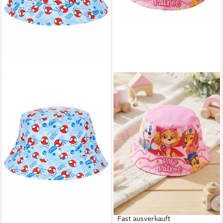
SPIDERMAN
Fischerhut Spidey - Marvel
Sommerhut Größe 52 - 54
cm
10,95 €
UVP
21,95 €
-50%
lieferbar - in 3-4 Werktagen bei dir
Fast ausverkauft