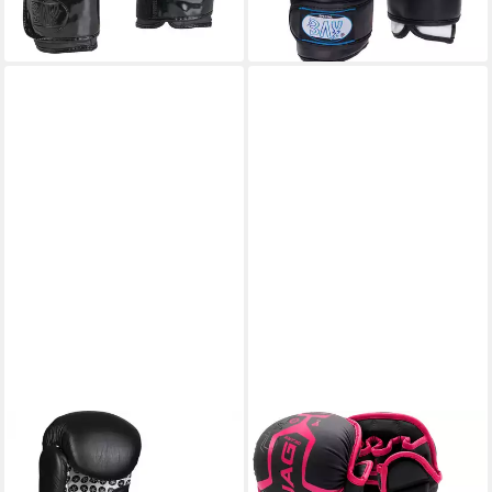
(36,99 €/ 1 Paar)
Hochwertig Robust 8-10-12-
lieferbar - in 2-3 Werktagen bei dir
(27,99 €/ 1 Paar)
14-16 Unzen
lieferbar - in 2-3 Werktagen bei dir
TOP TEN
JAG GEARS
Boxhandschuhe Fight
Boxhandschuhe MMA-
Wettkampf Box-Handschuhe
Sparringhandschuhe