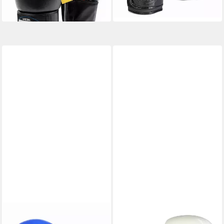
lieferbar - in 2-3 Werktagen bei dir
BAY-SPORTS
BAY-SPORTS
Boxhandschuhe Future stabil
Boxhandschuhe Let´s Fight