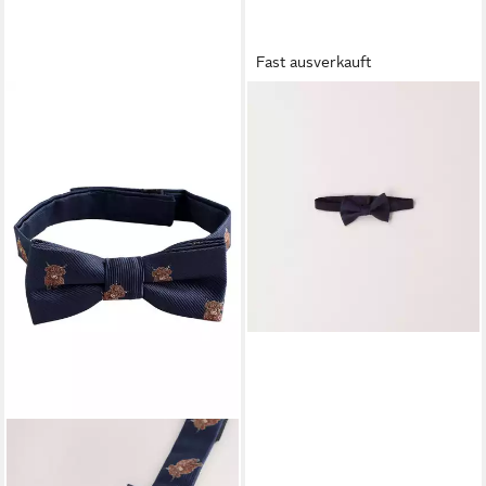
Fast ausverkauft
IDO
Kinderfliege BABY BOY
ACCESSORIES
15,90 €
lieferbar - in 6-8 Werktagen bei dir