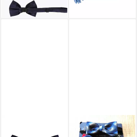
lieferbar - in 2-3 Werktagen bei dir
lieferbar - in 2-3 Werktagen bei dir
Herren und Kinder 1-12 Jahre
+9
alt, Familien Outfit
G.O.L.
Fliege Kariert
11,95 €