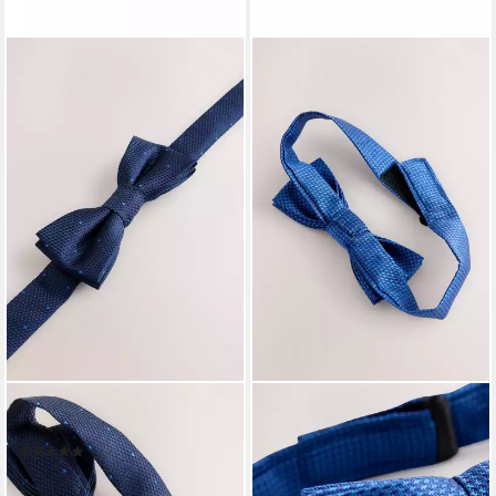
NEXT
NEXT
Fliege Fliege (1-St)
Fliege Fliege (1-St)
(2)
11,00 €
11,00 €
lieferbar - in 2-3 Werktagen bei dir
lieferbar - in 2-3 Werktagen bei dir