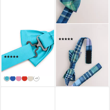
LADEHEID
NEXT
Kinderfliege Jungen Fliege -
Fliege Fliege (1-St)
(2)
Vorgebunden Einstellbares
11,00 €
Band Matte BKM (10cm x
lieferbar - in 2-3 Werktagen bei dir
5cm)
+3
(1)
6,49 €
UVP
9,99 €
-35%
lieferbar - in 3-4 Werktagen bei dir
+8