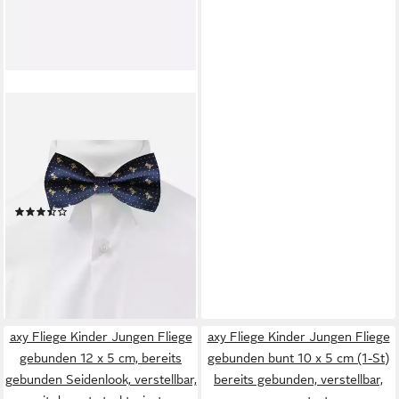
AXY
Fliege Vater-Sohn Fliege Set
(2er Set, 2-St., Fliegen Set: 1x
Herrenfliege und 1x
Kinderfliege) Partnerlook für
(2)
Herren und Kinder 1-12 Jahre
16,99 €
UVP
19,95 €
alt, Familien Outfit
-15%
lieferbar - in 2-3 Werktagen bei dir
+3
axy Fliege Kinder Jungen Fliege
axy Fliege Kinder Jungen Fliege
gebunden 12 x 5 cm, bereits
gebunden bunt 10 x 5 cm (1-St)
gebunden Seidenlook, verstellbar,
bereits gebunden, verstellbar,