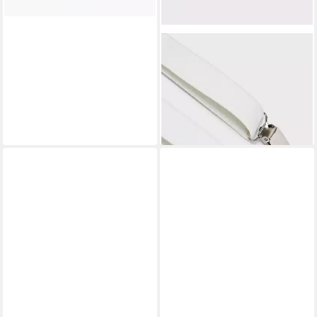
MAYORAL
Kinderfliege Set Fliege &
Hosenträger
ab 15,99 €
UVP
19,99 €
-20%
lieferbar - in 5-6 Werktagen bei dir