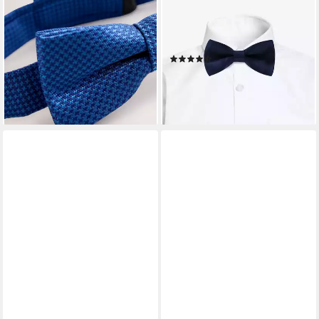
11,00 €
Fliege gebunden 10 x 5 cm
lieferbar - in 2-3 Werktagen bei dir
bereits gebunden, verstellbar,
glänzend, Seidenlook
(9)
11,99 €
lieferbar - in 2-3 Werktagen bei dir
+16