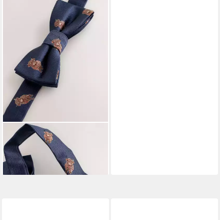
NEXT
Fliege Fliege (1-St)
13,00 €
lieferbar - in 2-3 Werktagen bei dir