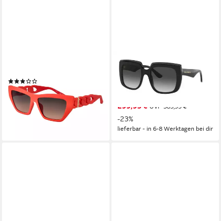
GUESS
DOLCE & GABBANA
Sonnenbrille GU00111 5673B
Sonnenbrille DOLCE &
(1)
GABBANA Sonnenbrille
ab 56,25 €
UVP
140,00 €
Sunglasses DG 4414 501 8G
-60%
299,95 €
UVP
389,95 €
lieferbar - in 2-3 Werktagen bei dir
-23%
lieferbar - in 6-8 Werktagen bei dir