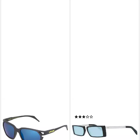
VR46
EMILIO PUCCI
Sonnenbrille Valentino Rossi
Sonnenbrille EP0126 5301N
(1)
Sonnenbrille "Young"
ab 81,25 €
UVP
170,00 €
47,95 €
-52%
lieferbar - in 2-3 Werktagen bei dir
lieferbar - in 2-3 Werktagen bei dir