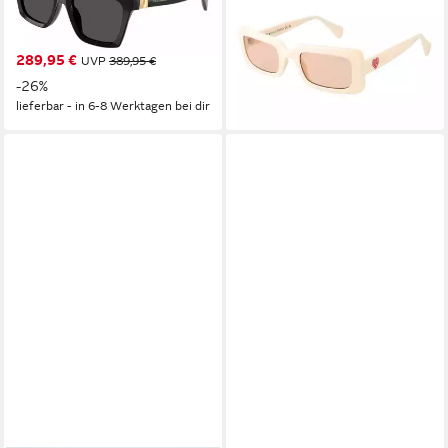
ab 56,25 €
GABBANA Sonnenbrille
UVP
100,00 €
Sunglasses DG 4498 501/87
-44%
lieferbar - in 2-3 Werktagen bei dir
289,95 €
UVP
389,95 €
-26%
lieferbar - in 6-8 Werktagen bei dir