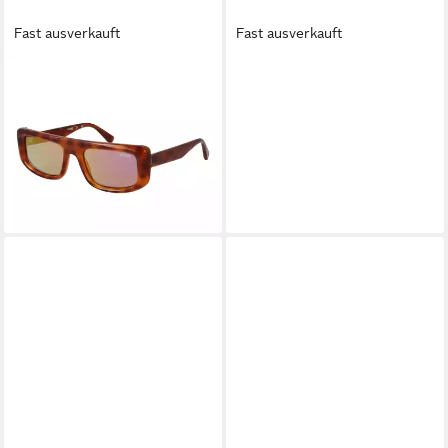
Fast ausverkauft
Fast ausverkauft
GUESS
PRADA
Sonnenbrille GU00138
Sonnenbrille Prada Linea
5353C
Rossa PS B50S Sonnenbrille
63,95 €
UVP
105,00 €
Schwarz Braun Randlos
219,00 €
-39%
UVP
350,00 €
lieferbar - in 2-3 Werktagen bei dir
-37%
lieferbar - in 4-5 Werktagen bei dir