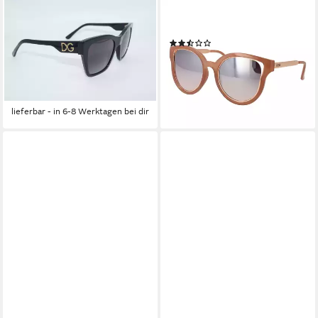
DOLCE & GABBANA
GUESS
Sonnenbrille DOLCE &
Sonnenbrille GF0323 5472U
(2)
GABBANA Sonnenbrille
ab 56,25 €
UVP
95,00 €
Sunglasses DG 4384 501 8G
-41%
299,95 €
UVP
349,95 €
lieferbar - in 2-3 Werktagen bei dir
-14%
lieferbar - in 6-8 Werktagen bei dir