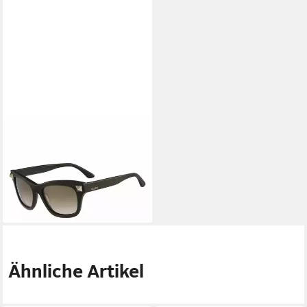
VALENTINO
Sonnenbrille Sonnenbrille
V656S 308 -53 -18 -140
Schwarz Für Frauen
195,89 €
lieferbar - in 2-3 Werktagen bei dir
Ähnliche Artikel