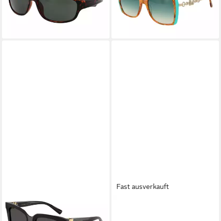
ab 77,25 €
-37%
UVP
215,00 €
lieferbar - in 2-3 Werktagen bei dir
-64%
leider ausverkauft
Fast ausverkauft
DOLCE & GABBANA
GUESS
Sonnenbrille DOLCE &
Sonnenbrille GU8262 5425E