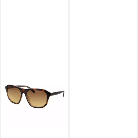
GUESS
Sonnenbrille GU00057
6052F
ab 56,25 €
UVP
91,00 €
-38%
lieferbar - in 2-3 Werktagen bei dir