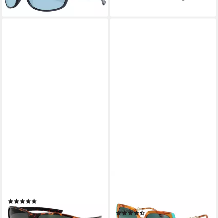
lieferbar - in 2-3 Werktagen bei dir
GUESS
GUESS BY MARCIANO
Sonnenbrille GF0210 6252N
Sonnenbrille GM00005
(1)
5756P
ab 56,25 €
UVP
89,00 €
(2)