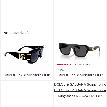
Fast ausverkauft
DOLCE & GABBANA
DOLCE & GABBANA
Sonnenbrille DOLCE &
Sonnenbrille DOLCE &
GABBANA Sonnenbrille
GABBANA Sonnenbrille
Sunglasses DG 4501 501 8G
Sunglasses DG 6206 501 87
269,95 €
329,95 €
UVP
329,95 €
UVP
369,95 €
-18%
-11%
lieferbar - in 6-8 Werktagen bei dir
lieferbar - in 6-8 Werktagen bei dir
DOLCE & GABBANA Sonnenbrille
DOLCE & GABBANA Sonnenbrille
Sunglasses DG 6204 501 87