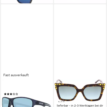
Fast ausverkauft
GUESS
FENDI
Sonnenbrille GF0210 6292V
Sonnenbrille FF0260
(2)
249,00 €
UVP
350,00 €
69,00 €
UVP
89,00 €
-29%
-22%
lieferbar - in 2-3 Werktagen bei dir