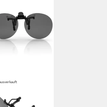
ausverkauft
IT EYEWEAR
sonnenbrille Brillen Aufsatz
isiert Clip On
 €
UVP
14,95 €