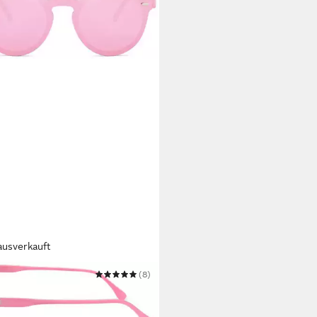
ausverkauft
EBREAKER
(8)
nbrille Monoglas Sonnenbrille
d Brille UV400