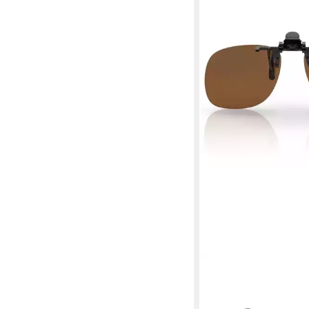
BEZLIT EYEWEAR
Retrosonnenbrille Pola
Brillen Aufsatz Clip O
8,95 €
UVP
14,95 €