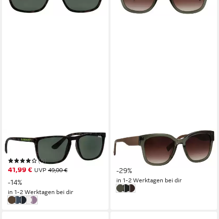
SUPERDRY
BRENDEL EYEWEAR
Sonnenbrille Modell 996059
Sonnenbrille Modell 906203
70,69 €
UVP
99,00 €
(5)
41,99 €
UVP
49,00 €
-29%
in 1-2 Werktagen bei dir
-14%
wohltuendes oliv transparent
raffiniertes schwarz
quirliges mahagoni
in 1-2 Werktagen bei dir
havanna
blau
schwarz/blau
transparent
schwarz/lila