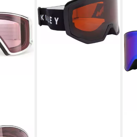
Skibrille Ski-Brille Bold VidoSpec2
BLACK
ab 19,99 €
UVP
29,99 €
-33%
in 6-7 Werktagen bei dir
SOS
Skibr
134,
in 2-3