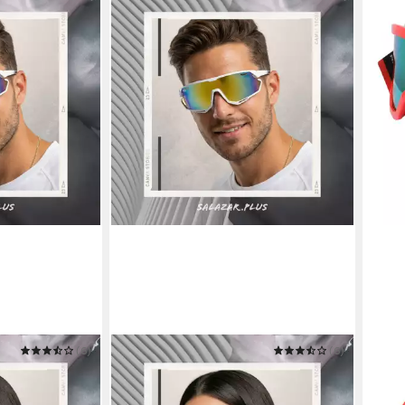
(6)
SALAZAR.PLUS
(6)
RENN
lle schnelle
Fahrradbrille Sportbrille schnelle
Skibr
28,9
Skibrille
Sonnenbrille Radbrille Skibrille