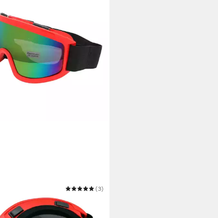
EC
(3)
ille
5 €