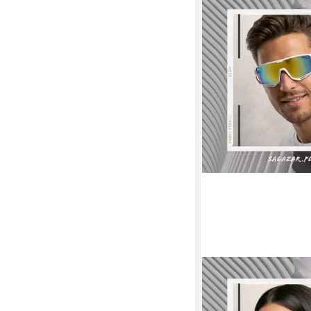
SALAZAR.PLUS
Fahrradbrille Sportbri
Sonnenbrille Radbrille 