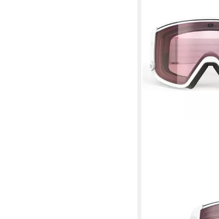
RUDY PROJECT
Skibrille Spincut
137,25 €
UVP
169,95 €