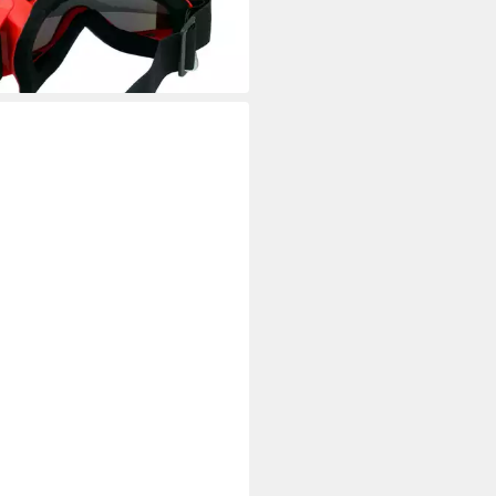
 Werktagen bei dir
er