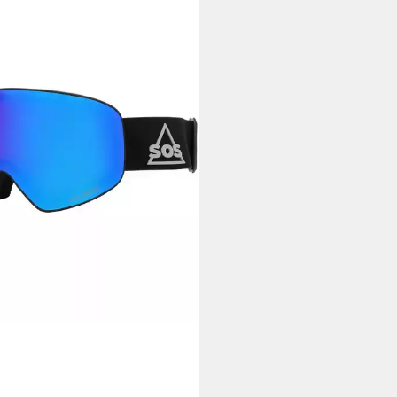
ille WildChild
95 €
 Werktagen bei dir