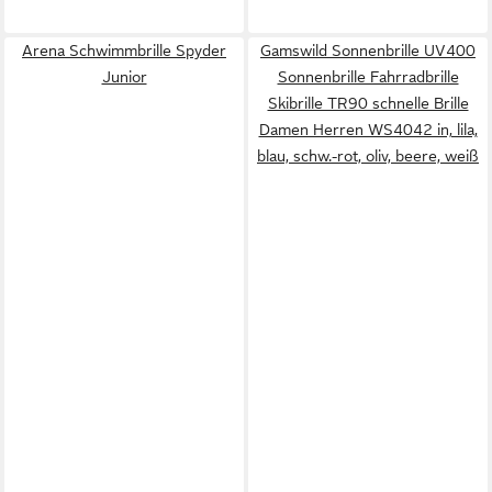
Arena Schwimmbrille Spyder
Gamswild Sonnenbrille UV400
Junior
Sonnenbrille Fahrradbrille
Skibrille TR90 schnelle Brille
Damen Herren WS4042 in, lila,
blau, schw.-rot, oliv, beere, weiß