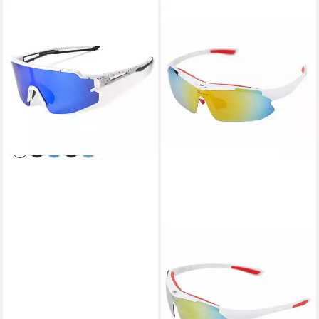
ROCKBROS
Fahrradbrille Rockbros
Polarisierte Fahrradbrille mit
UV-Schutz und
Korrektureinsatz
34,95 €
UVP
39,95 €
-13%
lieferbar - in 4-5 Werktagen bei dir