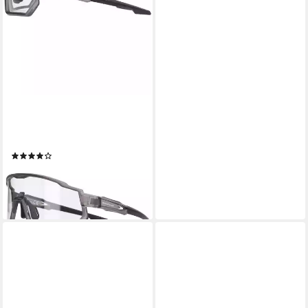
ENDURANCE
Sportbrille Mathieu, in
robustem Design
(1)
54,95 €
lieferbar - in 2-3 Werktagen bei dir