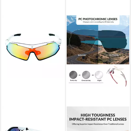
YEAZ
ROCKBROS
Sportbrille SUNRAY Sport-
Fahrradbrille Photochrome
Sonnenbrille
Fahrradbrille für Damen