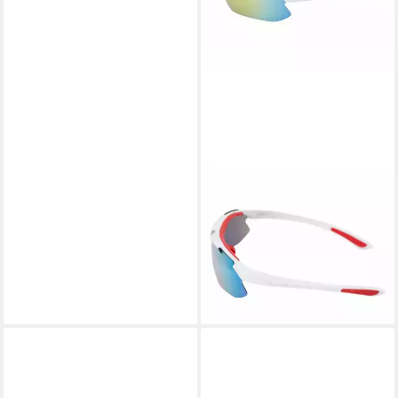
SPORT-KNIGHT®
Sportbrille Sportbrille mit
UV400 Schutz, Fahrradbrille,
Polarisierte Gläser
27,99 €
lieferbar - in 2-3 Werktagen bei dir