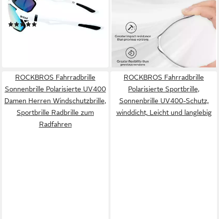
weiß/schwarz/rot, Sport-
Herren, UV400 Schutz für
Sonnenbrille
Outdoor
(1)
44,49 €
weiß/schwarz/rot
UVP
55,99 €
89,95 €
UVP
149,00 €
-21%
-40%
lieferbar - in 4-5 Werktagen bei dir
lieferbar - in 3-4 Werktagen bei dir
ROCKBROS Fahrradbrille
ROCKBROS Fahrradbrille
Sonnenbrille Polarisierte UV400
Polarisierte Sportbrille,
Damen Herren Windschutzbrille,
Sonnenbrille UV400-Schutz,
Sportbrille Radbrille zum
winddicht, Leicht und langlebig
Radfahren