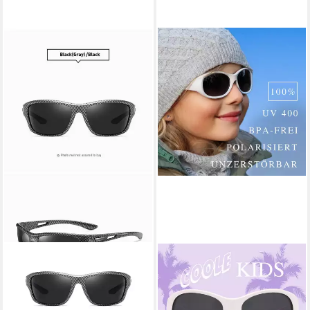
PACIEA
ACTIVESOL
Fahrradbrille Sportbrille
Sonnenbrille Kinder
Polarisiert Ultraleicht Damen
Kids@School, 5-10 Jahre UV-
Herren UV Schutz
Schutz, polarisiert