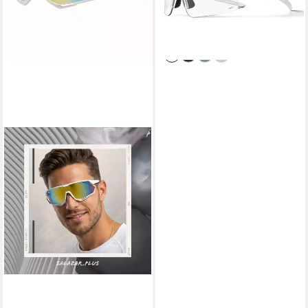
39,95 €
UVP
44,95 €
-11%
lieferbar - in 4-5 Werktagen bei dir