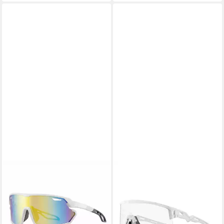
ROCKBROS
Fahrradbrille Rockbros
Photochrome Fahrradbrille
mit UV-Schutz und
Korrektureinsatz