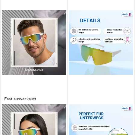
Fast ausverkauft
SALAZAR.PLUS
ELASTO
Fahrradbrille Sportbrille
Sonnenbrille Schnelle Brille
schnelle Sonnenbrille
mit verspiegelten Gläsern inkl.
Radbrille Skibrille verspiegelt,
Mikrofaser Pouch