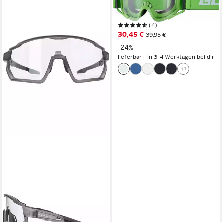
Fahrradbrille B-ST Motocross
Brille
(4)
30,45 €
39,95 €
-24%
lieferbar - in 3-4 Werktagen bei dir
+1