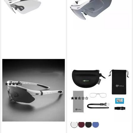
ROCKBROS
ROCKBROS
Fahrradbrille Rockbros 10002
Fahrradbrille photochrome,
Fahrradbrille polarisiert
(Brillenset, Einzelartikel mit
(6)
Zubehör), UV400, 30 g leicht,
21,95 €
UVP
34,95 €
inkl. Etui & Band
-37%
(2)
lieferbar - in 4-5 Werktagen bei dir
34,95 €
UVP
39,95 €
-13%
lieferbar - in 4-5 Werktagen bei dir