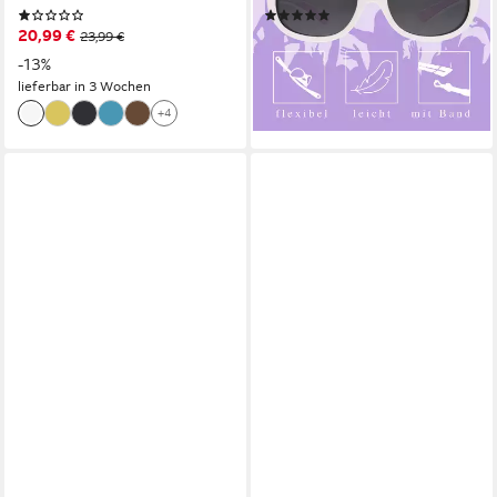
(1)
(1)
20,99 €
31,95 €
23,99 €
UVP
37,95 €
-13%
-16%
lieferbar in 3 Wochen
lieferbar - in 4-5 Werktagen bei dir
+4
+1