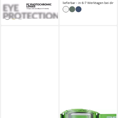
lieferbar - in 6-7 Werktagen bei dir
Nasenpads, leicht
-20%
lieferbar - in 4-5 Werktagen bei dir
BOGOTTO