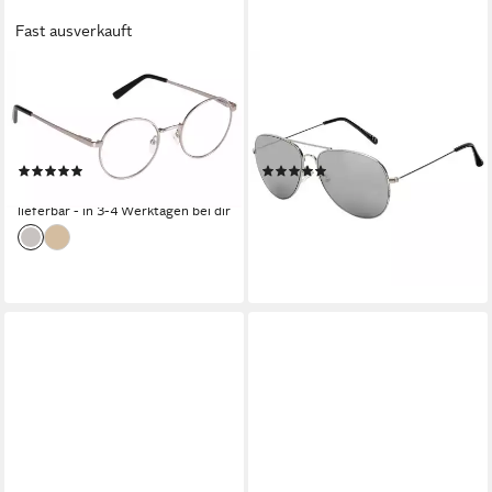
Fast ausverkauft
EDISON & KING
BEZLIT EYEWEAR
Lesebrille Delight, entspiegelt
Pilotenbrille Damen Herren
- runde Brille im Retro-Stil -
Piloten Sonnenbrille (1-St) mit
Metallfassung
bunten Linsen
(2)
(1)
39,99 €
10,95 €
UVP
16,95 €
lieferbar - in 3-4 Werktagen bei dir
-35%
lieferbar - in 2-3 Werktagen bei dir