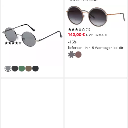
BEZLIT EYEWEAR
TITANFLEX
Retrosonnenbrille Rund Form
Sonnenbrille TITANFLEX
Designer Herren Sonnenbrille
Sonnenbrille
(1)
(1-St) mit Grau, Schwarz und
142,00 €
UVP
169,00 €
Braunen Linsen
-16%
(3)
lieferbar - in 4-5 Werktagen bei dir
10,95 €
UVP
16,95 €
-35%
lieferbar - in 2-3 Werktagen bei dir