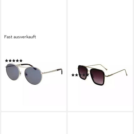
Fast ausverkauft
WEB
SALAZAR.PLUS
Sonnenbrille WE0242 5316C
Sonnenbrille Pilotenbrille
(2)
Rechteckig 2 Farben Herren
ab 33,95 €
UVP
165,00 €
Brille
-79%
(5)
lieferbar - in 2-3 Werktagen bei dir
69,99 €
UVP
99,99 €
-30%
lieferbar - in 3-4 Werktagen bei dir