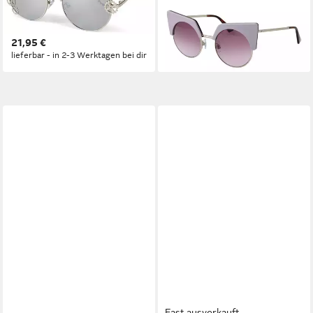
ab 32,25 €
Sonnenbrille mit Zahnrad
UVP
150,00 €
Applikation (1-St) Gradient
-79%
lieferbar - in 2-3 Werktagen bei dir
21,95 €
lieferbar - in 2-3 Werktagen bei dir
Fast ausverkauft