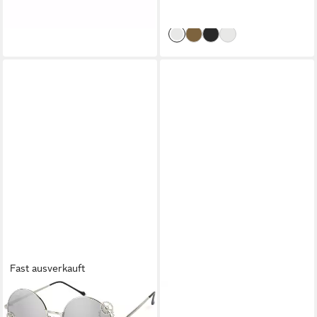
-30%
lieferbar - in 3-4 Werktagen bei dir
+2
Fast ausverkauft
STYLEBREAKER
WEB
Sonnenbrille Runde
Sonnenbrille WE0229 4978Z