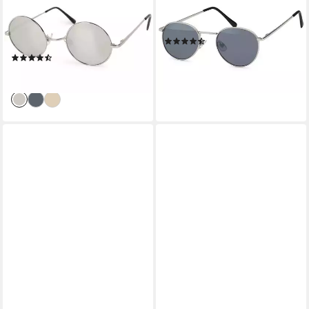
Sonnenbrille Retro
Sonnenbrille Sonnenbrille
Sonnenbrille Klein Rund mit
Pantobrille rund (1-St)
(9)
Federscharnier (1-St)
21,95 €
(25)
lieferbar - in 2-3 Werktagen bei dir
22,95 €
lieferbar - in 2-3 Werktagen bei dir