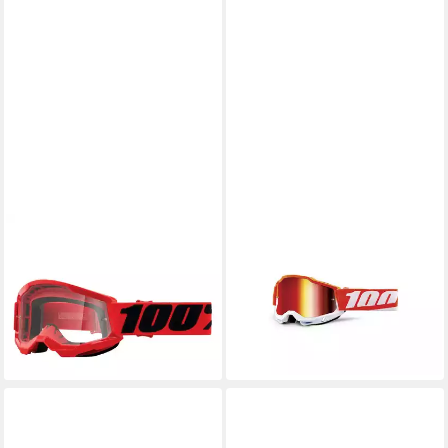
100%
100%
Fahrradbrille
Fahrradbrille, MTB-Brille
34,82 €
UVP
39,99 €
Goggle Accuri 2, Mirror Lens
ab 69,06 €
-13%
lieferbar - in 7-9 Werktagen bei dir
lieferbar - in 4-5 Werktagen bei dir
+7