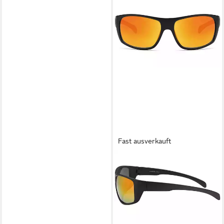
Fast ausverkauft
BEZLIT EYEWEAR
Sonnenbrille Sportliche
Sonnenbrille (1-St) mit
schwarzen Linsen
11,95 €
UVP
17,95 €
-33%