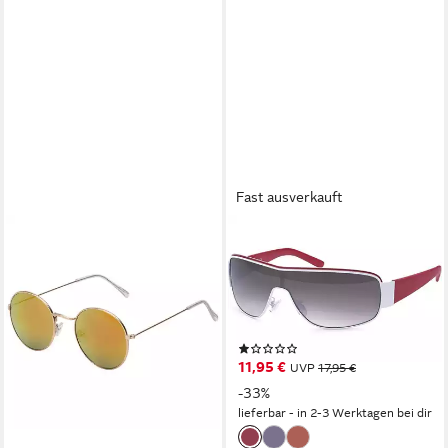
Fast ausverkauft
BEZLIT EYEWEAR
Monoscheibensonnenbrille
Herren Sonnenbrille
Monoscheiben (1-St) mit
schwarzen Linsen
(1)
11,95 €
UVP
17,95 €
-33%
lieferbar - in 2-3 Werktagen bei dir