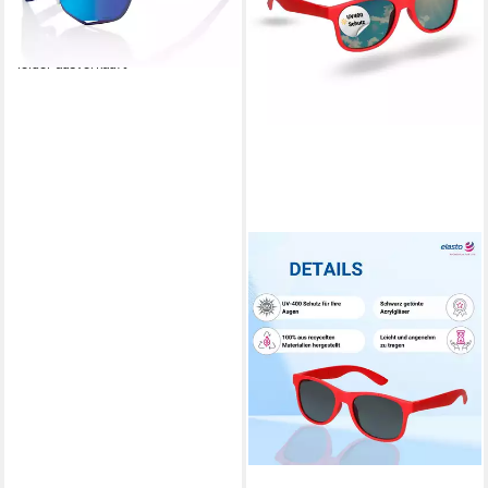
ab 122,35 €
UVP
159,00 €
-23%
leider ausverkauft