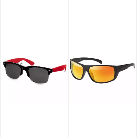
CASPAR
Sonnenbrille SG014 Unisex
Retro Design Sonnenbrille
(1)
14,90 €
lieferbar - in 2-3 Werktagen bei dir
+14