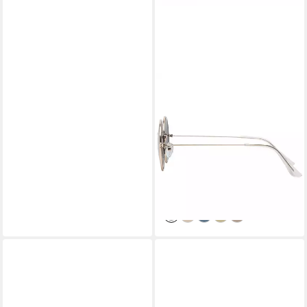
BEZLIT EYEWEAR
Retrosonnenbrille Rund Form
Verspiegelt Damen Herren
Sonnenbrille (1-St) mit bunten
Linsen
10,95 €
UVP
16,95 €
-35%
lieferbar - in 2-3 Werktagen bei dir