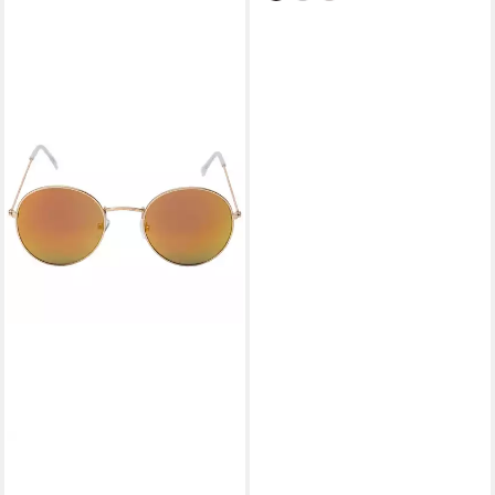
BEZLIT EYEWEAR
Retrosonnenbrille Rund Form