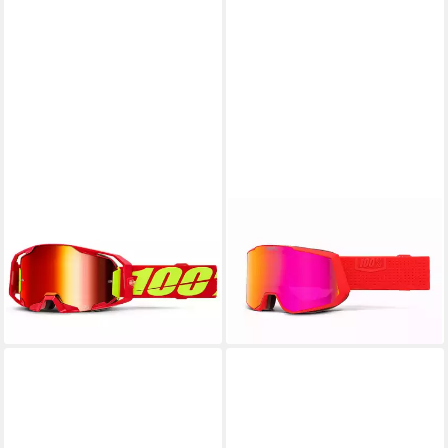
100%
100%
Fahrradbrille, MX-Brille
Skibrille, Snow Goggle
Goggle ARmatic - Mirror Lens
SNOWCRAFT XL HiPER
119,95 €
209,00 €
lieferbar - in 6-8 Werktagen bei dir
lieferbar - in 9-11 Werktagen bei
dir