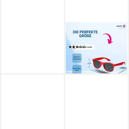
ELASTO
Sonnenbrille UMI Brille
UV400 Schutz rot
(3)
5,99 €
lieferbar - in 2-3 Werktagen bei dir