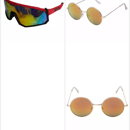
SPORT MOTORRAD BIKER
RAD BRILLE PL5029
19,99 €
lieferbar - in 4-5 Werktagen bei dir
+1