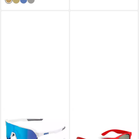
100%
Sportbrille 100% S2 - HiPER
Mirror Lens unis Matte White
- leichte Performance-Spo