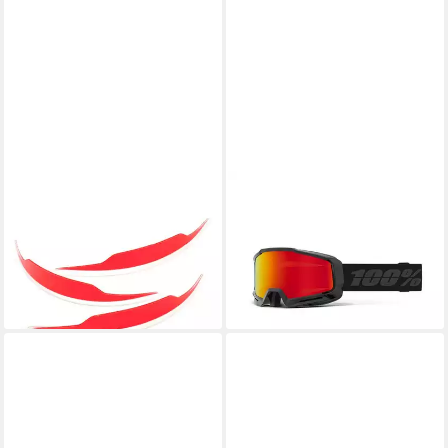
100%
100%
Fahrradbrille
Skibrille Okan HiPER Red
ab 14,95 €
Mirror Lens schwarz - 1 Brille
lieferbar - in 3-4 Werktagen bei dir
57,50 €
UVP
115,00 €
-50%
lieferbar - in 3-4 Werktagen bei dir