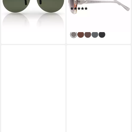
8,95 €
UVP
14,95 €
violetten Linsen
(3)
-40%
10,95 €
UVP
16,95 €
lieferbar - in 2-3 Werktagen bei dir
-35%
lieferbar - in 2-3 Werktagen bei dir