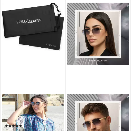
STYLEBREAKER
SALAZAR.PLUS
Sonnenbrille Panto
Sonnenbrille Randlos
Sonnenbrille Holzoptik Runde
Rechteckig Unisex 4 Farben
Retro Brille UV400 (1-St)
Rahmenlos Damen Herren
(4)
Brille Randlose rechteckige