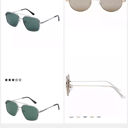
JACK & JONES
BEZLIT EYEWEAR
Sonnenbrille JACRYDER
Retrosonnenbrille Rund Form
SUNGLASSES NOOS
Verspiegelt Damen Herren
(5)
Sonnenbrille (1-St) mit bunten
10,46 €
UVP
19,99 €
Linsen
-48%
10,95 €
UVP
16,95 €
lieferbar - in 1-2 Werktagen bei dir
-35%
+4
lieferbar - in 2-3 Werktagen bei dir