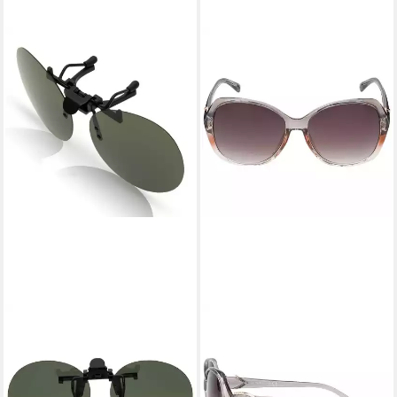
BEZLIT EYEWEAR
BEZLIT EYEWEAR
Retrosonnenbrille Brillen
Pilotenbrille Rundglas
Aufsatz Polarisiert Clip On (1-
Designer Damen Sonnenbrille
St) mit polarisierten Linsen
(1-St) mit schwarz, braun und