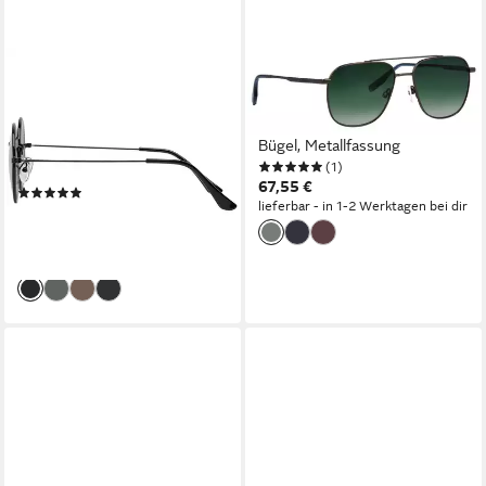
BEZLIT EYEWEAR
TOM TAILOR
Retrosonnenbrille Rund Form
Sonnenbrille Modell 675004
Designer Herren Sonnenbrille
Form Pilot, Logoschriftzug auf
(1-St) mit Grau, Braun,
Bügel, Metallfassung
(1)
Grünen Linsen
67,55 €
(1)
lieferbar - in 1-2 Werktagen bei dir
10,95 €
UVP
16,95 €
-35%
lieferbar - in 2-3 Werktagen bei dir