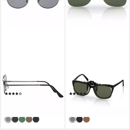
BEZLIT EYEWEAR
BEZLIT EYEWEAR
Retrosonnenbrille Rund Form
Retrosonnenbrille
Designer Herren Sonnenbrille
Polarisierter Brillen Aufsatz
(1-St) mit Grau, Schwarz und
Clip On (1-St) mit
Braunen Linsen
polarisierten Linsen
(3)
(3)
10,95 €
8,95 €
UVP
16,95 €
UVP
14,95 €
-35%
-40%
lieferbar - in 2-3 Werktagen bei dir
lieferbar - in 2-3 Werktagen bei dir