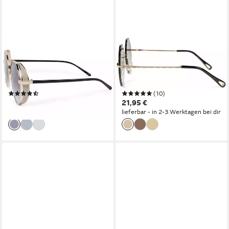
STYLEBREAKER
STYLEBREAKER
Sonnenbrille Runde
Sonnenbrille Rahmenlose
Sonnenbrille mit Glitzer Side
Runde Sonnenbrille mit
Shield (1-St) Gradient
Diamant Schliff (1-St)
(7)
(10)
21,95 €
21,95 €
lieferbar - in 2-3 Werktagen bei dir
lieferbar - in 2-3 Werktagen bei dir