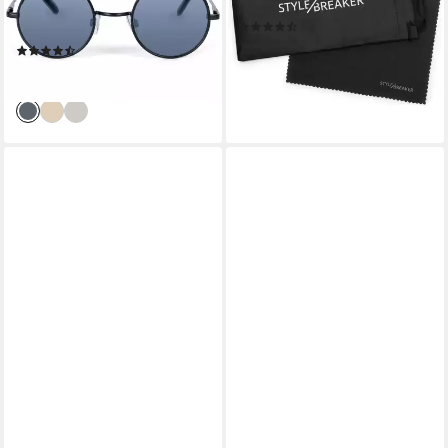
Sonnenbrille Klein Rund mit
Pantobrille rund (1-St)
(9)
Federscharnier (1-St)
21,95 €
(25)
lieferbar - in 2-3 Werktagen bei dir
22,95 €
lieferbar - in 2-3 Werktagen bei dir