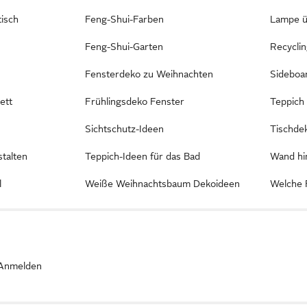
isch
Feng-Shui-Farben
Lampe ü
Feng-Shui-Garten
Recycli
Fensterdeko zu Weihnachten
Sideboa
ett
Frühlingsdeko Fenster
Teppich
Sichtschutz-Ideen
Tischde
stalten
Teppich-Ideen für das Bad
Wand hi
l
Weiße Weihnachtsbaum Dekoideen
Welche 
Anmelden