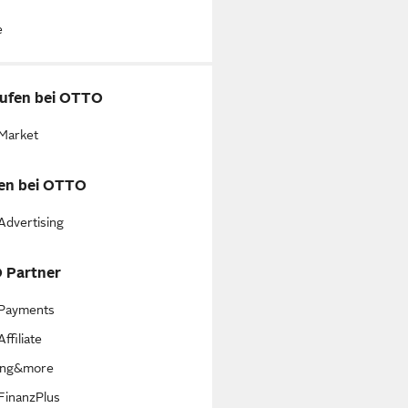
e
ufen bei OTTO
Market
en bei OTTO
dvertising
 Partner
Payments
ffiliate
ing&more
inanzPlus