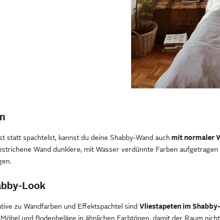
en
st statt spachtelst, kannst du deine Shabby-Wand auch
mit normaler W
estrichene Wand dunklere, mit Wasser verdünnte Farben aufgetragen 
gen.
abby-Look
ative zu Wandfarben und Effektspachtel sind
Vliestapeten im Shabb
 Möbel und Bodenbeläge in ähnlichen Farbtönen, damit der Raum nicht 