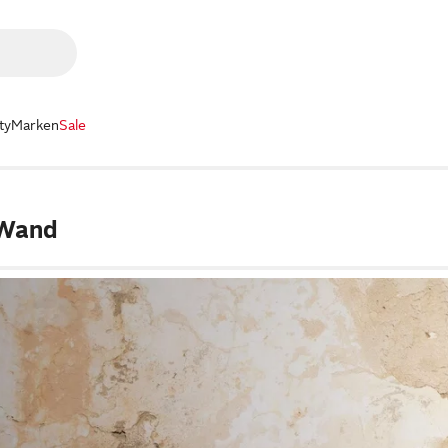
ty
Marken
Sale
 Wand