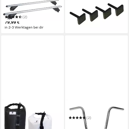
VDP
VDP
Dachträger
Dachträger
5,59 €
(2)
in 2-3 Werktagen bei dir
79,99 €
in 2-3 Werktagen bei dir
RED LOON
VDP
Rucksack
Fahrradlenker
6,95 €
(2)
in 2-3 Werktagen bei dir
19,95 €
in 2-3 Werktagen bei dir