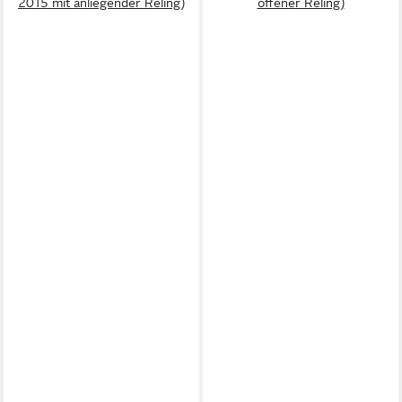
2015 mit anliegender Reling)
offener Reling)