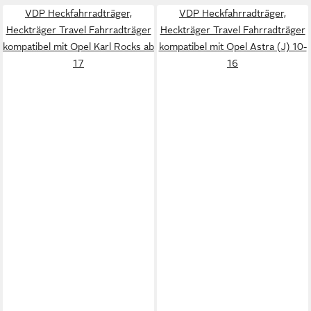
VDP Heckfahrradträger,
VDP Heckfahrradträger,
Heckträger Travel Fahrradträger
Heckträger Travel Fahrradträger
kompatibel mit Opel Karl Rocks ab
kompatibel mit Opel Astra (J) 10-
17
16