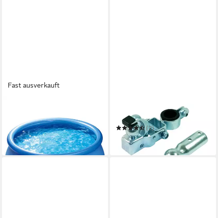
Fast ausverkauft
SUMMER WAVES
VDP
Quick-Up Pool
Kupplungsfahrradträger
89,50 €
(2)
in 2-3 Werktagen bei dir
17,50 €
in 2-3 Werktagen bei dir