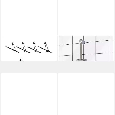
VDP
TENRIT
Dachträger
Duscharmatur
176,95 €
13,95 €
in 2-3 Werktagen bei dir
in 2-3 Werktagen bei dir