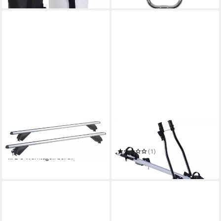
VDP
VDP
Dachträger
Dachfahrradträger
79,99 €
(1)
in 2-3 Werktagen bei dir
79,95 €
in 2-3 Werktagen bei dir