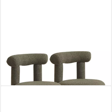
WAHSON OFFICE CHAIRS
Esszimmerstuhl 2er Set Moderne Akzentstühle ohne Armlehne
für Esszimmer
145,99 €
UVP
185,99 €
-22%
lieferbar - in 3-4 Werktagen bei dir