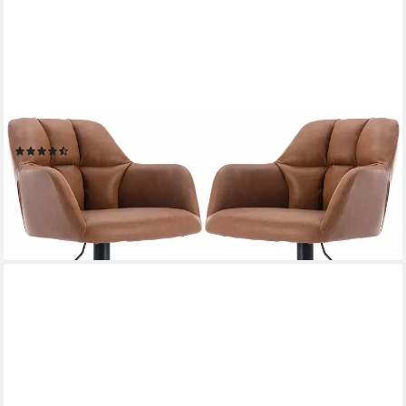
WAHSON OFFICE CHAIRS
Barhocker 2er Barstuhl Samtstoff Thekenhocker
(8)
175,99 €
UVP
245,99 €
-28%
lieferbar - in 3-4 Werktagen bei dir