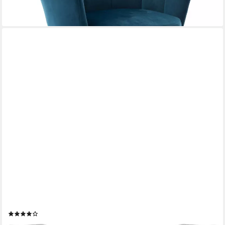
+2
WAHSON OFFICE CHAIRS
Esszimmerstuhl 2er Set Küchenstuhl mit goldene Stuhlbeine
(16)
ab 195,99 €
UVP
259,99 €