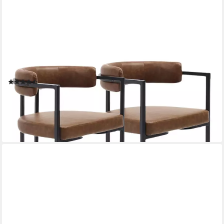
WAHSON OFFICE CHAIRS
Esszimmerstuhl 2/4er Set Samt/Kunstleder/Kunstfell-Eckstühle,
schwarze Metallbeine (2 St)
(3)
ab 149,99 €
UVP
193,99 €
-23%
lieferbar - in 3-4 Werktagen bei dir