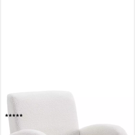
WAHSON OFFICE CHAIRS
Sessel Retro Polstersessel mit Verdickte Rückenlehne und
Massivholzbeinen
(12)
165,99 €
UVP
219,99 €
-25%
lieferbar - in 3-4 Werktagen bei dir