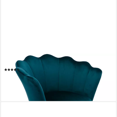
WAHSON OFFICE CHAIRS
Loungesessel Bürostuhl Kunstfell Drehstuhl mit Rollen
(25)
129,99 €
UVP
176,99 €
-27%
lieferbar - in 3-4 Werktagen bei dir