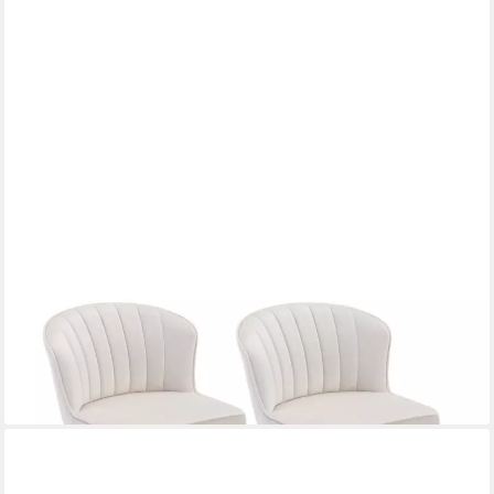
WAHSON OFFICE CHAIRS
Barhocker 2er-Set PU-Leder Barhocker mit Metallbeinen
165,99 €
UVP
215,99 €
-23%
lieferbar - in 3-4 Werktagen bei dir