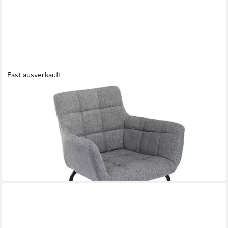
Fast ausverkauft
WAHSON OFFICE CHAIRS
Barhocker 2 St Barstuhl aus Handtuchstoff, Tresenhocker mit
Metallbeinen
155,99 €
UVP
225,99 €
-31%
lieferbar - in 3-4 Werktagen bei dir