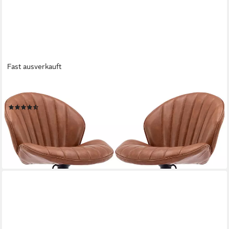
Fast ausverkauft
WAHSON OFFICE CHAIRS
Barhocker 2er Set Barstuhl Bistrohocker mit Lehne
(10)
145,99 €
UVP
205,99 €
-29%
lieferbar - in 3-4 Werktagen bei dir