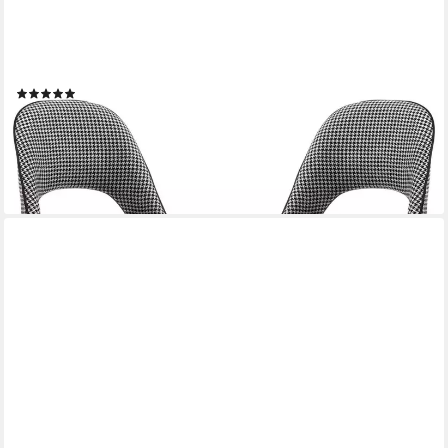
WAHSON OFFICE CHAIRS
Esszimmerstuhl Samt 2er Set Seitenstühle Küchenstühle
(14)
145,99 €
UVP
206,99 €
-29%
lieferbar - in 3-4 Werktagen bei dir
+1