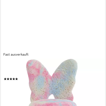
Fast ausverkauft
WAHSON OFFICE CHAIRS
Kinderstuhl aus Kunstfell höhenverstellbar drehbar
Kinderschreibtischstuhl
(14)
85,49 €
UVP
116,99 €
-27%
lieferbar - in 3-4 Werktagen bei dir