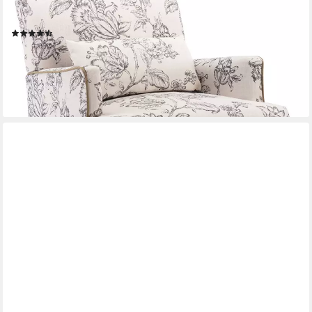
Sessel aus Leinen/Chenille Retro Polstersessel mit
Massivholzbeinen
(9)
179,99 €
UVP
253,99 €
-29%
lieferbar - in 3-4 Werktagen bei dir