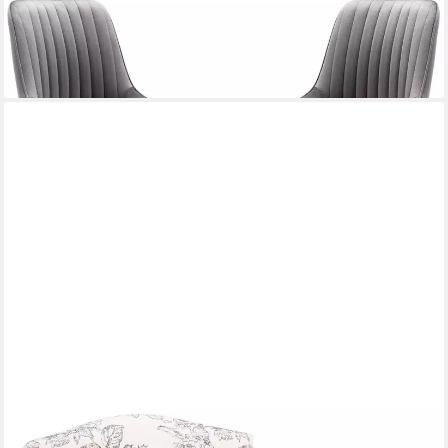
-25%
lieferbar - in 3-4 Werktagen bei dir
WAHSON OFFICE CHAIRS