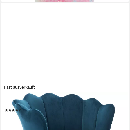
Fast ausverkauft
WAHSON OFFICE CHAIRS
Loungesessel Sessel Weicher Samt Armlehnstuhl
(49)
119,59 €
UVP
185,99 €
-36%
lieferbar - in 3-4 Werktagen bei dir