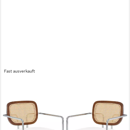
Fast ausverkauft
WAHSON OFFICE CHAIRS
Esszimmerstuhl 2er Set Leinen Küchenstuhl Rattan geflochtene
Rückenlehne
169,99 €
UVP
217,99 €
-22%
lieferbar - in 3-4 Werktagen bei dir