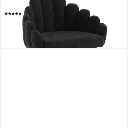
Loungesessel Kunstfell Loungesessel Polsterstuhl mit
Metallbeinen Einzelsessel (1-St)
(3)
125,99 €
UVP
159,99 €
-21%
lieferbar - in 3-4 Werktagen bei dir