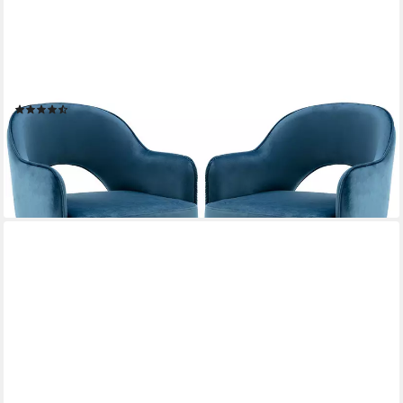
WAHSON OFFICE CHAIRS
Esszimmerstuhl 2er Set Drehstuhl Samt Modern Küchenstühle
Polsterstuhl
(13)
165,99 €
UVP
231,99 €
-28%
lieferbar - in 3-4 Werktagen bei dir