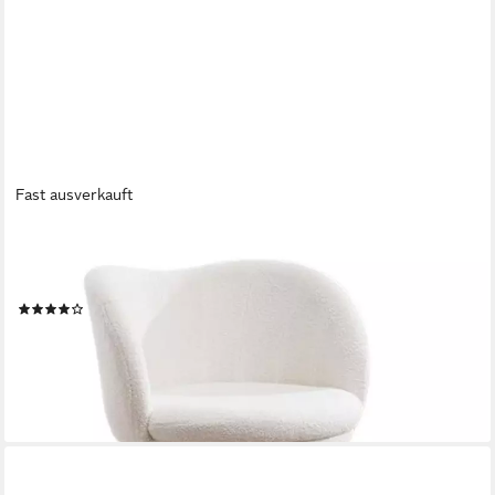
Fast ausverkauft
WAHSON OFFICE CHAIRS
Loungesessel Kunstfell/Chenille Akzentstuhl mit Metallbeinen
Einzelsessel
(4)
119,99 €
UVP
171,99 €
-30%
lieferbar - in 3-4 Werktagen bei dir