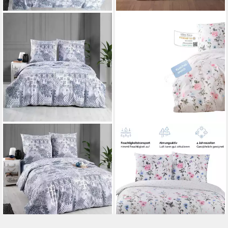
YADETEXTIL
YADETEXTIL
Bettwäsche Bettwäsche-Set
Bettwäsche Bettwäsche
155x220 cm. Pava, Renforce,
155x220 cm. 2 teilig
2 teilig, Bettwäsche-Set,
set,Palitra v1, Renforce, 2
155x220 cm, Pava
teilig, V1
ab 31,90 €
31,90 €
lieferbar - in 2-3 Werktagen bei dir
lieferbar - in 2-3 Werktagen bei dir