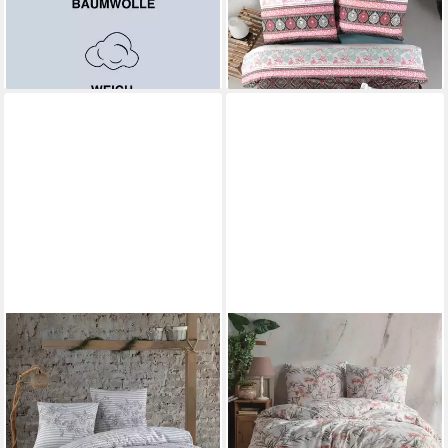
Robi, Renforce, 2 teilig, cm.
Bettwäsche-Set, 200x220
27,90 €
cm, Izgi
lieferbar - in 2-3 Werktagen bei dir
ab 39,95 €
lieferbar - in 2-3 Werktagen bei dir