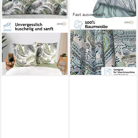
Fast ausverkauft
YADETEXTIL
YADETEXTIL
Bettwäsche 200x200 cm,
Bettwäsche Bettwäsche
Renforce, 3 teilig,
155x220 cm. 2 teilig set.,
Bettwäsche-Set, 200x200
Renforce, 2 teilig, V1
31,90 €
cm, Hena V2
lieferbar - in 2-3 Werktagen bei dir
ab 35,90 €
lieferbar - in 2-3 Werktagen bei dir