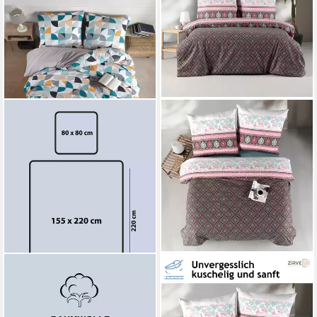
YADETEXTIL
YADETEXTIL
Bettwäsche Bettwäsche
Bettwäsche 200x220 cm,
155x220 cm. 2 teilig set,
Renforce, 3 teilig,