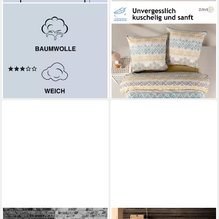
YADETEXTIL
YADETEXTIL
Bettwäsche Bettwäsche
Bettwäsche 155x220 cm,
155x220 cm. 2 teilig set,
Renforce, 2 teilig,
Desima, Renforce, 2 teilig,
Bettwäsche-Set, 155x220 cm,
atmungsaktiver,Desima
Arnetti
(1)
ab 31,90 €
28,50 €
lieferbar - in 2-3 Werktagen bei dir
lieferbar - in 2-3 Werktagen bei dir