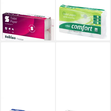
WEPA
WEPA
Toilettenpapier wepa 43030
Toilettenpapier, Comfort 2-
satino by Toilettenpapier
lagig weiß 64 Rollen
ab 35,98 €
Prestige, 4-lagig, hochweiß
lieferbar in 5 Wochen
16,94 €
lieferbar - in 7-9 Werktagen bei dir
CONTORION
SATINO
Toilettenpapier
Papierhandtuch, 2-lagig,