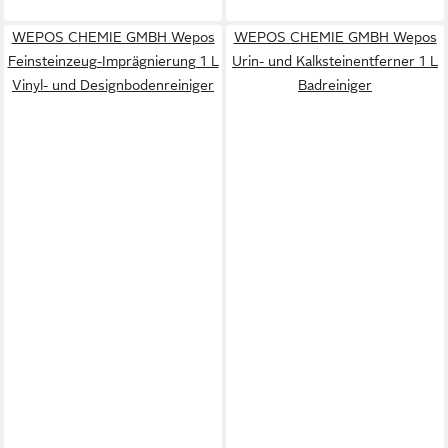
WEPOS CHEMIE GMBH Wepos
WEPOS CHEMIE GMBH Wepos
Feinsteinzeug-Imprägnierung 1 L
Urin- und Kalksteinentferner 1 L
Vinyl- und Designbodenreiniger
Badreiniger