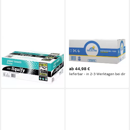
WEPA
WEPA
Papiertaschentücher
Papierhandtuch (4.000
Papierhandtücher liquify
Blätter), Tissue Profiline
Interfold-Falzung 2-lagig
Comfort
ab 44,98 €
3.750 Tücher
lieferbar - in 2-3 Werktagen bei dir
76,26 €
lieferbar - in 4-5 Werktagen bei dir