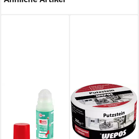
WEPA APOTHEKENBEDARF
WEPOS CHEMIE GMBH
GMBH & CO KG
Wepos Putzstein 300 g
Körpergel WEPA Pferdesalbe
Universalreiniger
Roll-On, kühlende Pflege für
8,14 €
beanspruchte Körperpartien
(27,13 €/ 1 kg)
lieferbar - in 3-4 Werktagen bei dir
4,35 €
UVP
5,45 €
(58,00 €/ 1 l)
-20%