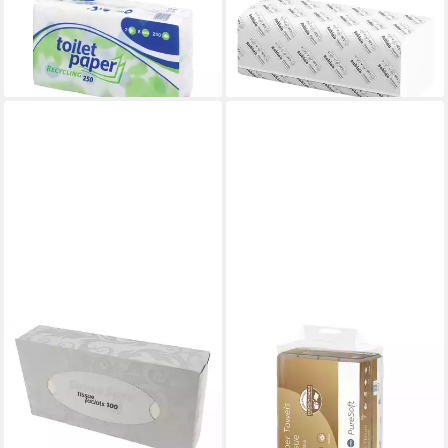
Toilettenpapier WEPASmart
Zellstoff, Z-Falzung, hochweiß,
2-lagig weiß 64 Rollen
25x23 cm, 3000 Blatt
ab 33,98 €
60,58 €
lieferbar in 5 Wochen
lieferbar - in 2-3 Werktagen bei dir
WEPA
WEPA
Kosmetiktücher
Papierhandtuch
Kosmetiktücher 100er 2lagig
Handtuchpapier PureSoft
21x19cm in Box (Packung 1-
braun 24x23cm 3.200 Blatt
53,11 €
St. Kosmetiktücher),