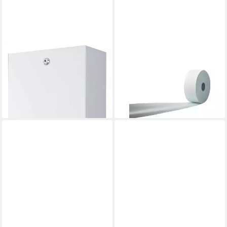
WEPA
CONTORION
Papiertuchspender,
Toilettenpapier
Handtuchspender 55 x 26,5 x
Toilettenpapier Großrolle
13 cm Metall weiß
280m natur 6 Rollen
ab 102,98 €
ab 34,98 €
lieferbar - in 2-3 Werktagen bei dir
lieferbar - in 2-3 Werktagen bei dir