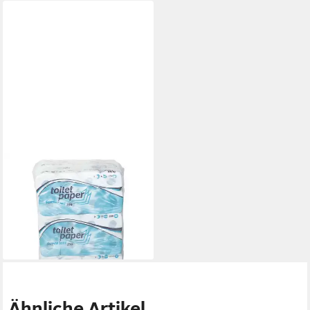
WEPA
Toilettenpapier (72-St), 3-
lagig, 100% Zellstoff,
hochweiß, 250 Blatt/Rolle
61,09 €
lieferbar - in 2-3 Werktagen bei dir
Ähnliche Artikel