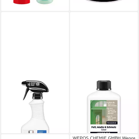
lieferbar - in 2-3 Werktagen bei dir
WEPOS CHEMIE GMBH
WEPOS CHEMIE GMBH
Wepos Hygienespray &
Wepos Fett- Wachs- und
Desinfektionsspray
Schmutzlöser 1 L
Universalreiniger
Universalreiniger
ab 4,44 €
ab 7,14 €
(5,92 €/ 1 l)
lieferbar - in 3-4 Werktagen bei dir
lieferbar - in 3-4 Werktagen bei dir
WEPOS CHEMIE GMBH Wepos