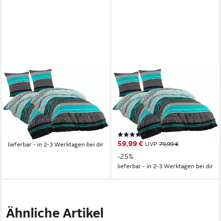
SENTIDOS
SENTIDOS
Bettwäsche Bettwäsche-Set
Bettwäsche Sentidos
2-teilig 155x220cm Renforce
Bettwäsche-Set 3-teilig
Baumwolle, Renforcé
Renforce Baumwoll, Renforcé
Baumwolle, 2 teilig
Baumwolle, 3 teilig
(1)
59,99 €
59,99 €
UVP
79,99 €
lieferbar - in 2-3 Werktagen bei dir
-25%
lieferbar - in 2-3 Werktagen bei dir
Ähnliche Artikel