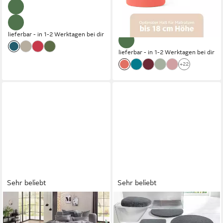
pflegeleicht
-57%
lieferbar - in 1-2 Werktagen bei dir
lieferbar - in 1-2 Werktagen bei dir
+22
Sehr beliebt
Sehr beliebt
OTTO HOME
OTTO HOME
Bettwäsche Kelian, Linon, 2
Badematte Merida,