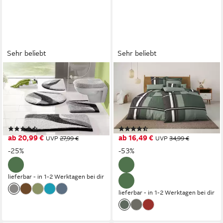
Sehr beliebt
Sehr beliebt
OTTO HOME
OTTO HOME
Badematte Magnus,
Bettwäsche Cassia, Linon, 2
Badvorleger, Badezimmer
teilig, Bettwäsche aus
Teppich, Höhe 20 mm,
Baumwolle,ab Gr. 135x200
rutschhemmend beschichtet,
cm, Marke H.I.S OTTO home
(1580)
(161)
schnell trocknend,
ab 20,99 €
ab 16,49 €
UVP
27,99 €
UVP
34,99 €
strapazierfähig, Polyacryl,
-25%
-53%
rechteckig, mehrfarbig,
Badteppich, Badematten auch
lieferbar - in 1-2 Werktagen bei dir
als 2 teiliges Set & rund
lieferbar - in 1-2 Werktagen bei dir