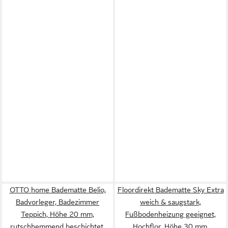
OTTO home Badematte Belio,
Floordirekt Badematte Sky Extra
Badvorleger, Badezimmer
weich & saugstark,
Teppich, Höhe 20 mm,
Fußbodenheizung geeignet,
rutschhemmend beschichtet,
Hochflor, Höhe 30 mm,