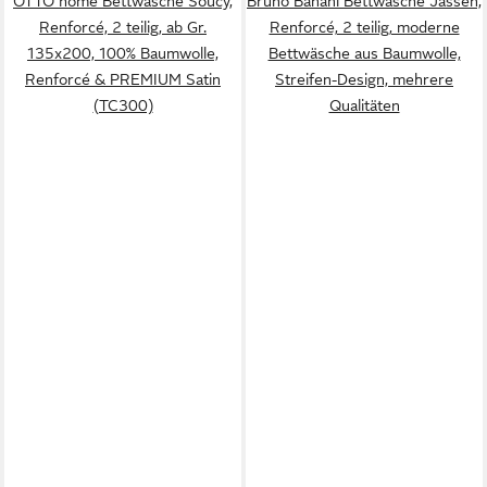
OTTO home Bettwäsche Soucy,
Bruno Banani Bettwäsche Jassen,
Renforcé, 2 teilig, ab Gr.
Renforcé, 2 teilig, moderne
135x200, 100% Baumwolle,
Bettwäsche aus Baumwolle,
Renforcé & PREMIUM Satin
Streifen-Design, mehrere
(TC300)
Qualitäten