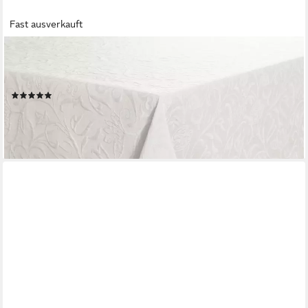
Fast ausverkauft
PICHLER
Tischdecke Tischdecke Cordoba Rechteck 130/170 brillantweiß
(1-tlg), Tischdecke Tischläufer Fest Feier Kommunion
(1)
ab 82,95 €
lieferbar - in 2-3 Werktagen bei dir