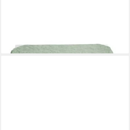
PICHLER
Mitteldecke RONA 85 x 85 cm von Pichler
37,95 €
lieferbar - in 3-4 Werktagen bei dir