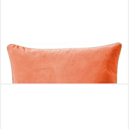
PICHLER
Kissenhülle Velours uni Kissenhülle 2er Set 51 x 51 cm MELVA
Rechteck mandarin, (2 Stück), Kissenbezug für Dekokissen
Zierkissen Kissenhülle
47,90 €
lieferbar - in 2-3 Werktagen bei dir