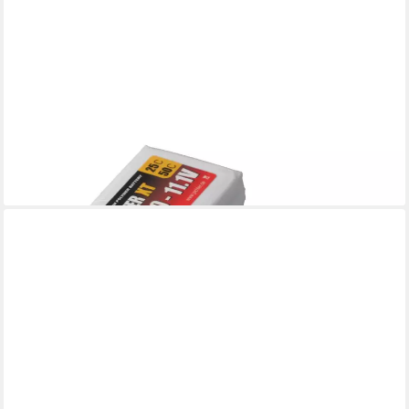
PICHLER
Pichler RED POWER LiPo Akku 400 mAh – 11,1 V 3S mit XT30
Stecker Akku 400 mAh (11,1 V)
21,65 €
lieferbar - in 2-3 Werktagen bei dir