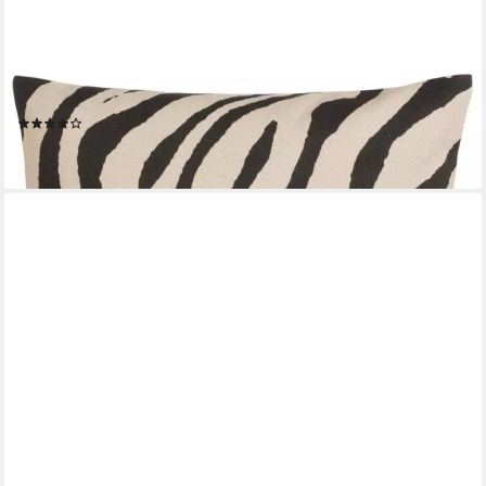
PICHLER
Kissenhülle Zebra von Pichler
(1)
35,95 €
lieferbar - in 3-4 Werktagen bei dir