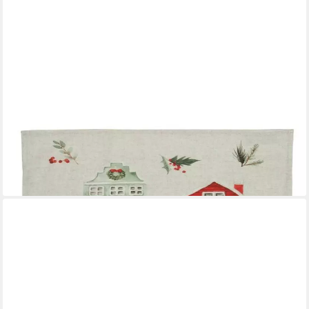
PICHLER
Geschirrtuch Knut - X Mas Time Rot, (1x Geschirrtuch 50 x 70
cm), aus 100% Baumwolle
11,95 €
lieferbar - in 2-3 Werktagen bei dir