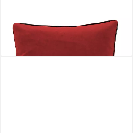
PICHLER
Kissenhülle Samtkissen mit Keder uni Kissenhülle 2er Set 51 x
51 cm SALON Rechtec, (2 Stück), Kissenbezug für Dekokissen
Zierkissen Kissenhülle
ab 35,95 €
lieferbar - in 2-3 Werktagen bei dir