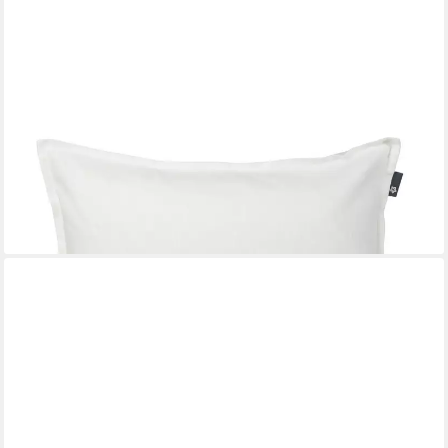
PICHLER
Kissenhülle Leinenuni uni Kissenhülle 2er Set 51 x 51 cm PURE
Rechteck weiß, (2 Stück), Kissenbezug für Dekokissen
Zierkissen Kissenhülle
41,95 €
lieferbar - in 2-3 Werktagen bei dir