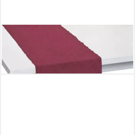
PICHLER
Tischläufer Rona 50 x 150 cm von Pichler, 100 % Baumwolle,
Used-Look
39,95 €
lieferbar - in 3-4 Werktagen bei dir
+6