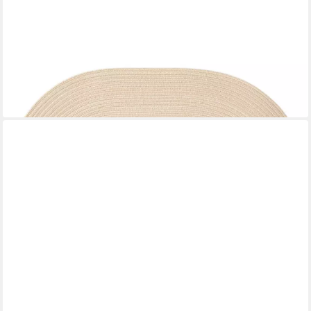
PICHLER
Platzset Samba oval von Pichler, (1-St)
7,50 €
lieferbar - in 3-4 Werktagen bei dir
+6