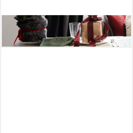
PICHLER
Kissenhülle Knut - X Mas Time 50 x 50 cm
ab 20,00 €
lieferbar - in 2-3 Werktagen bei dir