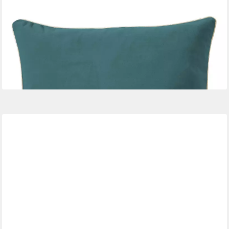
PICHLER
Kissenhülle Velours uni Kissenhülle 2er Set 51 x 51 cm MELVA
Rechteck teal, (2 Stück), Kissenbezug für Dekokissen Zierkissen
Kissenhülle
23,95 €
lieferbar - in 2-3 Werktagen bei dir