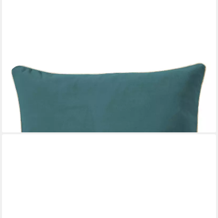
PICHLER
Kissenhülle Velours uni Kissenhülle 2er Set 41 x 41 cm MELVA
Rechteck teal, (2 Stück), Kissenbezug für Dekokissen Zierkissen
Kissenhülle
19,95 €
lieferbar - in 2-3 Werktagen bei dir