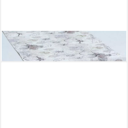
PICHLER
Tischläufer Tischläufer Waterblossom Natur 50 x 150 cm
39,95 €
lieferbar - in 3-4 Werktagen bei dir