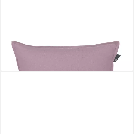
PICHLER
Kissenhülle Leinenuni uni Kissenhülle 2er Set 51 x 51 cm PURE
Rechteck mauve, (2 Stück), Kissenbezug für Dekokissen
Zierkissen Kissenhülle
41,95 €
lieferbar - in 2-3 Werktagen bei dir