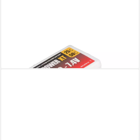
PICHLER
Pichler RED POWER LiPo Akku 1300 mAh – 7,4 V 2S mit XT60
Stecker Akku 1300 mAh (7,4 V)
26,65 €
lieferbar - in 2-3 Werktagen bei dir