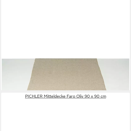
PICHLER
Tischläufer Herringbone mit Glanzeffekt festlich Tischläufer 1er
Set 150 x 50 cm (1-tlg, 1 Stück)
43,95 €
lieferbar - in 3-4 Werktagen bei dir
PICHLER Mitteldecke Faro Oliv 90 x 90 cm