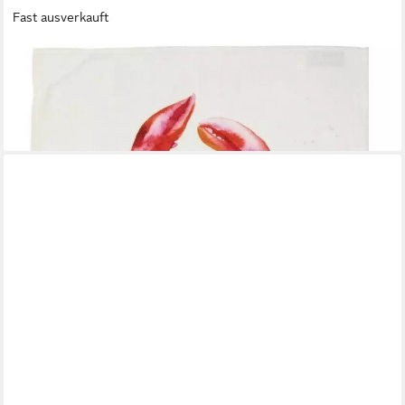
Fast ausverkauft
PICHLER
Geschirrtuch Lobster, (1x Geschirrtuch 50 x 70 cm), aus 100%
Baumwolle
11,95 €
lieferbar - in 3-4 Werktagen bei dir