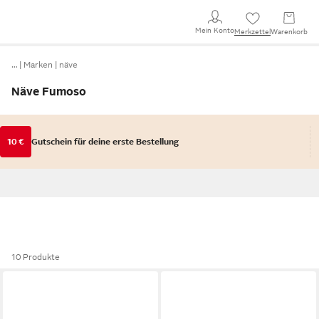
Mein Konto
Merkzettel
Warenkorb
…
Marken
näve
Näve Fumoso
10 €
Gutschein für deine erste Bestellung
10 Produkte