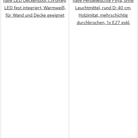
näve LED Deckenspot Chromey,
näve Pendelleuchte Finja, ohne
LED fest integriert, Warmweiß,
Leuchtmittel, rund D: 40 cm,
für Wand und Decke geeignet
Holzimitat, mehrschichtig
durchbrochen, 1x E27 exkl.