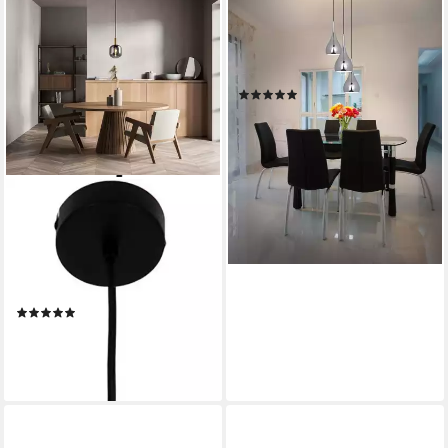
Pendelleuchte Retro, ohne
Leuchtmittel, 3-flammig
Hängeleuchte, Pendelleuchte,
3xE27, Farbe: chrom
(12)
217,99 €
UVP
287,95 €
-24%
lieferbar - in 9-11 Werktagen bei
dir
NÄVE
Pendelleuchte Fumo, ohne
Leuchtmittel, aus Metall in
Schwarz und Gold und
Rauchglas, Ø ca. 22 cm, Höhe
(2)
150 cm
58,49 €
UVP
90,95 €
-36%
lieferbar - in 3-4 Werktagen bei dir