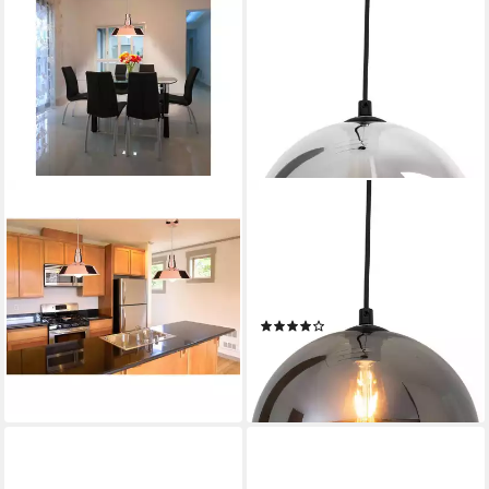
NÄVE
NÄVE
Pendelleuchte, Leuchtmittel
Pendelleuchte Vaso, ohne
nicht inklusive, Pendelleuchte
Leuchtmittel, Rauchglas, E27
Hängelampe Deckenleuchte
max. 40W, Pendellänge:
Esszimmerleuchte Metall
100cm, anthrazit/schwarz
(5)
104,99 €
UVP
136,95 €
ab 62,51 €
UVP
143,95 €
-23%
-57%
lieferbar - in 9-11 Werktagen bei
dir
lieferbar - in 3-4 Werktagen bei dir