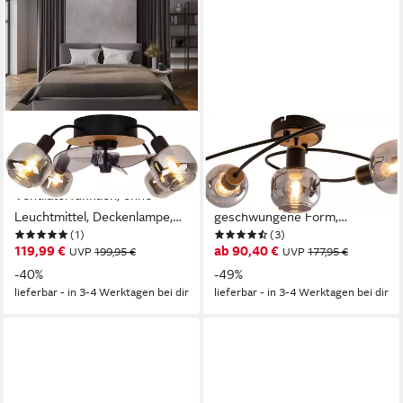
NÄVE
NÄVE
Deckenleuchte Fumoso
Deckenleuchte Fumoso, ohne
Deckenventilator,
Leuchtmittel, 5-flammig, E14,
Ventilatorfunktion, ohne
Glas dunkel getönt,
Leuchtmittel, Deckenlampe,
geschwungene Form,
(1)
(3)
Ventilator, Fernbedienung,
schwarz, natur
119,99 €
ab 90,40 €
UVP
199,95 €
UVP
177,95 €
4flg., E14 exkl., Glasschirme
-40%
-49%
lieferbar - in 3-4 Werktagen bei dir
lieferbar - in 3-4 Werktagen bei dir