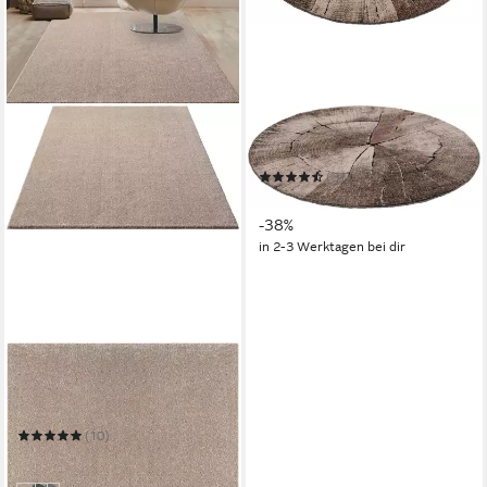
MERINOS
Teppich Ibiza 605
(31)
ab 49,39 €
UVP
79,99 €
-38%
in 2-3 Werktagen bei dir
MERINOS
Hochflor-Teppich Forest 340
Mehrere Größen
(10)
ab 50,99 €
in 4-5 Werktagen bei dir