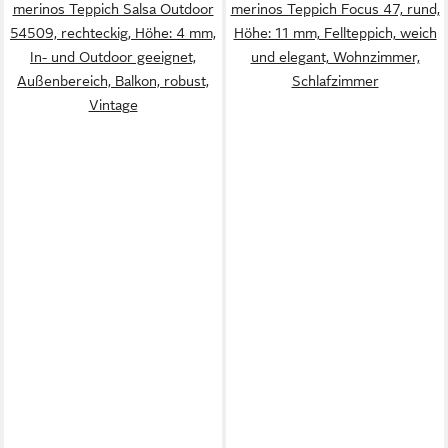
merinos Teppich Salsa Outdoor
merinos Teppich Focus 47, rund,
54509, rechteckig, Höhe: 4 mm,
Höhe: 11 mm, Fellteppich, weich
In- und Outdoor geeignet,
und elegant, Wohnzimmer,
Außenbereich, Balkon, robust,
Schlafzimmer
Vintage