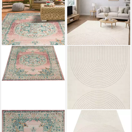
MERINOS
MERINOS
Teppich Salsa Outdoor
Teppich Eclipse
20053
Mehrere Größen