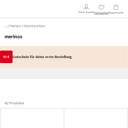
Mein Konto
Merkzettel
Warenkorb
…
Marken
Heimtextilien
merinos
10 €
Gutschein für deine erste Bestellung
62 Produkte