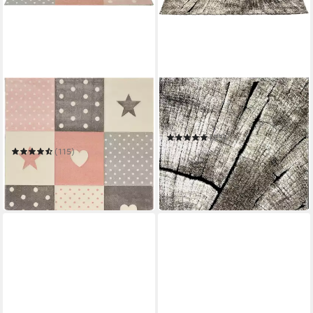
MERINOS
MERINOS
Kinderteppich Pastel Kids
Teppich Ibiza 605
20339
Mehrere Größen
Mehrere Größen
(25)
ab 38,99 €
UVP
64,99 €
(115)
ab 38,99 €
UVP
69,99 €
-40%
-44%
in 4-5 Werktagen bei dir
in 5-6 Werktagen bei dir