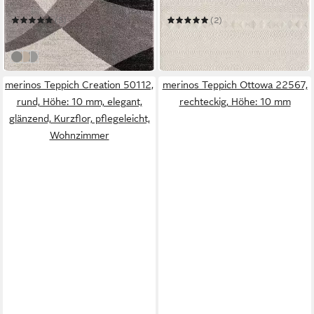
Mehrere Größen
Mehrere Größen
(5)
(2)
ab 36,49 €
ab 47,99 €
in 4-5 Werktagen bei dir
in 4-5 Werktagen bei dir
Grau
Beige
Grau-Rot
merinos Teppich Creation 50112,
merinos Teppich Ottowa 22567,
rund, Höhe: 10 mm, elegant,
rechteckig, Höhe: 10 mm
glänzend, Kurzflor, pflegeleicht,
Wohnzimmer