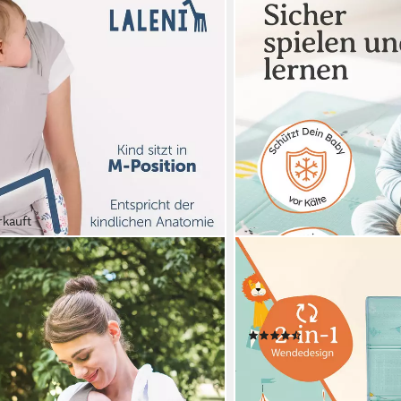
rkauft
LALENI
orene bis 15kg - 100% weiche
Spielmatte Krabbelmatte B
etuch aus Baumwolle, OEKO-TEX
faltbar - Indoor & Outdoor,
t geeignet
weich & schützt vor kalte
(6)
ab 32,99 €
en bei dir
lieferbar - in 2-3 Werktagen be