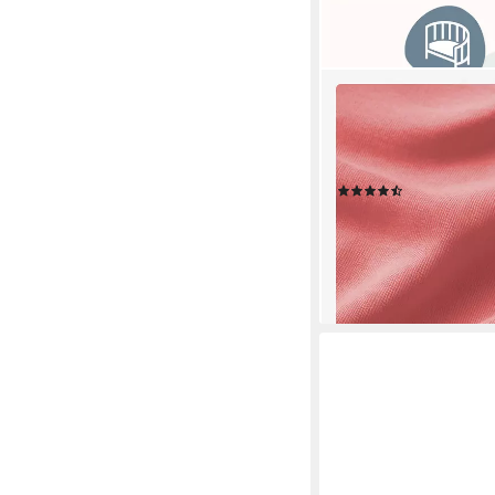
LALENI
Spannbettlaken Premiu
Spannbetttuch, Gummi
Baumwolle (150 g/m)
(37)
ab 6,49 €
UVP
8,99 €
-28%
lieferbar - in 2-3 Werktag
+5