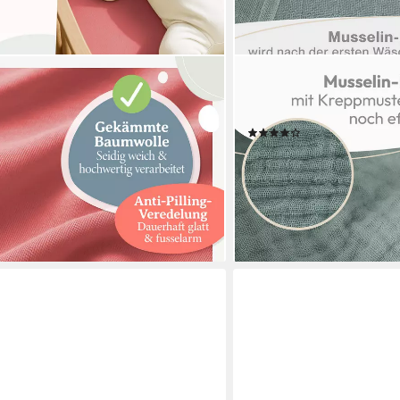
LALENI
m für Beistellbett - Atmungsaktives
Spucktuch Spucktücher Ba
zug: rundum, (1 Stück), 100%
70x70, (5-tlg), OEKO-TEX Z
(34)
ab 12,99 €
UVP
16,99 €
-24%
lieferbar - in 2-3 Werktagen be
en bei dir