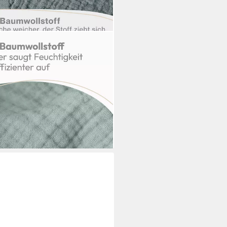
by aus Reiner Baumwolle in
ertifizierte Mulltücher
i dir