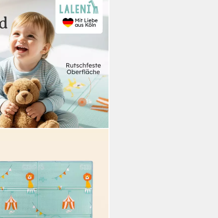
aby, wasserdichte Spielmatte
 isolierende Spielmatte Kinder -
m Untergrund
i dir