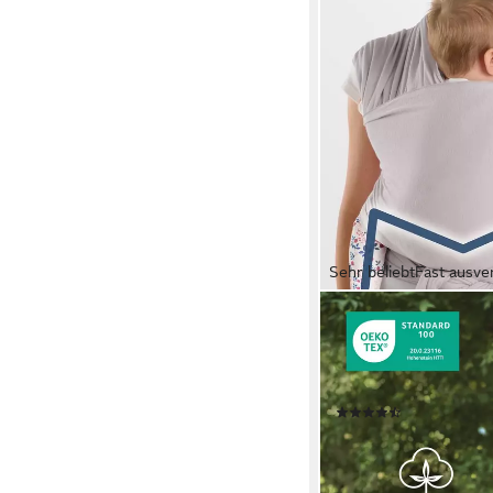
Sehr beliebt
Fast ausve
LALENI
Tragetuch für Neugeb
Baumwolle, Babytrag
Zertifiziert, ab Gebur
(64)
32,99 €
lieferbar - in 2-3 Werktag
+2