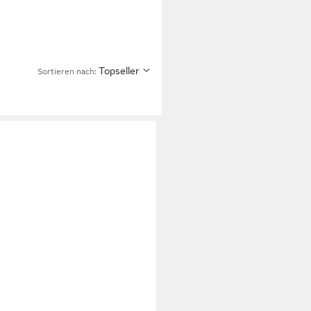
Topseller
Sortieren nach: