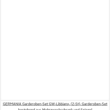
GERMANIA Garderoben-Set GW-Libbiano, (2-St), Garderoben-Set
bestehend aus Mehrzweckschrank und Spiegel