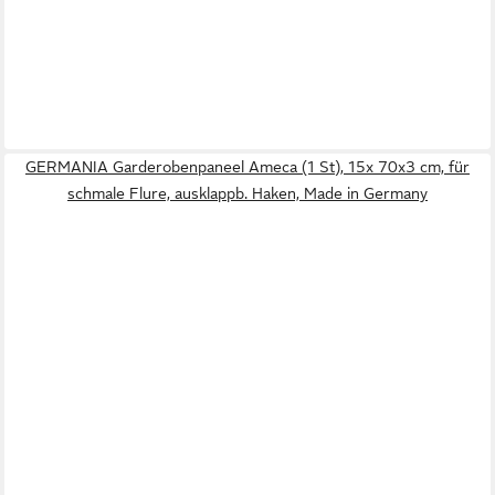
GERMANIA Garderobenpaneel Ameca (1 St), 15x 70x3 cm, für
schmale Flure, ausklappb. Haken, Made in Germany