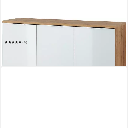
GERMANIA
Schuhschrank Telde
134 x 105 x 40 cm
B/H/T
(6)
449,99 €
UVP
749,00 €
-40%
in 8-10 Werktagen bei dir