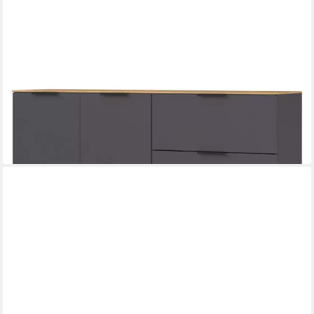
GERMANIA
Sideboard CALIFORNIA, Graphit Dekor, Navarra Eiche Dekor
151 x 98 x 40 cm
B/H/T
421,90 €
in 8-10 Werktagen bei dir