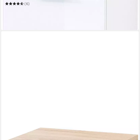
(6)
202,12 €
UVP
459,00 €
-56%
in 4-5 Werktagen bei dir
GERMANIA
Unterschrank Pescara