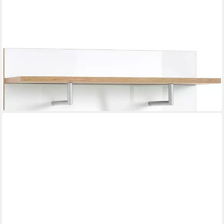
GERMANIA
Garderobenpaneel Telde
278,00 €
UVP
459,00 €
-39%
in 4-5 Werktagen bei dir