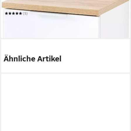
39 x 86 x 34 cm
B/H/T
(5)
186,72 €
UVP
389,00 €
-52%
in 4-5 Werktagen bei dir
Ähnliche Artikel