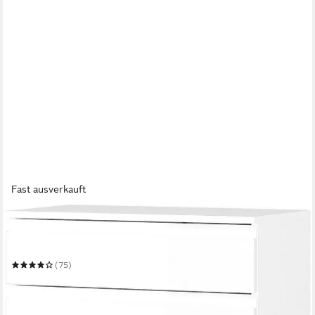
Fast ausverkauft
GERMANIA
Kommode Scantic
60 x 97 x 34 cm
B/H/T
(75)
249,99 €
UVP
579,00 €
-57%
in 4-5 Werktagen bei dir