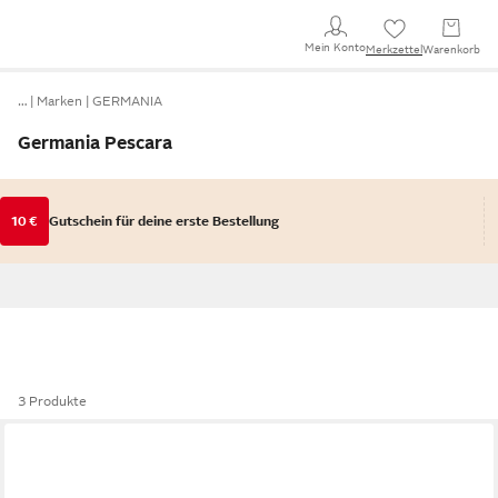
Mein Konto
Merkzettel
Warenkorb
…
Marken
GERMANIA
Germania Pescara
10 €
Gutschein für deine erste Bestellung
3 Produkte