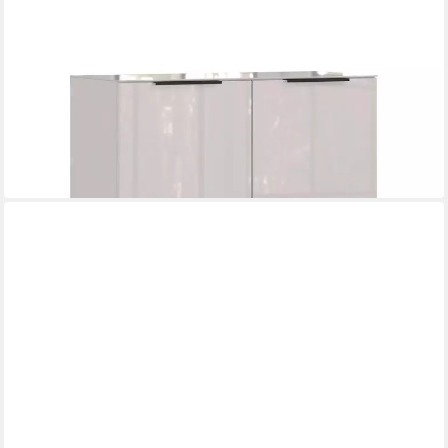
GERMANIA
Schuhschrank GENOVA, 2 Türen, Creme, Holzwerkstoff,
Glasfront
87 x 120 x 40 cm
B/H/T
401,90 €
in 3-4 Werktagen bei dir