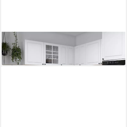
FELDMANN-WOHNEN
Küchenzeile Pescara
290 x 240 cm
B/T
ab 3.633,30 €
lieferbar in 8 Wochen