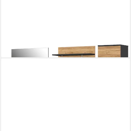
GERMANIA
Garderoben-Set Lissabon
1.119,00 €
in 6-7 Werktagen bei dir