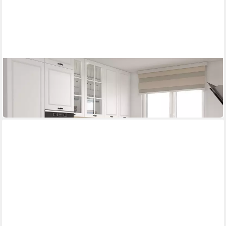
FELDMANN-WOHNEN
Küchenzeile Pescara
330 x 306 cm
B/T
ab 5.322,90 €
lieferbar in 8 Wochen