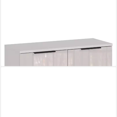
GERMANIA
Schuhbank GENOVA, 2 Türen, Creme, Holzwerkstoff, Glasfront
97 x 47 x 40 cm
B/H/T
281,90 €
in 8-10 Werktagen bei dir