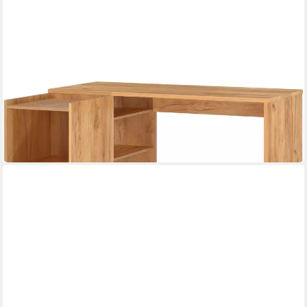
GERMANIA
Eckschreibtisch Olvera
129 x 76 x 107 cm
B/H/T
367,95 €
lieferbar in 3 Wochen