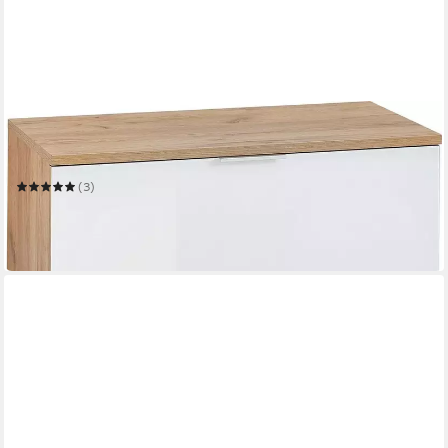
GERMANIA
Schuhbank Telde
89 x 49 x 40 cm
B/H/T
(3)
237,00 €
UVP
409,00 €
-42%
in 4-5 Werktagen bei dir