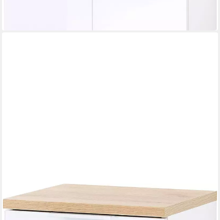
-51%
in 4-5 Werktagen bei dir
GERMANIA
Midischrank Pescara
39 x 112 x 34 cm
B/H/T