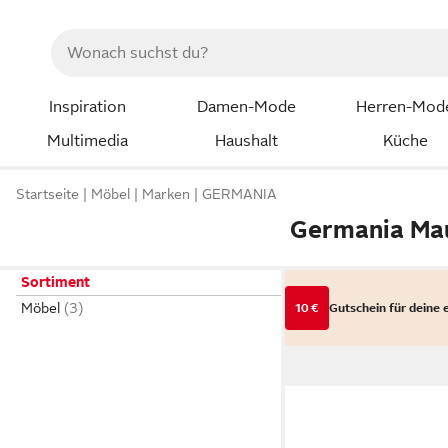
Inspiration
Damen-Mode
Herren-Mod
Multimedia
Haushalt
Küche
Startseite
Möbel
Marken
GERMANIA
Germania Ma
Sortiment
Möbel
10 €
Gutschein für deine 