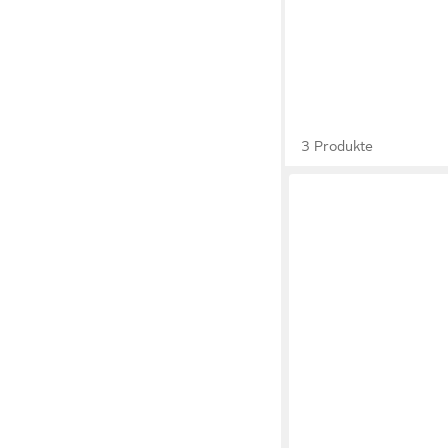
3 Produkte