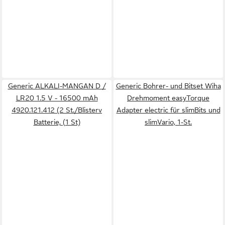
Generic ALKALI-MANGAN D /
Generic Bohrer- und Bitset Wiha
LR20 1.5 V - 16500 mAh
Drehmoment easyTorque
4920.121.412 (2 St./Blisterv
Adapter electric für slimBits und
Batterie, (1 St)
slimVario, 1-St.