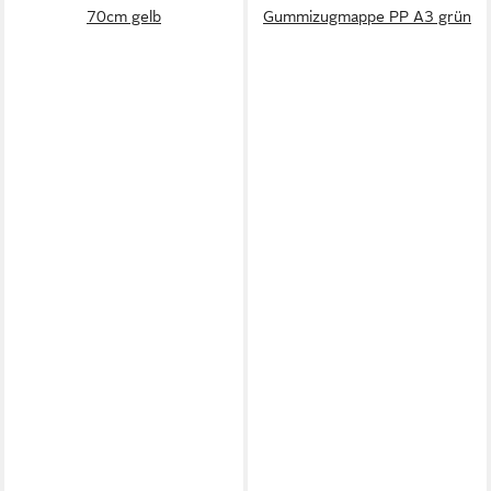
70cm gelb
Gummizugmappe PP A3 grün