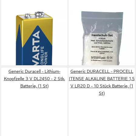
VARTA
SÖHNGEN
LONGLIFE Power Batterie, (9
Einweghandschuhe
V, 1 St), E-Block / 6LP3146, 9
Handschuh-Set - medizinische
V, Alkali
Schutzhandschuhe, Medizin 4
ab 13,12 €
Stück (Set)
lieferbar - in 2-3 Werktagen bei dir
ab 7,19 €
lieferbar - in 4-5 Werktagen bei dir
Generic Duracell - Lithium-
Generic DURACELL - PROCELL
Knopfzelle 3 V DL2450 - 2 Stk.
ITENSE ALKALINE BATTERIE 1,5
Batterie, (1 St)
V LR20 D - 10 Stück Batterie, (1
St)