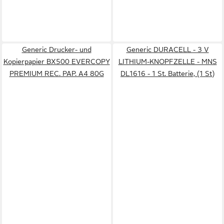
Generic Drucker- und
Generic DURACELL - 3 V
Kopierpapier BX500 EVERCOPY
LITHIUM-KNOPFZELLE - MNS
PREMIUM REC. PAP. A4 80G
DL1616 - 1 St. Batterie, (1 St)