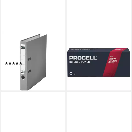
LEITZ
PROCELL
Aktenordner 1015, Ordner
Duracell Baby (C)-Batterie
schmal, auswechselbares
5000394136977 Batterie
24,89 €
Rückenschild
lieferbar - in 2-3 Werktagen bei dir
(9)
12,51 €
lieferbar - in 4-5 Werktagen bei dir
+9