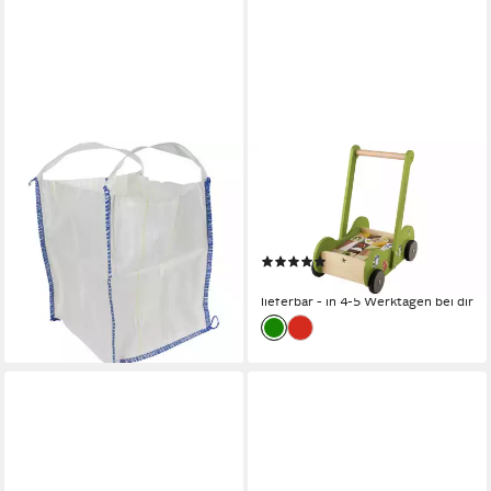
VELLEMAN
GENERIC
Gartensack Velleman SDB55
Spiel-Einkaufswagen Playtive
Kiessack 55 l Weiß
Holz Schiebewagen mit 30
14,46 €
Holzbausteinen
lieferbar - in 2-3 Werktagen bei dir
(3)
27,99 €
lieferbar - in 4-5 Werktagen bei dir