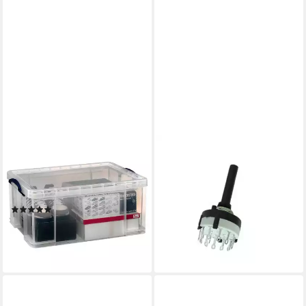
REALLYUSEFULBOX
GENERIC
Aufbewahrungsbox 1
Sicherungsgerät
Aufbewahrungsbox 64 Liter -
DREHSCHALTER 2-POLIG /
transparent
6 POSITIONEN -
(6)
LÖTANSCHLÜSSE (1-St)
ab 35,31 €
12,54 €
lieferbar - in 4-5 Werktagen bei dir
lieferbar - in 2-3 Werktagen bei dir