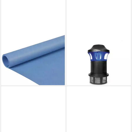
GENERIC
GENERIC
Geschenkbox Clairefontaine
Gartensack Das Gerät hat
Geschenkpapier 95713C
eine Reichweite von 750 m²
70cmx3m blau (1 St)
und ist mit einer UV-Leuchte,
11,26 €
(1-tlg)
lieferbar - in 4-5 Werktagen bei dir
89,23 €
lieferbar - in 2-3 Werktagen bei dir